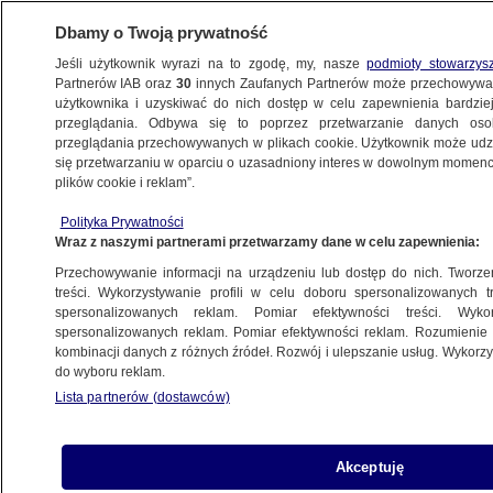
Dbamy o Twoją prywatność
Jeśli użytkownik wyrazi na to zgodę, my, nasze
podmioty stowarzys
Partnerów IAB oraz
30
innych Zaufanych Partnerów może przechowywa
użytkownika i uzyskiwać do nich dostęp w celu zapewnienia bardzi
przeglądania. Odbywa się to poprzez przetwarzanie danych os
przeglądania przechowywanych w plikach cookie. Użytkownik może udzie
KRAKÓW
się przetwarzaniu w oparciu o uzasadniony interes w dowolnym momencie
plików cookie i reklam”.
Na rozgrzanej betonowej płycie rynku
Polityka Prywatności
przygotował jajecznicę. Chciał zwrócić
Wraz z naszymi partnerami przetwarzamy dane w celu zapewnienia:
uwagę na problem braku drzew
Przechowywanie informacji na urządzeniu lub dostęp do nich. Tworzeni
treści. Wykorzystywanie profili w celu doboru spersonalizowanych tr
30.06.2021, 15:25
spersonalizowanych reklam. Pomiar efektywności treści. Wyko
spersonalizowanych reklam. Pomiar efektywności reklam. Rozumienie o
kombinacji danych z różnych źródeł. Rozwój i ulepszanie usług. Wykor
Udostępnij
do wyboru reklam.
Lista partnerów (dostawców)
Akceptuję