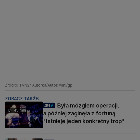
Źródło: TVN24
Autorka/Autor: wini/gp
ZOBACZ TAKŻE:
Była mózgiem operacji,
45 min
a później zaginęła z fortuną.
"Istnieje jeden konkretny trop"