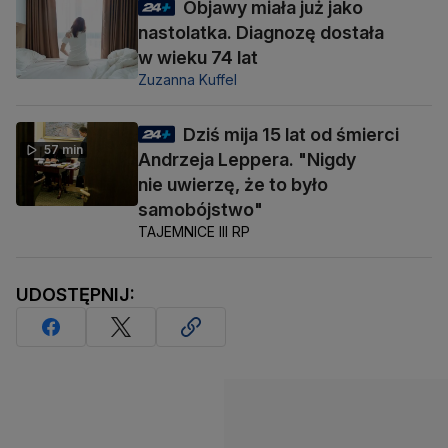
Objawy miała już jako
nastolatka. Diagnozę dostała
w wieku 74 lat
Zuzanna Kuffel
Dziś mija 15 lat od śmierci
57 min
Andrzeja Leppera. "Nigdy
nie uwierzę, że to było
samobójstwo"
TAJEMNICE III RP
UDOSTĘPNIJ: