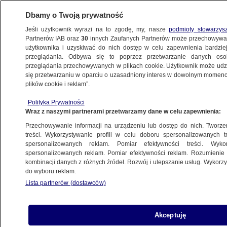
Dbamy o Twoją prywatność
Jeśli użytkownik wyrazi na to zgodę, my, nasze
podmioty stowarzys
Partnerów IAB oraz
30
innych Zaufanych Partnerów może przechowywa
użytkownika i uzyskiwać do nich dostęp w celu zapewnienia bardzi
przeglądania. Odbywa się to poprzez przetwarzanie danych os
przeglądania przechowywanych w plikach cookie. Użytkownik może udzie
KRAKÓW
się przetwarzaniu w oparciu o uzasadniony interes w dowolnym momencie
plików cookie i reklam”.
Miał rządzić siedem lat, wytrzymał
Polityka Prywatności
dziewięć miesięcy. Dyrektor Mocaku
Wraz z naszymi partnerami przetwarzamy dane w celu zapewnienia:
odwołany
Przechowywanie informacji na urządzeniu lub dostęp do nich. Tworzeni
treści. Wykorzystywanie profili w celu doboru spersonalizowanych tr
spersonalizowanych reklam. Pomiar efektywności treści. Wyko
Oprac.
Anna Winiarska
spersonalizowanych reklam. Pomiar efektywności reklam. Rozumienie o
12.05.2026, 14:58
kombinacji danych z różnych źródeł. Rozwój i ulepszanie usług. Wykor
do wyboru reklam.
Lista partnerów (dostawców)
Posłuchaj artykułu
Czyta lektor AI
Akceptuję