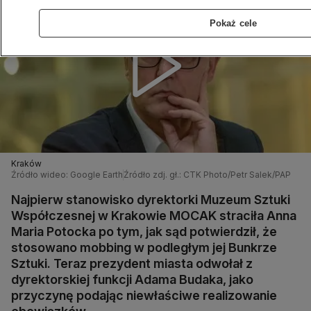
Pokaż cele
Kraków
Źródło wideo: Google Earth
Źródło zdj. gł.: CTK Photo/Petr Salek/PAP
Najpierw stanowisko dyrektorki Muzeum Sztuki
Współczesnej w Krakowie MOCAK straciła Anna
Maria Potocka po tym, jak sąd potwierdził, że
stosowano mobbing w podległym jej Bunkrze
Sztuki. Teraz prezydent miasta odwołał z
dyrektorskiej funkcji Adama Budaka, jako
przyczynę podając niewłaściwe realizowanie