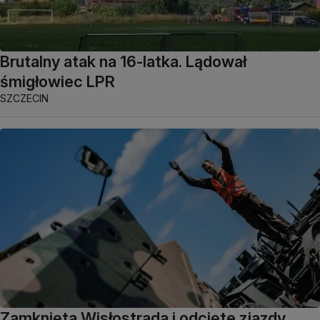
Brutalny atak na 16-latka. Lądował
śmigłowiec LPR
SZCZECIN
Zamknięta Wisłostrada i odcięte zjazdy.