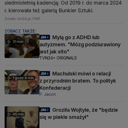
siedmioletnią kadencję. Od 2019 r. do marca 2024
r. kierowała też galerią Bunkier Sztuki.
Źródło: tvn24.pl / PAP
ZOBACZ TAKŻE:
Mylą go z ADHD lub
31 min
autyzmem. "Mózg podziurawiony
jest jak sito"
TVN24+ ORIGINALS
Machulski mówi o relacji
1 godz 6 min
z przyrodnim bratem. To polityk
Konfederacji
P. Jacoń
Groziła Wojtyle, że "będzie
45 min
się w piekle smażył"