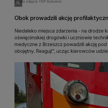
Źródło zdjęcia: OSP Bulowice
Obok prowadzili akcję profilaktycz
Niedaleko miejsca zdarzenia - na drodze k
oświęcimskiej drogówki i uczniowie techni
medyczne z Brzeszcz powadzili akcję pod
obojętny. Reaguj!", ucząc kierowców udzie