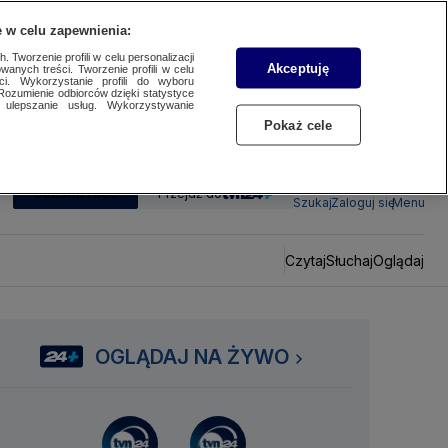
 w celu zapewnienia:
 Tworzenie profili w celu personalizacji
Akceptuję
wanych treści. Tworzenie profili w celu
ci. Wykorzystanie profili do wyboru
Rozumienie odbiorców dzięki statystyce
ulepszanie usług. Wykorzystywanie
Pokaż cele
SUBSKRYBUJ
Przejdź do
Szukaj
Zaloguj się
Menu
Czytaj
Słuchaj
Oglądaj
OGLĄDAJ NA ŻYWO