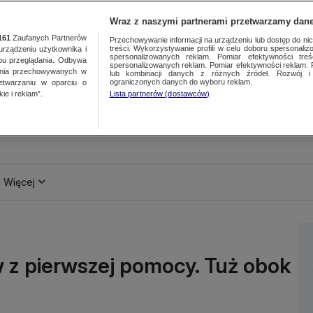
Wraz z naszymi partnerami przetwarzamy dane
161
Zaufanych Partnerów
Przechowywanie informacji na urządzeniu lub dostęp do nich.
treści. Wykorzystywanie profili w celu doboru spersonalizo
ządzeniu użytkownika i
spersonalizowanych reklam. Pomiar efektywności treś
bu przeglądania. Odbywa
spersonalizowanych reklam. Pomiar efektywności reklam. 
ania przechowywanych w
lub kombinacji danych z różnych źródeł. Rozwój i 
ograniczonych danych do wyboru reklam.
zetwarzaniu w oparciu o
ie i reklam”.
Lista partnerów (dostawców)
Więcej
w z pierwszej pomocy. Tuż obok