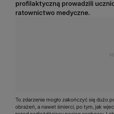
profilaktyczną prowadzili uczni
ratownictwo medyczne.
To zdarzenie mogło zakończyć się dużo p
obrażeń, a nawet śmierci, po tym, jak wje
przed nadjeżdżający pociąg osobowy. Loko