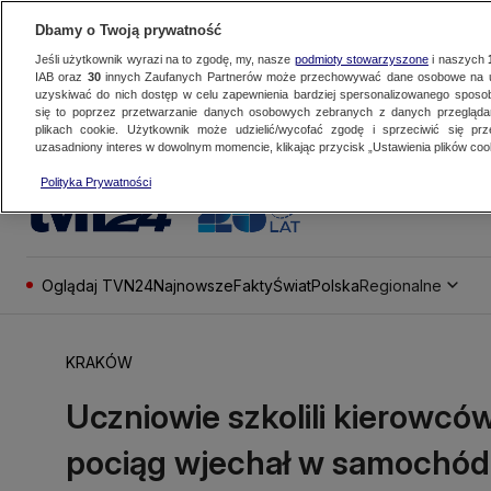
Dbamy o Twoją prywatność
Jeśli użytkownik wyrazi na to zgodę, my, nasze
podmioty stowarzyszone
i naszych
IAB oraz
30
innych Zaufanych Partnerów może przechowywać dane osobowe na ur
uzyskiwać do nich dostęp w celu zapewnienia bardziej spersonalizowanego sposo
się to poprzez przetwarzanie danych osobowych zebranych z danych przegląd
plikach cookie. Użytkownik może udzielić/wycofać zgodę i sprzeciwić się pr
uzasadniony interes w dowolnym momencie, klikając przycisk „Ustawienia plików cook
Polityka Prywatności
Oglądaj TVN24
Najnowsze
Fakty
Świat
Polska
Regionalne
KRAKÓW
Uczniowie szkolili kierowcó
pociąg wjechał w samochód