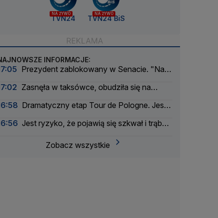
NA ŻYWO
NA ŻYWO
TVN24
TVN24 BiS
NAJNOWSZE INFORMACJE:
17:05
Prezydent zablokowany w Senacie. "Na
litość boską"
17:02
Zasnęła w taksówce, obudziła się na
obrzeżach miasta. Zarzut dla kierowcy
16:58
Dramatyczny etap Tour de Pologne. Jest
nowy lider
16:56
Jest ryzyko, że pojawią się szkwał i trąba
powietrzna
Zobacz wszystkie