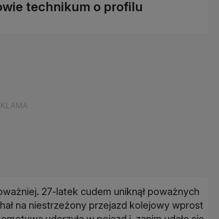
owie technikum o profilu
oważniej. 27-latek cudem uniknął poważnych
chał na niestrzeżony przejazd kolejowy wprost
motywa uderzyła w pojazd i, zanim udało się