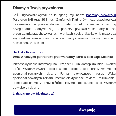
Dbamy o Twoją prywatność
Jeśli użytkownik wyrazi na to zgodę, my, nasze
podmioty stowarzys
Partnerów IAB oraz
30
innych Zaufanych Partnerów może przechowywa
użytkownika i uzyskiwać do nich dostęp w celu zapewnienia bardzi
przeglądania. Odbywa się to poprzez przetwarzanie danych os
przeglądania przechowywanych w plikach cookie. Użytkownik może udzie
KATOWICE
się przetwarzaniu w oparciu o uzasadniony interes w dowolnym momencie
plików cookie i reklam”.
20-latek nie ustąpił pierwszeństwa, trzy
Polityka Prywatności
osoby w szpitalu
Wraz z naszymi partnerami przetwarzamy dane w celu zapewnienia:
Przechowywanie informacji na urządzeniu lub dostęp do nich. Tworzeni
27.08.2025, 16:43
treści. Wykorzystywanie profili w celu doboru spersonalizowanych tr
spersonalizowanych reklam. Pomiar efektywności treści. Wyko
Posłuchaj artykułu
spersonalizowanych reklam. Pomiar efektywności reklam. Rozumienie o
Czyta lektor AI
kombinacji danych z różnych źródeł. Rozwój i ulepszanie usług. Wykor
do wyboru reklam.
Lista partnerów (dostawców)
Akceptuję