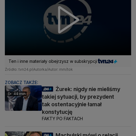
Ten i inne materiały obejrzysz w subskrypcji
Źródło: tvn24.pl
Autorka/Autor: mm/tok
ZOBACZ TAKŻE:
Żurek: nigdy nie mieliśmy
44 min
takiej sytuacji, by prezydent
tak ostentacyjnie łamał
konstytucję
FAKTY PO FAKTACH
Machulski mówi o relacji