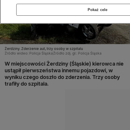
Pokaż cele
Żerdziny. Zderzenie aut, trzy osoby w szpitalu
Źródło wideo: Policja Śląska
Źródło zdj. gł.: Policja Śląska
W miejscowości Żerdziny (Śląskie) kierowca nie
ustąpił pierwszeństwa innemu pojazdowi, w
wyniku czego doszło do zderzenia. Trzy osoby
trafiły do szpitala.