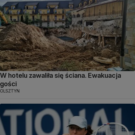
W hotelu zawaliła się ściana. Ewakuacja
gości
OLSZTYN