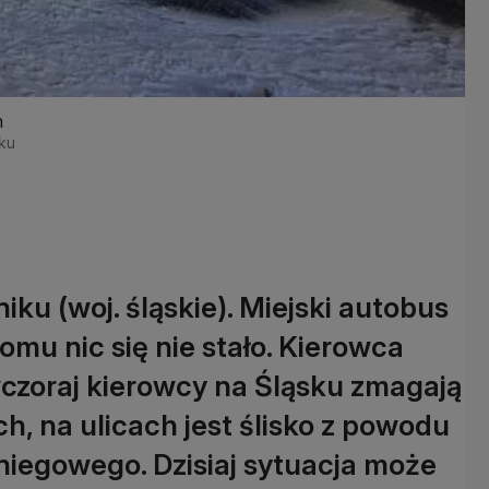
m
iku
ku (woj. śląskie). Miejski autobus
omu nic się nie stało. Kierowca
czoraj kierowcy na Śląsku zmagają
h, na ulicach jest ślisko z powodu
niegowego. Dzisiaj sytuacja może