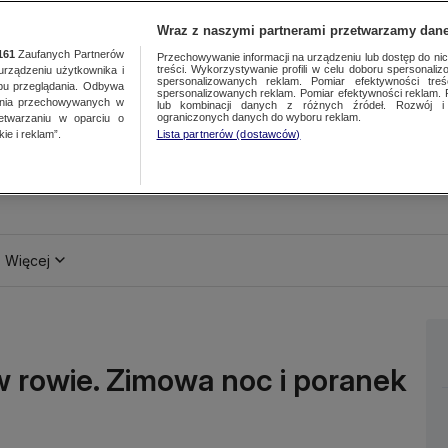
Wraz z naszymi partnerami przetwarzamy dane
161
Zaufanych Partnerów
Przechowywanie informacji na urządzeniu lub dostęp do nich.
treści. Wykorzystywanie profili w celu doboru spersonalizo
ządzeniu użytkownika i
spersonalizowanych reklam. Pomiar efektywności treś
bu przeglądania. Odbywa
spersonalizowanych reklam. Pomiar efektywności reklam. 
ania przechowywanych w
lub kombinacji danych z różnych źródeł. Rozwój i 
ograniczonych danych do wyboru reklam.
zetwarzaniu w oparciu o
ie i reklam”.
Lista partnerów (dostawców)
Więcej
w rowie. Zimowa noc i poranek