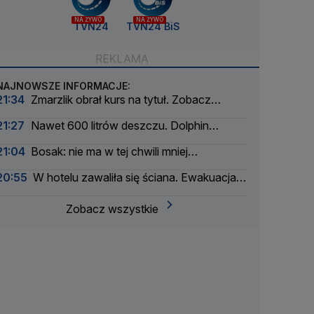
NA ŻYWO
NA ŻYWO
TVN24
TVN24 BiS
NAJNOWSZE INFORMACJE:
21:34
Zmarzlik obrał kurs na tytuł. Zobacz
klasyfikację generalną SGP 2026
21:27
Nawet 600 litrów deszczu. Dolphin
zmierza do Chin
21:04
Bosak: nie ma w tej chwili mniej
wiarygodnego człowieka na polskiej scenie
20:55
W hotelu zawaliła się ściana. Ewakuacja
politycznej
gości
Zobacz wszystkie