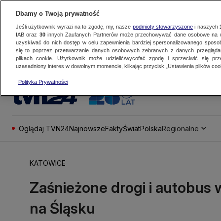
Dbamy o Twoją prywatność
Jeśli użytkownik wyrazi na to zgodę, my, nasze
podmioty stowarzyszone
i naszych
IAB oraz
30
innych Zaufanych Partnerów może przechowywać dane osobowe na ur
uzyskiwać do nich dostęp w celu zapewnienia bardziej spersonalizowanego sposo
się to poprzez przetwarzanie danych osobowych zebranych z danych przegląd
plikach cookie. Użytkownik może udzielić/wycofać zgodę i sprzeciwić się pr
uzasadniony interes w dowolnym momencie, klikając przycisk „Ustawienia plików cook
Polityka Prywatności
Oglądaj TVN24
Najnowsze
Fakty
Świat
Polska
Regionalne
KATOWICE
Zaśnieżone drogi i autobus 
na Śląsku