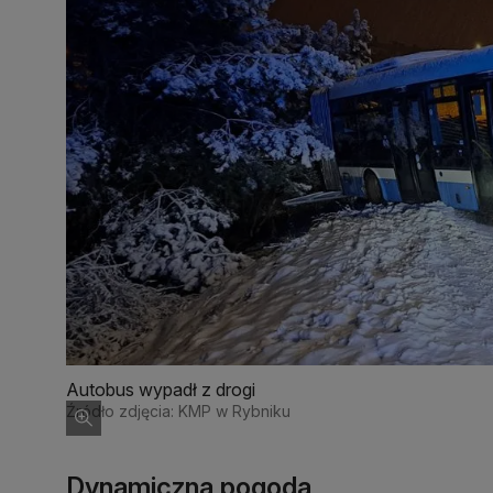
Autobus wypadł z drogi
Źródło zdjęcia: KMP w Rybniku
Dynamiczna pogoda