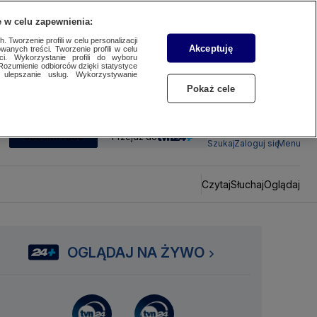
 w celu zapewnienia:
 Tworzenie profili w celu personalizacji
Akceptuję
wanych treści. Tworzenie profili w celu
ci. Wykorzystanie profili do wyboru
Rozumienie odbiorców dzięki statystyce
ulepszanie usług. Wykorzystywanie
Pokaż cele
SUBSKRYBUJ
Przejdź do
Szukaj
Zaloguj się
Menu
Czytaj
Słuchaj
Oglądaj
OGLĄDAJ NA ŻYWO