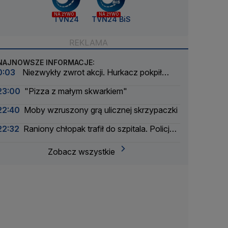
NA ŻYWO
NA ŻYWO
TVN24
TVN24 BiS
NAJNOWSZE INFORMACJE:
0:03
Niezwykły zwrot akcji. Hurkacz pokpił
sprawę
23:00
"Pizza z małym skwarkiem"
22:40
Moby wzruszony grą ulicznej skrzypaczki
22:32
Raniony chłopak trafił do szpitala. Policja
zatrzymała dwóch 16-latków
Zobacz wszystkie