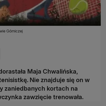
wie Górniczej
 dorastała Maja Chwalińska,
enisistkę. Nie znajduje się on w
y zaniedbanych kortach na
wczynka zawzięcie trenowała.