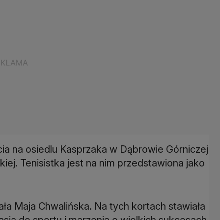
ecia na osiedlu Kasprzaka w Dąbrowie Górniczej
iej. Tenisistka jest na nim przedstawiona jako
ała Maja Chwalińska. Na tych kortach stawiała
pasja do sportu i marzenia o wielkich sukcesach.