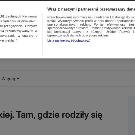
Wraz z naszymi partnerami przetwarzamy dane
161
Zaufanych Partnerów
Przechowywanie informacji na urządzeniu lub dostęp do nich.
treści. Wykorzystywanie profili w celu doboru spersonalizo
ządzeniu użytkownika i
spersonalizowanych reklam. Pomiar efektywności treś
bu przeglądania. Odbywa
spersonalizowanych reklam. Pomiar efektywności reklam. 
ania przechowywanych w
lub kombinacji danych z różnych źródeł. Rozwój i 
ograniczonych danych do wyboru reklam.
zetwarzaniu w oparciu o
ie i reklam”.
Lista partnerów (dostawców)
Więcej
ej. Tam, gdzie rodziły się