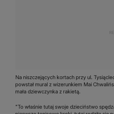
Na niszczejących kortach przy ul. Tysiącl
powstał mural z wizerunkiem Mai Chwalińsk
mała dziewczynka z rakietą.
"To właśnie tutaj swoje dzieciństwo spędz
pierwsze tenisowe kroki, tutaj rodziła się 