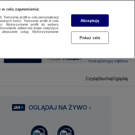
 w celu zapewnienia:
 Tworzenie profili w celu personalizacji
Akceptuję
wanych treści. Tworzenie profili w celu
ci. Wykorzystanie profili do wyboru
Rozumienie odbiorców dzięki statystyce
ulepszanie usług. Wykorzystywanie
Pokaż cele
SUBSKRYBUJ
Przejdź do
Szukaj
Zaloguj się
Menu
Czytaj
Słuchaj
Oglądaj
OGLĄDAJ NA ŻYWO