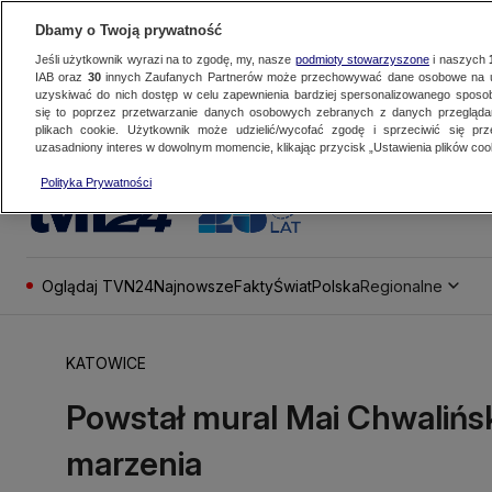
Dbamy o Twoją prywatność
Jeśli użytkownik wyrazi na to zgodę, my, nasze
podmioty stowarzyszone
i naszych
IAB oraz
30
innych Zaufanych Partnerów może przechowywać dane osobowe na ur
uzyskiwać do nich dostęp w celu zapewnienia bardziej spersonalizowanego sposo
się to poprzez przetwarzanie danych osobowych zebranych z danych przegląd
plikach cookie. Użytkownik może udzielić/wycofać zgodę i sprzeciwić się pr
uzasadniony interes w dowolnym momencie, klikając przycisk „Ustawienia plików cook
Polityka Prywatności
Oglądaj TVN24
Najnowsze
Fakty
Świat
Polska
Regionalne
KATOWICE
Powstał mural Mai Chwaliński
marzenia