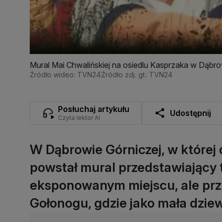
Mural Mai Chwalińskiej na osiedlu Kasprzaka w Dąbro
Źródło wideo: TVN24
Źródło zdj. gł.: TVN24
Posłuchaj artykułu
Udostępnij
Czyta lektor AI
W Dąbrowie Górniczej, w której
powstał mural przedstawiający t
eksponowanym miejscu, ale prz
Gołonogu, gdzie jako mała dzie