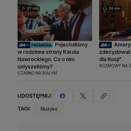
27 min
38 min
Pojechaliśmy
Amery
PREMIERA
w rodzinne strony Karola
zdecydował.
Nawrockiego. Co o nim
dla Rosji"
ROZMOWY NA S
usłyszeliśmy?
CZARNO NA BIAŁYM
UDOSTĘPNIJ:
TAGI:
Muzyka