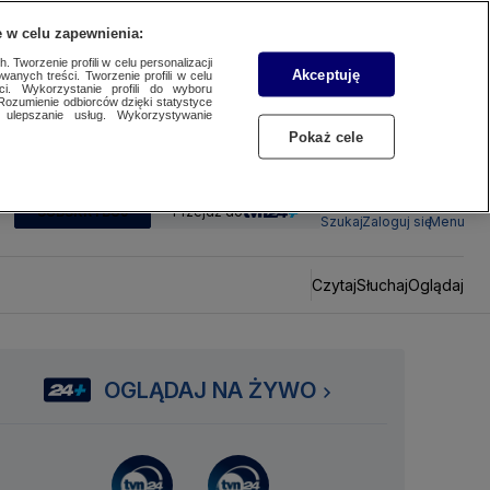
 w celu zapewnienia:
 Tworzenie profili w celu personalizacji
Akceptuję
wanych treści. Tworzenie profili w celu
ci. Wykorzystanie profili do wyboru
Rozumienie odbiorców dzięki statystyce
ulepszanie usług. Wykorzystywanie
Pokaż cele
SUBSKRYBUJ
Przejdź do
Szukaj
Zaloguj się
Menu
Czytaj
Słuchaj
Oglądaj
OGLĄDAJ NA ŻYWO