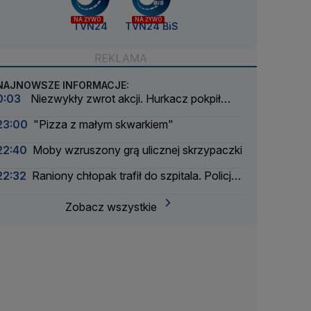
NA ŻYWO
NA ŻYWO
TVN24
TVN24 BiS
NAJNOWSZE INFORMACJE:
0:03
Niezwykły zwrot akcji. Hurkacz pokpił
sprawę
23:00
"Pizza z małym skwarkiem"
22:40
Moby wzruszony grą ulicznej skrzypaczki
22:32
Raniony chłopak trafił do szpitala. Policja
zatrzymała dwóch 16-latków
Zobacz wszystkie