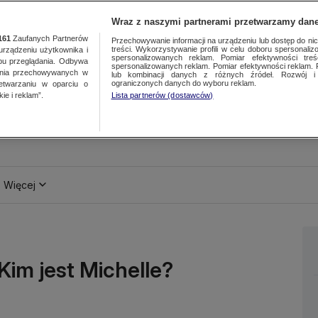
Wraz z naszymi partnerami przetwarzamy dane
161
Zaufanych Partnerów
Przechowywanie informacji na urządzeniu lub dostęp do nich.
treści. Wykorzystywanie profili w celu doboru spersonalizo
ządzeniu użytkownika i
spersonalizowanych reklam. Pomiar efektywności treś
bu przeglądania. Odbywa
spersonalizowanych reklam. Pomiar efektywności reklam. 
ania przechowywanych w
lub kombinacji danych z różnych źródeł. Rozwój i 
ograniczonych danych do wyboru reklam.
zetwarzaniu w oparciu o
ie i reklam”.
Lista partnerów (dostawców)
Więcej
Kim jest Michelle?