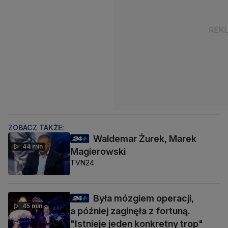
ZOBACZ TAKŻE:
Waldemar Żurek, Marek
44 min
Magierowski
TVN24
Była mózgiem operacji,
45 min
a później zaginęła z fortuną.
"Istnieje jeden konkretny trop"