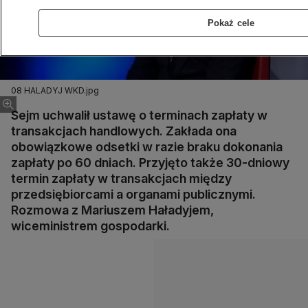
Pokaż cele
08 HALADYJ WKD.jpg
Sejm uchwalił ustawę o terminach zapłaty w
transakcjach handlowych. Zakłada ona
obowiązkowe odsetki w razie braku dokonania
zapłaty po 60 dniach. Przyjęto także 30-dniowy
termin zapłaty w transakcjach między
przedsiębiorcami a organami publicznymi.
Rozmowa z Mariuszem Haładyjem,
wiceministrem gospodarki.