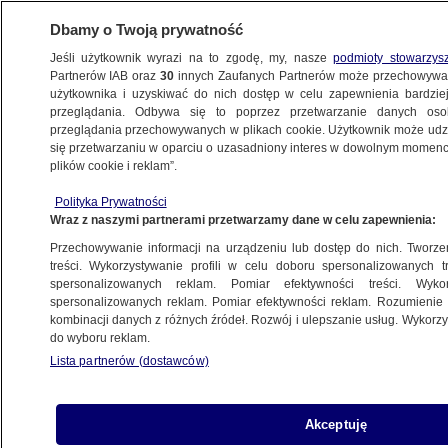
Dbamy o Twoją prywatność
Jeśli użytkownik wyrazi na to zgodę, my, nasze
podmioty stowarzys
Partnerów IAB oraz
30
innych Zaufanych Partnerów może przechowywa
BIZNES
użytkownika i uzyskiwać do nich dostęp w celu zapewnienia bardzi
przeglądania. Odbywa się to poprzez przetwarzanie danych os
przeglądania przechowywanych w plikach cookie. Użytkownik może udzie
Z KRAJU
się przetwarzaniu w oparciu o uzasadniony interes w dowolnym momencie
plików cookie i reklam”.
Zmiany w terminach płatności
Polityka Prywatności
Wraz z naszymi partnerami przetwarzamy dane w celu zapewnienia:
8.02.2013, 20:24
Przechowywanie informacji na urządzeniu lub dostęp do nich. Tworzeni
treści. Wykorzystywanie profili w celu doboru spersonalizowanych tr
Udostępnij
spersonalizowanych reklam. Pomiar efektywności treści. Wyko
spersonalizowanych reklam. Pomiar efektywności reklam. Rozumienie o
kombinacji danych z różnych źródeł. Rozwój i ulepszanie usług. Wykor
do wyboru reklam.
Lista partnerów (dostawców)
Akceptuję