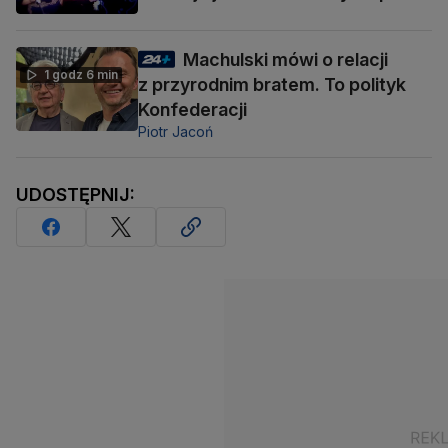
Machulski mówi o relacji
1 godz 6 min
z przyrodnim bratem. To polityk
Konfederacji
Piotr Jacoń
UDOSTĘPNIJ: