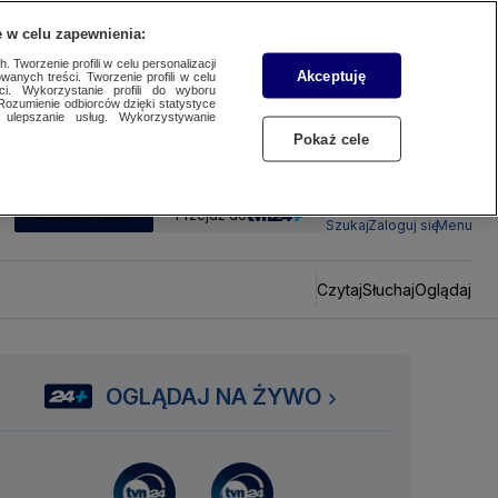
 w celu zapewnienia:
 Tworzenie profili w celu personalizacji
Akceptuję
wanych treści. Tworzenie profili w celu
ci. Wykorzystanie profili do wyboru
Rozumienie odbiorców dzięki statystyce
ulepszanie usług. Wykorzystywanie
Pokaż cele
SUBSKRYBUJ
Przejdź do
Szukaj
Zaloguj się
Menu
Czytaj
Słuchaj
Oglądaj
OGLĄDAJ NA ŻYWO