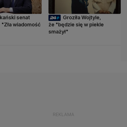
kański senat
Groziła Wojtyle,
 "Zła wiadomość
że "będzie się w piekle
smażył"