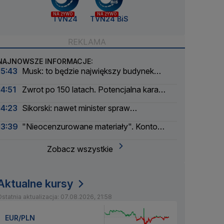
NA ŻYWO
NA ŻYWO
TVN24
TVN24 BiS
NAJNOWSZE INFORMACJE:
15:43
Musk: to będzie największy budynek
świata
14:51
Zwrot po 150 latach. Potencjalna kara
liczona w dziesiątkach tysięcy
14:23
Sikorski: nawet minister spraw
zagranicznych korzysta
13:39
"Nieocenzurowane materiały". Konto
świstaków na OnlyFans
Zobacz wszystkie
Aktualne kursy
statnia aktualizacja: 07.08.2026, 21:58
EUR/PLN