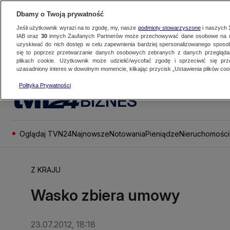
Dbamy o Twoją prywatność
Jeśli użytkownik wyrazi na to zgodę, my, nasze
podmioty stowarzyszone
i naszych
IAB oraz
30
innych Zaufanych Partnerów może przechowywać dane osobowe na ur
uzyskiwać do nich dostęp w celu zapewnienia bardziej spersonalizowanego sposo
się to poprzez przetwarzanie danych osobowych zebranych z danych przegląd
plikach cookie. Użytkownik może udzielić/wycofać zgodę i sprzeciwić się pr
uzasadniony interes w dowolnym momencie, klikając przycisk „Ustawienia plików cook
Polityka Prywatności
BIZNES
Oglądaj TVN24
Najnowsze
Notowania
Pieniądze
Nieruchomości
Z KRAJU
Wasko zbiera umowy
23.07.2012, 18:18