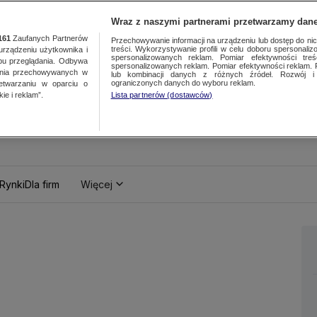
Wraz z naszymi partnerami przetwarzamy dane
161
Zaufanych Partnerów
Przechowywanie informacji na urządzeniu lub dostęp do nich.
treści. Wykorzystywanie profili w celu doboru spersonalizo
ządzeniu użytkownika i
spersonalizowanych reklam. Pomiar efektywności treś
bu przeglądania. Odbywa
spersonalizowanych reklam. Pomiar efektywności reklam. 
ania przechowywanych w
lub kombinacji danych z różnych źródeł. Rozwój i 
ograniczonych danych do wyboru reklam.
zetwarzaniu w oparciu o
ie i reklam”.
Lista partnerów (dostawców)
Rynki
Dla firm
Więcej