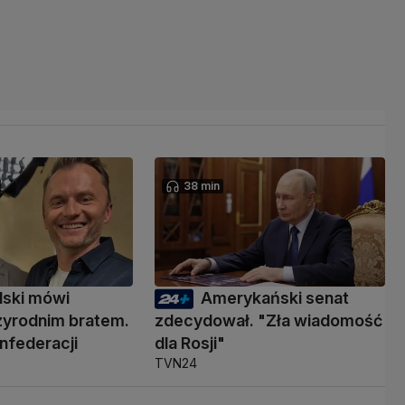
38 min
lski mówi
Amerykański senat
przyrodnim bratem.
zdecydował. "Zła wiadomość
onfederacji
dla Rosji"
TVN24