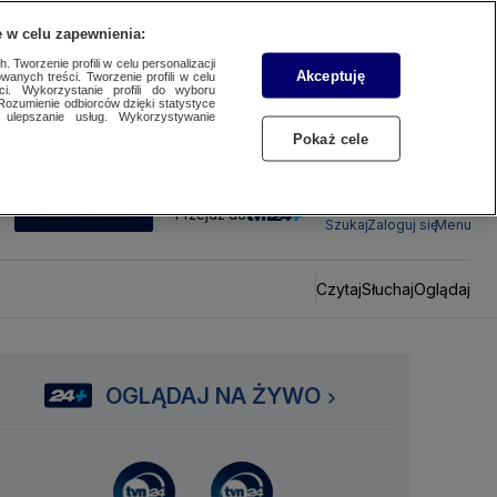
 w celu zapewnienia:
 Tworzenie profili w celu personalizacji
Akceptuję
wanych treści. Tworzenie profili w celu
ci. Wykorzystanie profili do wyboru
Rozumienie odbiorców dzięki statystyce
ulepszanie usług. Wykorzystywanie
Pokaż cele
SUBSKRYBUJ
Przejdź do
Szukaj
Zaloguj się
Menu
Czytaj
Słuchaj
Oglądaj
OGLĄDAJ NA ŻYWO