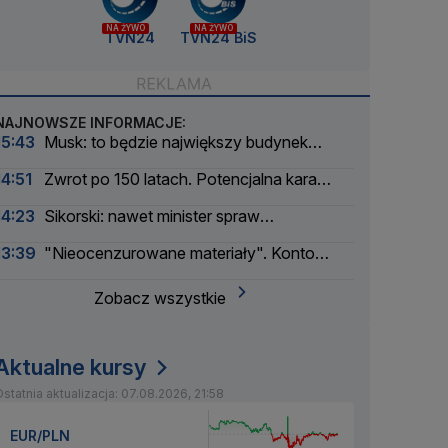
NA ŻYWO
NA ŻYWO
TVN24
TVN24 BiS
NAJNOWSZE INFORMACJE:
15:43
Musk: to będzie największy budynek
świata
14:51
Zwrot po 150 latach. Potencjalna kara
liczona w dziesiątkach tysięcy
14:23
Sikorski: nawet minister spraw
zagranicznych korzysta
13:39
"Nieocenzurowane materiały". Konto
świstaków na OnlyFans
Zobacz wszystkie
Aktualne kursy
statnia aktualizacja: 07.08.2026, 21:58
EUR/PLN