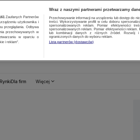
Wraz z naszymi partnerami przetwarzamy dane
161
Zaufanych Partnerów
Przechowywanie informacji na urządzeniu lub dostęp do nich.
treści. Wykorzystywanie profili w celu doboru spersonalizo
ządzeniu użytkownika i
spersonalizowanych reklam. Pomiar efektywności treś
bu przeglądania. Odbywa
spersonalizowanych reklam. Pomiar efektywności reklam. 
ania przechowywanych w
lub kombinacji danych z różnych źródeł. Rozwój i 
ograniczonych danych do wyboru reklam.
zetwarzaniu w oparciu o
ie i reklam”.
Lista partnerów (dostawców)
Rynki
Dla firm
Więcej