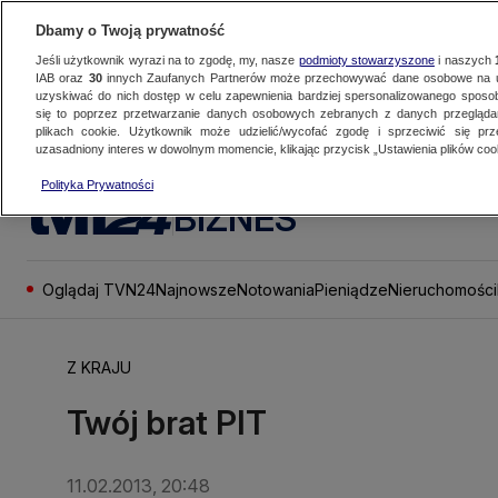
Dbamy o Twoją prywatność
Jeśli użytkownik wyrazi na to zgodę, my, nasze
podmioty stowarzyszone
i naszych
IAB oraz
30
innych Zaufanych Partnerów może przechowywać dane osobowe na ur
uzyskiwać do nich dostęp w celu zapewnienia bardziej spersonalizowanego sposo
się to poprzez przetwarzanie danych osobowych zebranych z danych przegląd
plikach cookie. Użytkownik może udzielić/wycofać zgodę i sprzeciwić się pr
uzasadniony interes w dowolnym momencie, klikając przycisk „Ustawienia plików cook
Polityka Prywatności
BIZNES
Oglądaj TVN24
Najnowsze
Notowania
Pieniądze
Nieruchomości
Z KRAJU
Twój brat PIT
11.02.2013, 20:48