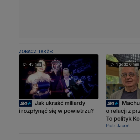
ZOBACZ TAKŻE:
45 min
1 godz 6 min
Jak ukraść miliardy
Machu
i rozpłynąć się w powietrzu?
o relacji z 
To polityk K
Piotr Jacoń