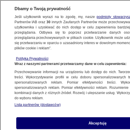
Dbamy o Twoją prywatność
Jeśli użytkownik wyrazi na to zgodę, my, nasze
podmioty stowarzys
Partnerów IAB oraz
30
innych Zaufanych Partnerów może przechowywa
BIZNES
użytkownika i uzyskiwać do nich dostęp w celu zapewnienia bardzi
przeglądania. Odbywa się to poprzez przetwarzanie danych os
przeglądania przechowywanych w plikach cookie. Użytkownik może udzie
Z KRAJU
się przetwarzaniu w oparciu o uzasadniony interes w dowolnym momencie
plików cookie i reklam”.
Twój brat PIT
Polityka Prywatności
Wraz z naszymi partnerami przetwarzamy dane w celu zapewnienia:
1.02.2013, 20:19
Przechowywanie informacji na urządzeniu lub dostęp do nich. Tworzeni
treści. Wykorzystywanie profili w celu doboru spersonalizowanych tr
Udostępnij
spersonalizowanych reklam. Pomiar efektywności treści. Wyko
spersonalizowanych reklam. Pomiar efektywności reklam. Rozumienie o
kombinacji danych z różnych źródeł. Rozwój i ulepszanie usług. Wykor
do wyboru reklam.
Lista partnerów (dostawców)
Akceptuję