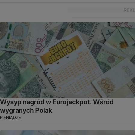
Wysyp nagród w Eurojackpot. Wśród
wygranych Polak
PIENIĄDZE