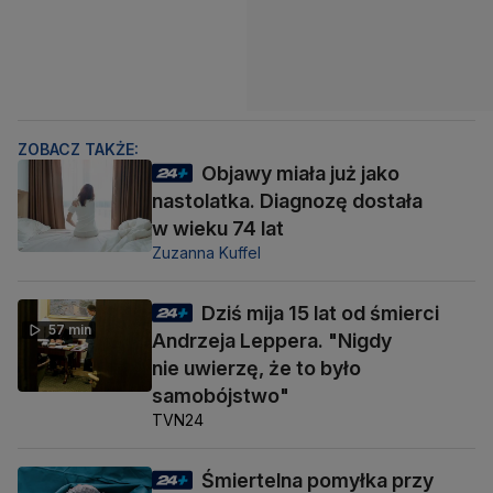
ZOBACZ TAKŻE:
Objawy miała już jako
nastolatka. Diagnozę dostała
w wieku 74 lat
Zuzanna Kuffel
Dziś mija 15 lat od śmierci
57 min
Andrzeja Leppera. "Nigdy
nie uwierzę, że to było
samobójstwo"
TVN24
Śmiertelna pomyłka przy