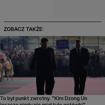
ZOBACZ TAKŻE:
To był punkt zwrotny. "Kim Dzong Un
jeszcze nigdy nie miał tyle gotówki"