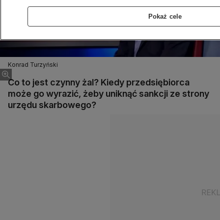
Pokaż cele
Konrad Turzyński
Co to jest czynny żal? Kiedy przedsiębiorca
może go wyrazić, żeby uniknąć sankcji ze strony
urzędu skarbowego?