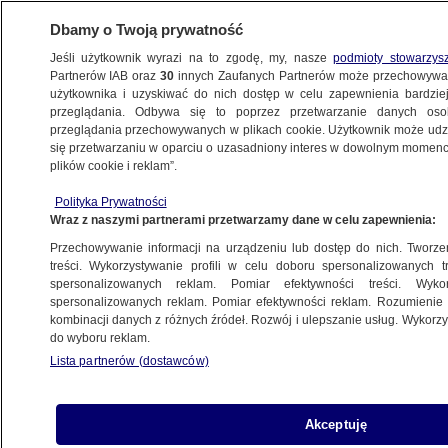
Dbamy o Twoją prywatność
Jeśli użytkownik wyrazi na to zgodę, my, nasze
podmioty stowarzys
Partnerów IAB oraz
30
innych Zaufanych Partnerów może przechowywa
BIZNES
użytkownika i uzyskiwać do nich dostęp w celu zapewnienia bardzi
przeglądania. Odbywa się to poprzez przetwarzanie danych os
przeglądania przechowywanych w plikach cookie. Użytkownik może udzie
Z KRAJU
się przetwarzaniu w oparciu o uzasadniony interes w dowolnym momencie
plików cookie i reklam”.
Biznesowa siła prostoty
Polityka Prywatności
Wraz z naszymi partnerami przetwarzamy dane w celu zapewnienia:
Przechowywanie informacji na urządzeniu lub dostęp do nich. Tworzeni
treści. Wykorzystywanie profili w celu doboru spersonalizowanych tr
spersonalizowanych reklam. Pomiar efektywności treści. Wyko
Firma. Teraz.
spersonalizowanych reklam. Pomiar efektywności reklam. Rozumienie o
kombinacji danych z różnych źródeł. Rozwój i ulepszanie usług. Wykor
do wyboru reklam.
Lista partnerów (dostawców)
Pieniądze na inwestycyjne
Akceptuję