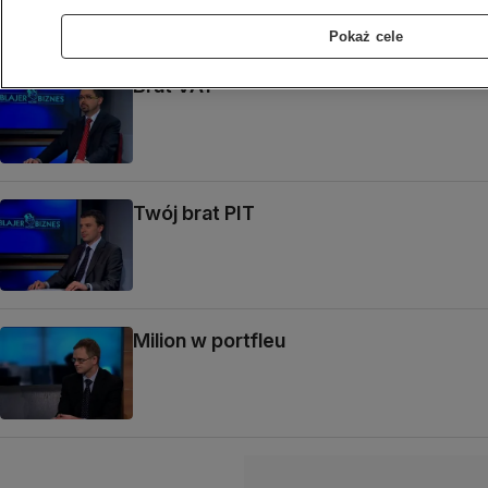
Pokaż cele
Brat VAT
Twój brat PIT
Milion w portfleu