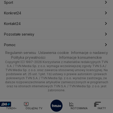
Dla firm
Meteo
Artykuły
Fakty o Świecie
Łódź
Pogoda godzinowa
Sport
Mariusz Błaszczak
Mariusz Kamiński
Mark Zuckerberg
Mateusz Morawiecki
Handel
Sport
Newslettery
Ludzie Faktów
Katowice
Pogoda długoterminowa
Piłka Nożna
Konkret24
Michał Kamiński
Ze świata
Zdrowie
Kraków
Pogoda na jutro
Ministerstwo Aktywów Państwowych
Tenis
Najnowsze
Kontakt24
Ministerstwo Edukacji i Nauki
Tech
Technologia
Poznań
Pogoda na weekend
Kolarstwo
Polska
Najnowsze
Pozostałe serwisy
Ministerstwo Infrastruktury
Ministerstwo Kultury
Ministerstwo Obrony Narodowej
Moto
Kultura i styl
Trójmiasto
Najnowsze
Skoki Narciarskie
Świat
Gorące Tematy
TVN
Pomoc
Ministerstwo Rolnictwa
Regulamin serwisu
Dla seniora
Ustawienia cookie
Informacje o nadawcy
Ciekawostki
Ministerstwo Rozwoju i Technologii
Wrocław
Polska
Sporty zimowe
Polityka
Wyślij zgłoszenie
Dzień Dobry TVN
Centrum pomocy
Polityka prywatności
Informacje konsumenckie
Ministerstwo Sportu i Turystyki
Copyright (C) 1997-2026 Korzystanie z materiałów redakcyjnych TVN
Turystyka
Quizy
Kielce
Prognoza
Lekkoatletyka
Zdrowie
Uwaga TVN
Ministerstwo Cyfryzacji
Test zgodności
S.A. / TVN Media Sp. z o.o. wymaga wcześniejszej zgody TVN S.A./
TVN Media Sp. z o.o. oraz zawarcia stosownej umowy licencyjnej. Na
Ministerstwo Edukacji Narodowej
podstawie art. 25 ust. 1 pkt. 1 b) ustawy o prawie autorskim i prawach
Kujawsko-pomorskie
Świat
Siatkówka
Tech
HGTV
Oglądaj na TV
Ministerstwo Finansów
pokrewnych TVN S.A. / TVN Media Sp. z o.o. wyraźnie zastrzega, że
dalsze rozpowszechnianie artykułów zamieszczonych w programach
Ministerstwo Klimatu i Środowiska
Lublin
Nauka
F1
Nauka
TVN Turbo
Zrealizuj voucher
oraz na stronach internetowych TVN S.A. / TVN Media Sp. z o.o. jest
Ministerstwo Nauki i Szkolnictwa Wyższego
zabronione.
Lubuskie
Ciekawostki
Ministerstwo Sprawiedliwości
Rozrywka
TVN Style
Ministerstwo Rodziny, Pracy i Polityki Społecznej
Olsztyn
Podróże
TVN7
Ministerstwo Spraw Zagranicznych
Moskwa
TVN24+
OGLĄDAJ TV
NOTOWANIA
FAKTY