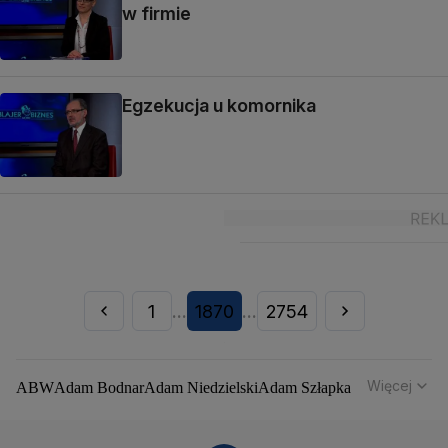
w firmie
Egzekucja u komornika
1
1870
2754
...
...
Więcej
ABW
Adam Bodnar
Adam Niedzielski
Adam Szłapka
Administracja Donalda Trumpa
Agencja Bezpieczeństwa Wewnętrznego
Agrounia