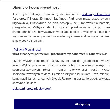
Dbamy o Twoją prywatność
Jeśli użytkownik wyrazi na to zgodę, my, nasze
podmioty stowarzys
Partnerów IAB oraz
30
innych Zaufanych Partnerów może przechowywa
BIZNES
użytkownika i uzyskiwać do nich dostęp w celu zapewnienia bardzi
przeglądania. Odbywa się to poprzez przetwarzanie danych os
przeglądania przechowywanych w plikach cookie. Użytkownik może udzie
Z KRAJU
się przetwarzaniu w oparciu o uzasadniony interes w dowolnym momencie
plików cookie i reklam”.
Praca nad kryzysem
Polityka Prywatności
Wraz z naszymi partnerami przetwarzamy dane w celu zapewnienia:
1.02.2013, 23:51
Przechowywanie informacji na urządzeniu lub dostęp do nich. Tworzeni
treści. Wykorzystywanie profili w celu doboru spersonalizowanych tr
Udostępnij
spersonalizowanych reklam. Pomiar efektywności treści. Wyko
spersonalizowanych reklam. Pomiar efektywności reklam. Rozumienie o
kombinacji danych z różnych źródeł. Rozwój i ulepszanie usług. Wykor
do wyboru reklam.
Lista partnerów (dostawców)
Akceptuję