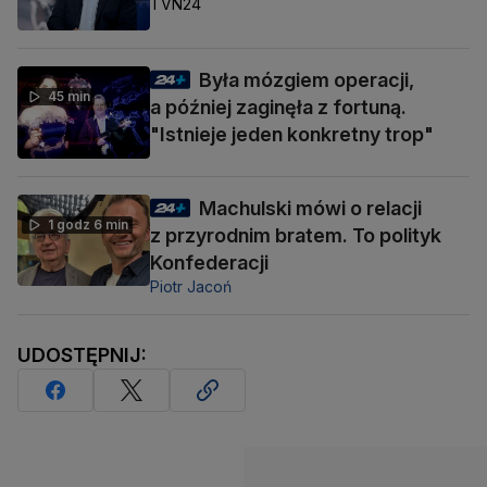
TVN24
Była mózgiem operacji,
45 min
a później zaginęła z fortuną.
"Istnieje jeden konkretny trop"
Machulski mówi o relacji
1 godz 6 min
z przyrodnim bratem. To polityk
Konfederacji
Piotr Jacoń
UDOSTĘPNIJ: