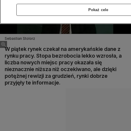
Pokaż cele
Sebastian Stolorz
W piątek rynek czekał na amerykańskie dane z
rynku pracy. Stopa bezrobocia lekko wzrosła, a
liczba nowych miejsc pracy okazała się
nieznacznie niższa niż oczekiwano, ale dzięki
potężnej rewizji za grudzień, rynki dobrze
przyjęły te informacje.