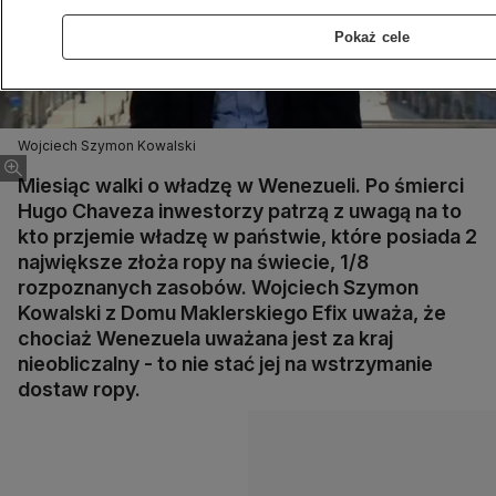
Pokaż cele
Wojciech Szymon Kowalski
Miesiąc walki o władzę w Wenezueli. Po śmierci
Hugo Chaveza inwestorzy patrzą z uwagą na to
kto przjemie władzę w państwie, które posiada 2
największe złoża ropy na świecie, 1/8
rozpoznanych zasobów. Wojciech Szymon
Kowalski z Domu Maklerskiego Efix uważa, że
chociaż Wenezuela uważana jest za kraj
nieobliczalny - to nie stać jej na wstrzymanie
dostaw ropy.