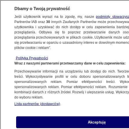
Dbamy o Twoją prywatność
Jeśli użytkownik wyrazi na to zgodę, my, nasze
podmioty stowarzys
Partnerów IAB oraz
30
innych Zaufanych Partnerów może przechowywa
BIZNES
użytkownika i uzyskiwać do nich dostęp w celu zapewnienia bardzi
przeglądania. Odbywa się to poprzez przetwarzanie danych os
przeglądania przechowywanych w plikach cookie. Użytkownik może udzie
Z KRAJU
się przetwarzaniu w oparciu o uzasadniony interes w dowolnym momencie
plików cookie i reklam”.
Polityka Pieniądze
Polityka Prywatności
Wraz z naszymi partnerami przetwarzamy dane w celu zapewnienia:
6.03.2013, 15:41
Przechowywanie informacji na urządzeniu lub dostęp do nich. Tworzeni
treści. Wykorzystywanie profili w celu doboru spersonalizowanych tr
Udostępnij
spersonalizowanych reklam. Pomiar efektywności treści. Wyko
spersonalizowanych reklam. Pomiar efektywności reklam. Rozumienie o
kombinacji danych z różnych źródeł. Rozwój i ulepszanie usług. Wykor
do wyboru reklam.
Lista partnerów (dostawców)
Akceptuję