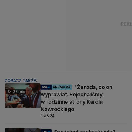
ZOBACZ TAKŻE:
"Żenada, co on
PREMIERA
27 min
wyprawia". Pojechaliśmy
w rodzinne strony Karola
Nawrockiego
TVN24
Spóźnieni kochankowie?