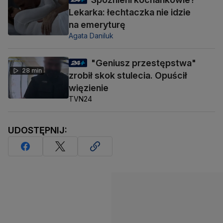
Lekarka: łechtaczka nie idzie
na emeryturę
Agata Daniluk
"Geniusz przestępstwa"
28 min
zrobił skok stulecia. Opuścił
więzienie
TVN24
UDOSTĘPNIJ: