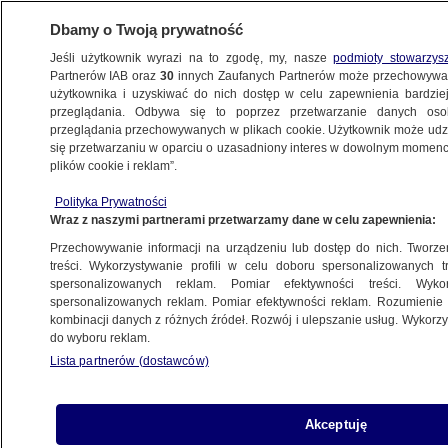
Dbamy o Twoją prywatność
Jeśli użytkownik wyrazi na to zgodę, my, nasze
podmioty stowarzys
Partnerów IAB oraz
30
innych Zaufanych Partnerów może przechowywa
BIZNES
użytkownika i uzyskiwać do nich dostęp w celu zapewnienia bardzi
przeglądania. Odbywa się to poprzez przetwarzanie danych os
przeglądania przechowywanych w plikach cookie. Użytkownik może udzie
Z KRAJU
się przetwarzaniu w oparciu o uzasadniony interes w dowolnym momencie
plików cookie i reklam”.
Inwestycje w kryzysie
Polityka Prywatności
Wraz z naszymi partnerami przetwarzamy dane w celu zapewnienia:
25.10.2011, 16:52
Aktualizacja:
25.10.2011, 16:44
Przechowywanie informacji na urządzeniu lub dostęp do nich. Tworzeni
treści. Wykorzystywanie profili w celu doboru spersonalizowanych tr
Udostępnij
spersonalizowanych reklam. Pomiar efektywności treści. Wyko
spersonalizowanych reklam. Pomiar efektywności reklam. Rozumienie o
kombinacji danych z różnych źródeł. Rozwój i ulepszanie usług. Wykor
do wyboru reklam.
Lista partnerów (dostawców)
Akceptuję