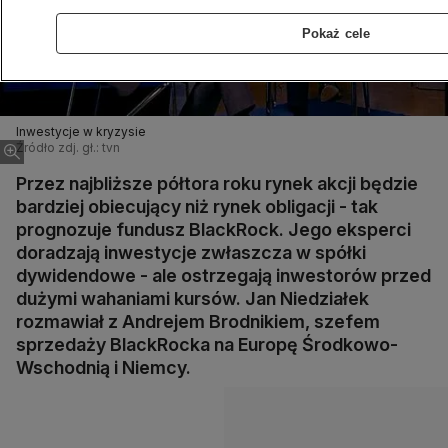
Pokaż cele
Inwestycje w kryzysie
Źródło zdj. gł.: tvn
Przez najbliższe półtora roku rynek akcji będzie
bardziej obiecujący niż rynek obligacji - tak
prognozuje fundusz BlackRock. Jego eksperci
doradzają inwestycje zwłaszcza w spółki
dywidendowe - ale ostrzegają inwestorów przed
dużymi wahaniami kursów. Jan Niedziałek
rozmawiał z Andrejem Brodnikiem, szefem
sprzedaży BlackRocka na Europę Środkowo-
Wschodnią i Niemcy.