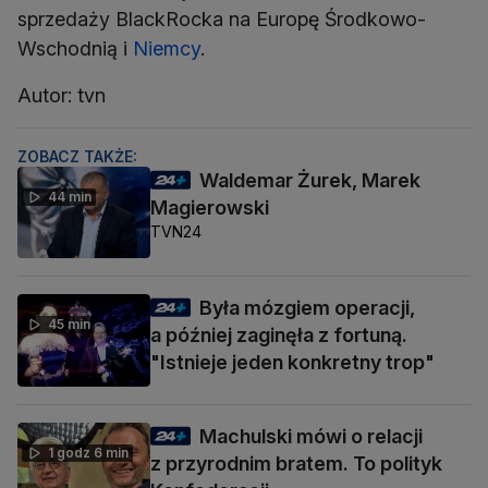
sprzedaży BlackRocka na Europę Środkowo-
Wschodnią i
Niemcy
.
Autor: tvn
ZOBACZ TAKŻE:
Waldemar Żurek, Marek
44 min
Magierowski
TVN24
Była mózgiem operacji,
45 min
a później zaginęła z fortuną.
"Istnieje jeden konkretny trop"
Machulski mówi o relacji
1 godz 6 min
z przyrodnim bratem. To polityk