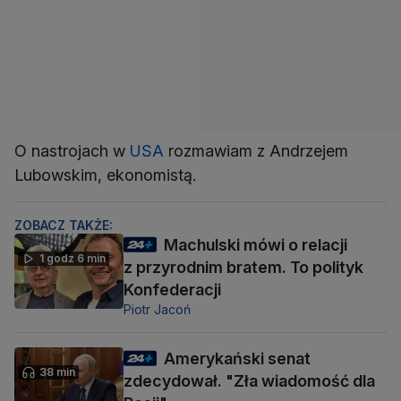
O nastrojach w
USA
rozmawiam z Andrzejem
Lubowskim, ekonomistą.
ZOBACZ TAKŻE:
Machulski mówi o relacji
1 godz 6 min
z przyrodnim bratem. To polityk
Konfederacji
Piotr Jacoń
Amerykański senat
38 min
zdecydował. "Zła wiadomość dla