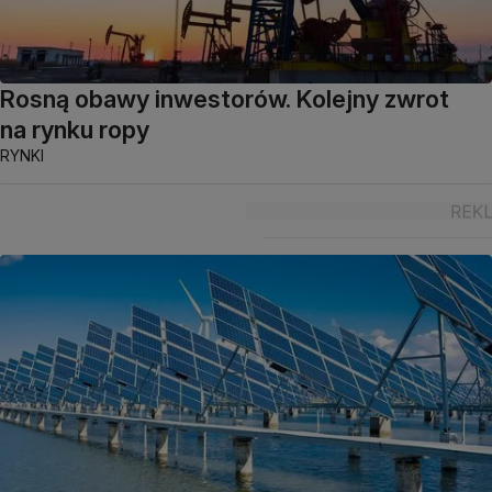
Rosną obawy inwestorów. Kolejny zwrot
na rynku ropy
RYNKI