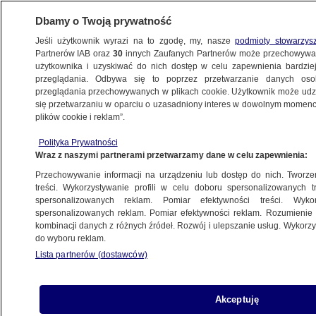
Dbamy o Twoją prywatność
Jeśli użytkownik wyrazi na to zgodę, my, nasze
podmioty stowarzys
Partnerów IAB oraz
30
innych Zaufanych Partnerów może przechowywa
BIZNES
użytkownika i uzyskiwać do nich dostęp w celu zapewnienia bardzi
przeglądania. Odbywa się to poprzez przetwarzanie danych os
przeglądania przechowywanych w plikach cookie. Użytkownik może udzie
Z KRAJU
się przetwarzaniu w oparciu o uzasadniony interes w dowolnym momencie
plików cookie i reklam”.
Droga do ożywienia
Polityka Prywatności
Wraz z naszymi partnerami przetwarzamy dane w celu zapewnienia:
1.02.2013, 23:43
Przechowywanie informacji na urządzeniu lub dostęp do nich. Tworzeni
treści. Wykorzystywanie profili w celu doboru spersonalizowanych tr
Udostępnij
spersonalizowanych reklam. Pomiar efektywności treści. Wyko
spersonalizowanych reklam. Pomiar efektywności reklam. Rozumienie o
kombinacji danych z różnych źródeł. Rozwój i ulepszanie usług. Wykor
do wyboru reklam.
Lista partnerów (dostawców)
Akceptuję