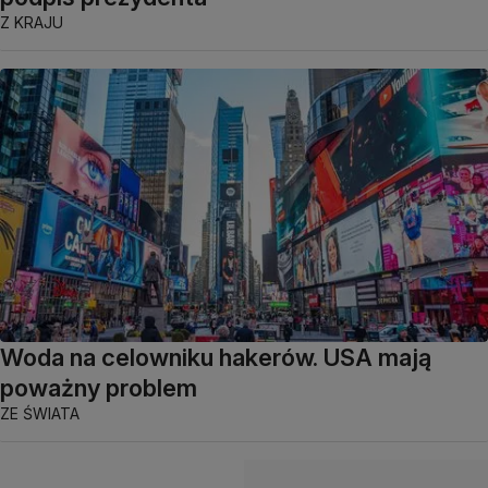
Z KRAJU
Woda na celowniku hakerów. USA mają
poważny problem
ZE ŚWIATA