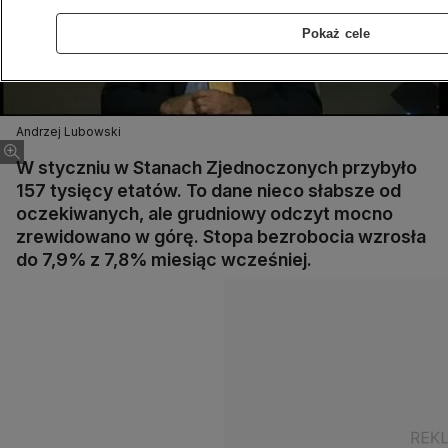
Pokaż cele
Andrzej Lubowski
W styczniu w Stanach Zjednoczonych przybyło
157 tysięcy etatów. To dane nieco słabsze od
oczekiwanych, ale grudniowy odczyt mocno
zrewidowano w górę. Stopa bezrobocia wzrosła
do 7,9% z 7,8% miesiąc wcześniej.