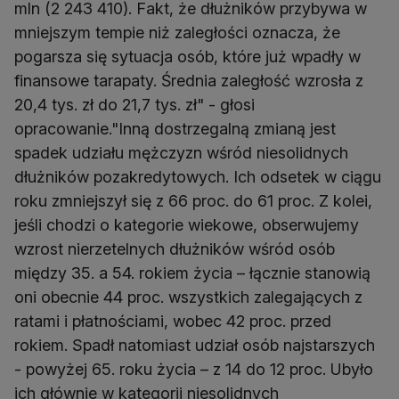
mln (2 243 410). Fakt, że dłużników przybywa w
mniejszym tempie niż zaległości oznacza, że
pogarsza się sytuacja osób, które już wpadły w
finansowe tarapaty. Średnia zaległość wzrosła z
20,4 tys. zł do 21,7 tys. zł" - głosi
opracowanie."Inną dostrzegalną zmianą jest
spadek udziału mężczyzn wśród niesolidnych
dłużników pozakredytowych. Ich odsetek w ciągu
roku zmniejszył się z 66 proc. do 61 proc. Z kolei,
jeśli chodzi o kategorie wiekowe, obserwujemy
wzrost nierzetelnych dłużników wśród osób
między 35. a 54. rokiem życia – łącznie stanowią
oni obecnie 44 proc. wszystkich zalegających z
ratami i płatnościami, wobec 42 proc. przed
rokiem. Spadł natomiast udział osób najstarszych
- powyżej 65. roku życia – z 14 do 12 proc. Ubyło
ich głównie w kategorii niesolidnych