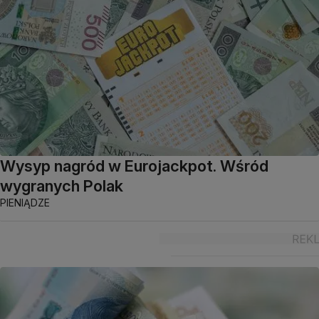
Wysyp nagród w Eurojackpot. Wśród
wygranych Polak
PIENIĄDZE