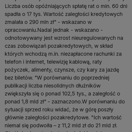
Liczba osób opóźniających spłatę rat o min. 60 dni
spadła o 17 tys. Wartość zaległości kredytowych
zmalała o 290 mln zł" - wskazano w
opracowaniu.Nadal jednak - wskazano -
odnotowywany jest wzrost nieuregulowanych na
czas zobowiązań pozakredytowych, w skład
których wchodzą m.in. niezapłacone rachunki za
telefon i internet, telewizję kablową, raty
pożyczek, alimenty, czynsze, czy kary za jazdę
bez biletów. "W porównaniu do poprzedniej
publikacji liczba niesolidnych dłużników
zwiększyła się o ponad 102,5 tys., a zaległość o
ponad 1,8 mld zł" - zaznaczono.W porównaniu do
sytuacji sprzed roku widać, że w górę poszły
głównie zaległości pozakredytowe. "Ich wartość
niemal się podwoiła – z 11,2 mld zł do 21 mld zł.