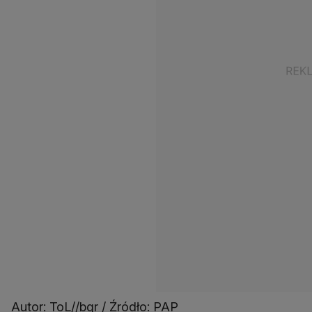
Autor: ToL//bgr / Źródło: PAP