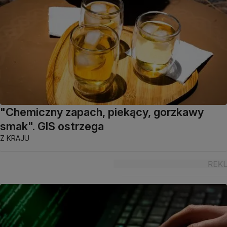
"Chemiczny zapach, piekący, gorzkawy
smak". GIS ostrzega
Z KRAJU