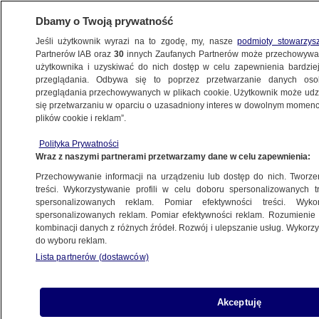
Dbamy o Twoją prywatność
Jeśli użytkownik wyrazi na to zgodę, my, nasze
podmioty stowarzys
Partnerów IAB oraz
30
innych Zaufanych Partnerów może przechowywa
BIZNES
użytkownika i uzyskiwać do nich dostęp w celu zapewnienia bardzi
przeglądania. Odbywa się to poprzez przetwarzanie danych os
przeglądania przechowywanych w plikach cookie. Użytkownik może udzie
PIENIĄDZE
się przetwarzaniu w oparciu o uzasadniony interes w dowolnym momencie
plików cookie i reklam”.
Spada liczba niesolidnych dłużników. Efekt
Polityka Prywatności
500 plus?
Wraz z naszymi partnerami przetwarzamy dane w celu zapewnienia:
Przechowywanie informacji na urządzeniu lub dostęp do nich. Tworzeni
4.01.2017, 07:30
treści. Wykorzystywanie profili w celu doboru spersonalizowanych tr
spersonalizowanych reklam. Pomiar efektywności treści. Wyko
spersonalizowanych reklam. Pomiar efektywności reklam. Rozumienie o
Udostępnij
kombinacji danych z różnych źródeł. Rozwój i ulepszanie usług. Wykor
do wyboru reklam.
Lista partnerów (dostawców)
Akceptuję