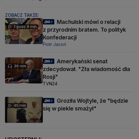
ZOBACZ TAKŻE:
Machulski mówi o relacji
1 godz 6 min
z przyrodnim bratem. To polityk
Konfederacji
Piotr Jacoń
Amerykański senat
38 min
zdecydował. "Zła wiadomość dla
Rosji"
TVN24
Groziła Wojtyle, że "będzie
45 min
się w piekle smażył"