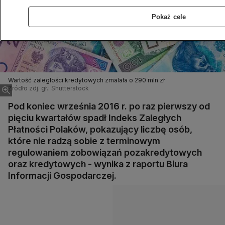
Pokaż cele
Wartość zaległości kredytowych zmalała o 290 mln zł
Źródło zdj. gł.: Shutterstock
Pod koniec września 2016 r. po raz pierwszy od
pięciu kwartałów spadł Indeks Zaległych
Płatności Polaków, pokazujący liczbę osób,
które nie radzą sobie z terminowym
regulowaniem zobowiązań pozakredytowych
oraz kredytowych - wynika z raportu Biura
Informacji Gospodarczej.