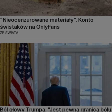
"Nieocenzurowane materiały". Konto
świstaków na OnlyFans
ZE ŚWIATA
Ból głowy Trumpa. "Jest pewna granica bólu