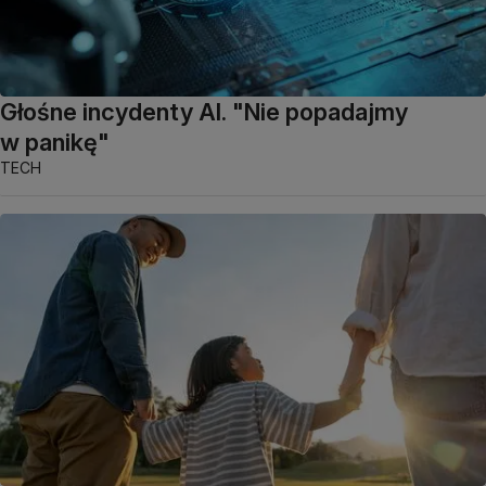
Głośne incydenty AI. "Nie popadajmy
w panikę"
TECH