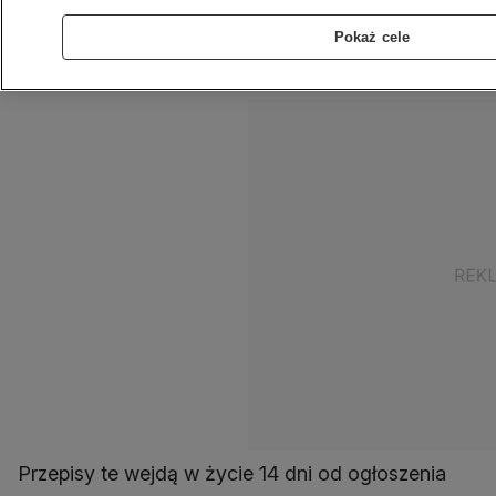
Andrzej Duda. E-papierosów nie będzie też
można używać w miejscach, w których
Pokaż cele
obowiązuje zakaz palenia, np. na przystankach i
w szkołach.
Przepisy te wejdą w życie 14 dni od ogłoszenia