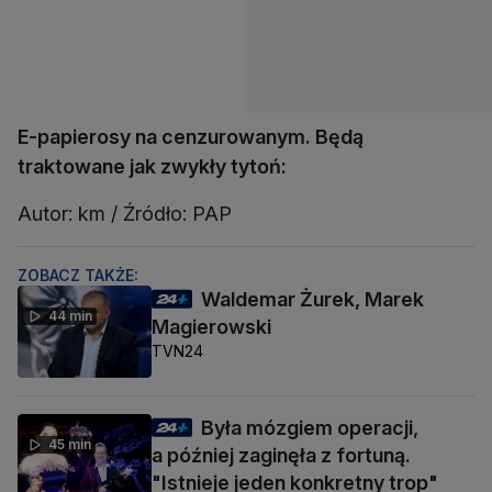
E-papierosy na cenzurowanym. Będą
traktowane jak zwykły tytoń:
Autor: km / Źródło: PAP
ZOBACZ TAKŻE:
Waldemar Żurek, Marek
44 min
Magierowski
TVN24
Była mózgiem operacji,
45 min
a później zaginęła z fortuną.
"Istnieje jeden konkretny trop"