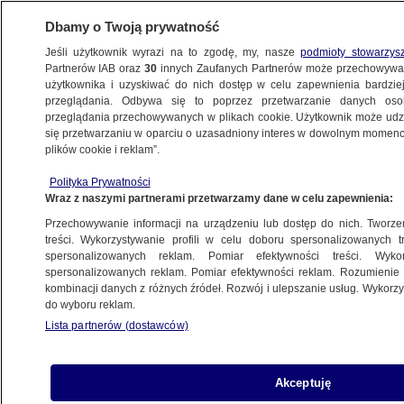
Dbamy o Twoją prywatność
Jeśli użytkownik wyrazi na to zgodę, my, nasze
podmioty stowarzys
Partnerów IAB oraz
30
innych Zaufanych Partnerów może przechowywa
BIZNES
użytkownika i uzyskiwać do nich dostęp w celu zapewnienia bardzi
przeglądania. Odbywa się to poprzez przetwarzanie danych os
przeglądania przechowywanych w plikach cookie. Użytkownik może udzie
PIENIĄDZE
się przetwarzaniu w oparciu o uzasadniony interes w dowolnym momencie
plików cookie i reklam”.
E-papierosy nie dla nieletnich
Polityka Prywatności
i na przystankach. Prezydent podpisał
Wraz z naszymi partnerami przetwarzamy dane w celu zapewnienia:
restrykcyjną ustawę
Przechowywanie informacji na urządzeniu lub dostęp do nich. Tworzeni
treści. Wykorzystywanie profili w celu doboru spersonalizowanych tr
12.08.2016, 11:43
spersonalizowanych reklam. Pomiar efektywności treści. Wyko
spersonalizowanych reklam. Pomiar efektywności reklam. Rozumienie o
kombinacji danych z różnych źródeł. Rozwój i ulepszanie usług. Wykor
Udostępnij
do wyboru reklam.
Lista partnerów (dostawców)
Osoby niepełnoletnie nie będą już mogły kupić
elektronicznych papierosów - przewiduje
nowela ustawy, którą podpisał prezydent
Akceptuję