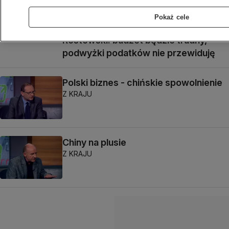
Pokaż cele
Rostowski: budżet będzie trudny,
podwyżki podatków nie przewiduję
Polski biznes - chińskie spowolnienie
Z KRAJU
Chiny na plusie
Z KRAJU