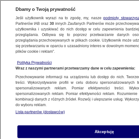
Dbamy o Twoją prywatność
Jeśli użytkownik wyrazi na to zgodę, my, nasze
podmioty stowarzys
Partnerów IAB oraz
30
innych Zaufanych Partnerów może przechowywa
BIZNES
użytkownika i uzyskiwać do nich dostęp w celu zapewnienia bardzi
przeglądania. Odbywa się to poprzez przetwarzanie danych os
przeglądania przechowywanych w plikach cookie. Użytkownik może udzie
NAJNOWSZE
się przetwarzaniu w oparciu o uzasadniony interes w dowolnym momencie
plików cookie i reklam”.
Budowlanka się sypie
Z KRAJU
Polityka Prywatności
Wraz z naszymi partnerami przetwarzamy dane w celu zapewnienia:
Przechowywanie informacji na urządzeniu lub dostęp do nich. Tworzeni
treści. Wykorzystywanie profili w celu doboru spersonalizowanych tr
spersonalizowanych reklam. Pomiar efektywności treści. Wyko
Konsorcjum PGE na atom
spersonalizowanych reklam. Pomiar efektywności reklam. Rozumienie o
Z KRAJU
kombinacji danych z różnych źródeł. Rozwój i ulepszanie usług. Wykor
do wyboru reklam.
Lista partnerów (dostawców)
Ambitne plany Integera
Akceptuję
Z KRAJU