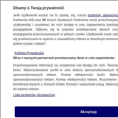
Dbamy o Twoją prywatność
Jeśli użytkownik wyrazi na to zgodę, my, nasze
podmioty stowarzys
Partnerów IAB oraz
30
innych Zaufanych Partnerów może przechowywa
BIZNES
użytkownika i uzyskiwać do nich dostęp w celu zapewnienia bardzi
przeglądania. Odbywa się to poprzez przetwarzanie danych os
przeglądania przechowywanych w plikach cookie. Użytkownik może udzie
NAJNOWSZE
się przetwarzaniu w oparciu o uzasadniony interes w dowolnym momencie
plików cookie i reklam”.
Magia trzech siódemek
Polityka Prywatności
Wraz z naszymi partnerami przetwarzamy dane w celu zapewnienia:
6.07.2007, 17:55
Przechowywanie informacji na urządzeniu lub dostęp do nich. Tworzeni
treści. Wykorzystywanie profili w celu doboru spersonalizowanych tr
Udostępnij
spersonalizowanych reklam. Pomiar efektywności treści. Wyko
spersonalizowanych reklam. Pomiar efektywności reklam. Rozumienie o
kombinacji danych z różnych źródeł. Rozwój i ulepszanie usług. Wykor
do wyboru reklam.
Lista partnerów (dostawców)
Akceptuję