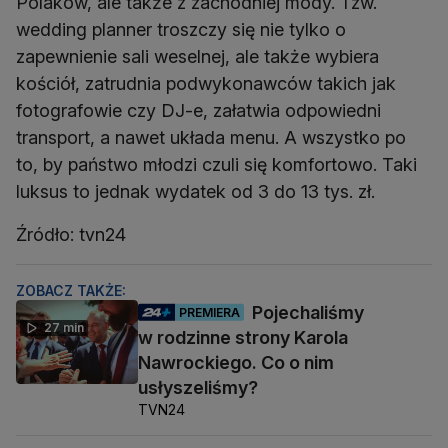
Polaków, ale także z zachodniej mody. Tzw.
wedding planner troszczy się nie tylko o
zapewnienie sali weselnej, ale także wybiera
kościół, zatrudnia podwykonawców takich jak
fotografowie czy DJ-e, załatwia odpowiedni
transport, a nawet układa menu. A wszystko po
to, by państwo młodzi czuli się komfortowo. Taki
luksus to jednak wydatek od 3 do 13 tys. zł.
Źródło: tvn24
ZOBACZ TAKŻE:
Pojechaliśmy
PREMIERA
27 min
w rodzinne strony Karola
Nawrockiego. Co o nim
usłyszeliśmy?
TVN24