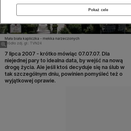
Pokaż cele
Mała biała kapliczka - mekka narzeczonych
Źródło zdj. gł.: TVN24
7 lipca 2007 - krótko mówiąc 07.07.07. Dla
niejednej pary to idealna data, by wejść na nową
drogę życia. Ale jeśli ktoś decyduje się na ślub w
tak szczególnym dniu, powinien pomyśleć też o
wyjątkowej oprawie.