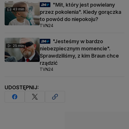
"Mit, który jest powielany
43 min
przez pokolenia". Kiedy gorączka
to powód do niepokoju?
TVN24
"Jesteśmy w bardzo
25 min
niebezpiecznym momencie".
Sprawdziliśmy, z kim Braun chce
rządzić
TVN24
UDOSTĘPNIJ: