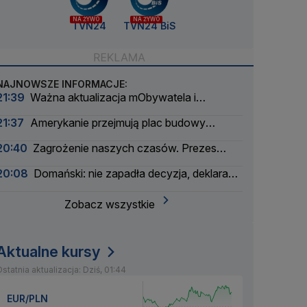
NA ŻYWO
NA ŻYWO
TVN24
TVN24 BiS
NAJNOWSZE INFORMACJE:
21:39
Ważna aktualizacja mObywatela i
problemy. Zgłoszenia użytkowników
21:37
Amerykanie przejmują plac budowy
pierwszej polskiej elektrowni atomowej
20:40
Zagrożenie naszych czasów. Prezes
wielkiego banku apeluje
20:08
Domański: nie zapadła decyzja, deklaracja
nie padła
Zobacz wszystkie
Aktualne kursy
statnia aktualizacja: Dziś, 01:44
EUR/PLN