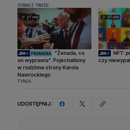
ZOBACZ TAKŻE:
27 min
57 min
"Żenada, co
NFT: p
PREMIERA
on wyprawia". Pojechaliśmy
czy niewypa
w rodzinne strony Karola
Nawrockiego
TVN24
UDOSTĘPNIJ: