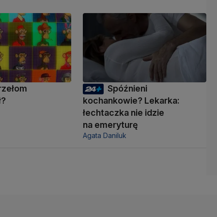
rzełom
Spóźnieni
ł?
kochankowie? Lekarka:
łechtaczka nie idzie
na emeryturę
Agata Daniluk