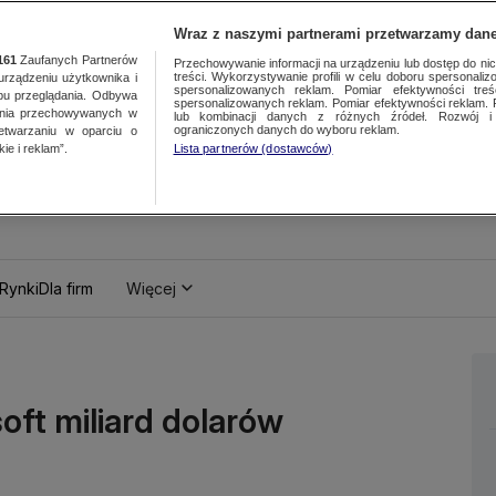
Wraz z naszymi partnerami przetwarzamy dane
161
Zaufanych Partnerów
Przechowywanie informacji na urządzeniu lub dostęp do nich.
treści. Wykorzystywanie profili w celu doboru spersonalizo
ządzeniu użytkownika i
spersonalizowanych reklam. Pomiar efektywności treś
bu przeglądania. Odbywa
spersonalizowanych reklam. Pomiar efektywności reklam. 
ania przechowywanych w
lub kombinacji danych z różnych źródeł. Rozwój i 
ograniczonych danych do wyboru reklam.
zetwarzaniu w oparciu o
ie i reklam”.
Lista partnerów (dostawców)
Rynki
Dla firm
Więcej
oft miliard dolarów