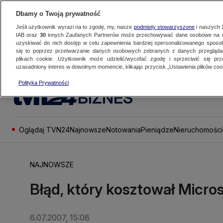
Dbamy o Twoją prywatność
Jeśli użytkownik wyrazi na to zgodę, my, nasze
podmioty stowarzyszone
i naszych
IAB oraz
30
innych Zaufanych Partnerów może przechowywać dane osobowe na ur
uzyskiwać do nich dostęp w celu zapewnienia bardziej spersonalizowanego sposo
się to poprzez przetwarzanie danych osobowych zebranych z danych przegląd
plikach cookie. Użytkownik może udzielić/wycofać zgodę i sprzeciwić się pr
uzasadniony interes w dowolnym momencie, klikając przycisk „Ustawienia plików cook
Polityka Prywatności
BIZNES
Oglądaj TVN24
Najnowsze
Notowania
Pieniądze
Nieruchomości
NAJNOWSZE
Błąd, który kosztował Micros
6.07.2007, 15:08