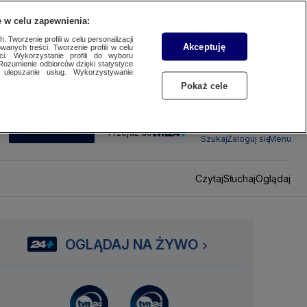
 w celu zapewnienia:
 Tworzenie profili w celu personalizacji
Akceptuję
wanych treści. Tworzenie profili w celu
ci. Wykorzystanie profili do wyboru
Rozumienie odbiorców dzięki statystyce
ulepszanie usług. Wykorzystywanie
Pokaż cele
SUBSKRYBUJ
Przejdź do
Szukaj
Zaloguj się
Menu
Czytaj
Słuchaj
Oglądaj
OGLĄDAJ NA ŻYWO