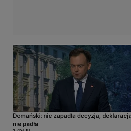
Domański: nie zapadła decyzja, deklaracj
nie padła
Z KRAJU