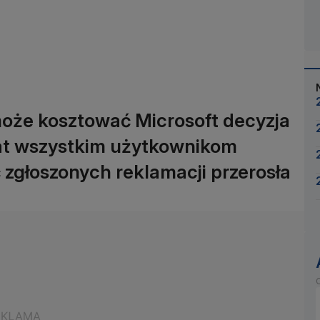
 może kosztować Microsoft decyzja
lat wszystkim użytkownikom
ć zgłoszonych reklamacji przerosła
O