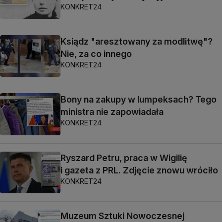
KONKRET24
Ksiądz "aresztowany za modlitwę"?
Nie, za co innego
KONKRET24
Bony na zakupy w lumpeksach? Tego
ministra nie zapowiadała
KONKRET24
Ryszard Petru, praca w Wigilię
i gazeta z PRL. Zdjęcie znowu wróciło
KONKRET24
Muzeum Sztuki Nowoczesnej