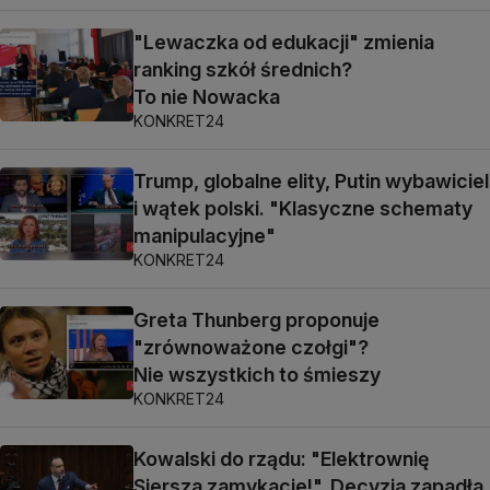
"Lewaczka od edukacji" zmienia
ranking szkół średnich?
To nie Nowacka
KONKRET24
Trump, globalne elity, Putin wybawiciel
i wątek polski. "Klasyczne schematy
manipulacyjne"
KONKRET24
Greta Thunberg proponuje
"zrównoważone czołgi"?
Nie wszystkich to śmieszy
KONKRET24
Kowalski do rządu: "Elektrownię
Siersza zamykacie!". Decyzja zapadła