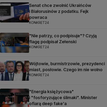
Senat chce zwolnić Ukraińców
i Białorusinów z podatku. Fejk
powraca
KONKRET24
"Nie patrzy, co podpisuje"? Czyją
flagę podpisał Zełenski
KONKRET24
Wójtowie, burmistrzowie, prezydenci
miast, posłowie. Czego im nie wolno
KONKRET24
"Energia księżycowa"
i "fosforyzujące ślimaki". Minister
ofiarą deep fake'a