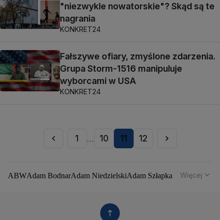
"niezwykle nowatorskie"? Skąd są te
nagrania
KONKRET24
Fałszywe ofiary, zmyślone zdarzenia.
Grupa Storm-1516 manipuluje
wyborcami w USA
KONKRET24
1
10
11
12
...
Więcej
ABW
Adam Bodnar
Adam Niedzielski
Adam Szłapka
Administracja Donalda Trumpa
Agencja Bezpieczeństwa Wewnętrznego
Agrounia
Alaksandr Łukaszenka
Aleksander Kwaśniewski