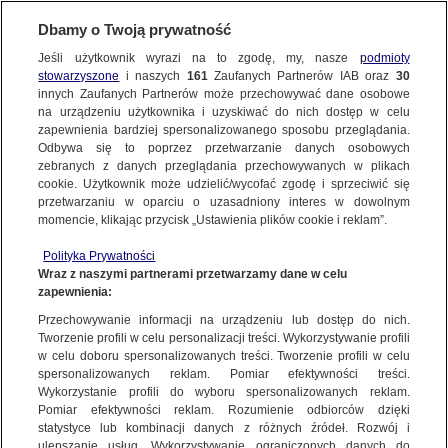
Dbamy o Twoją prywatność
Jeśli użytkownik wyrazi na to zgodę, my, nasze
podmioty
stowarzyszone
i naszych
161
Zaufanych Partnerów IAB oraz
30
SUBSKRYBUJ
innych Zaufanych Partnerów może przechowywać dane osobowe
na urządzeniu użytkownika i uzyskiwać do nich dostęp w celu
zapewnienia bardziej spersonalizowanego sposobu przeglądania.
Odbywa się to poprzez przetwarzanie danych osobowych
POWIĄZANE MATERIAŁY
zebranych z danych przeglądania przechowywanych w plikach
cookie. Użytkownik może udzielić/wycofać zgodę i sprzeciwić się
Joński: prezydent "żadnej ustawy
przetwarzaniu w oparciu o uzasadniony interes w dowolnym
momencie, klikając przycisk „Ustawienia plików cookie i reklam”.
nie podpisał". Podpisał
KONKRET24
Polityka Prywatności
Wraz z naszymi partnerami przetwarzamy dane w celu
zapewnienia:
Berkowicz: WOŚP "sprzęt dzierżawi
Przechowywanie informacji na urządzeniu lub dostęp do nich.
Tworzenie profili w celu personalizacji treści. Wykorzystywanie profili
i zarabia na tym". Nieprawda
w celu doboru spersonalizowanych treści. Tworzenie profili w celu
KONKRET24
spersonalizowanych reklam. Pomiar efektywności treści.
Wykorzystanie profili do wyboru spersonalizowanych reklam.
Pomiar efektywności reklam. Rozumienie odbiorców dzięki
statystyce lub kombinacji danych z różnych źródeł. Rozwój i
"Kot zneutralizował drona
ulepszanie usług. Wykorzystywanie ograniczonych danych do