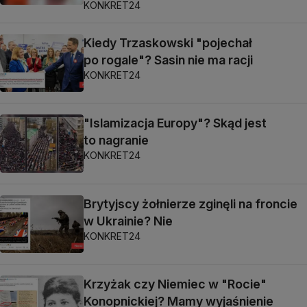
KONKRET24
Kiedy Trzaskowski "pojechał
po rogale"? Sasin nie ma racji
KONKRET24
"Islamizacja Europy"? Skąd jest
to nagranie
KONKRET24
Brytyjscy żołnierze zginęli na froncie
w Ukrainie? Nie
KONKRET24
Krzyżak czy Niemiec w "Rocie"
Konopnickiej? Mamy wyjaśnienie