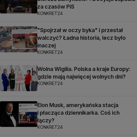
za czasów PiS
KONKRET24
"Spojrzał w oczy byka" i przestał
walczyć? Ładna historia, lecz było
inaczej
KONKRET24
Wolna Wigilia. Polska a kraje Europy:
gdzie mają najwięcej wolnych dni?
KONKRET24
Elon Musk, amerykańska stacja
i płacząca dziennikarka. Coś ich
łączy?
KONKRET24