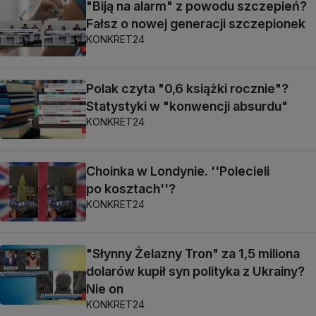
"Biją na alarm" z powodu szczepień?
Fałsz o nowej generacji szczepionek
KONKRET24
Polak czyta "0,6 książki rocznie"?
Statystyki w "konwencji absurdu"
KONKRET24
Choinka w Londynie. ''Polecieli
po kosztach''?
KONKRET24
"Słynny Żelazny Tron" za 1,5 miliona
dolarów kupił syn polityka z Ukrainy?
Nie on
KONKRET24