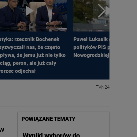
tyka: rzecznik Bochenek
Paweł Łukasik o spotkaniu
zyzwyczaił nas, że często
polityków PiS przy
pływa, że jemu już nie tylko
Nowogrodzkiej
ciąg, peron, ale już cały
orzec odjechał
TVN24
POWIĄZANE TEMATY
ów
Wyniki wyborów do