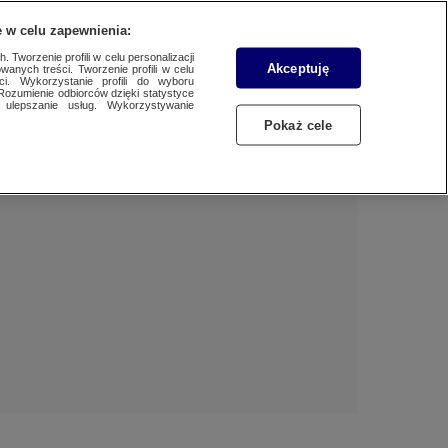
 w celu zapewnienia:
 Tworzenie profili w celu personalizacji
Akceptuję
wanych treści. Tworzenie profili w celu
BIZNES
Dzień dobry!
ci. Wykorzystanie profili do wyboru
Rozumienie odbiorców dzięki statystyce
Jedno konto do wszystkich usług
ulepszanie usług. Wykorzystywanie
WYBORY
Pokaż cele
ZALOGUJ SIĘ
SAMORZĄDOWE 2024
Zarejestruj się
SPORT
KONKRET24
KONTAKT24
TOTERAZ
OPINIE
ATAK ROSJI NA UKRAINĘ
SZKŁO KONTAKTOWE