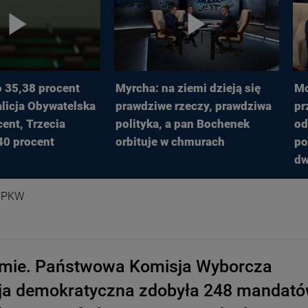
 35,38 procent
Myrcha: na ziemi dzieją się
Mo
licja Obywatelska
prawdziwe rzeczy, prawdziwa
pr
cent, Trzecia
polityka, a pan Bochenek
od
40 procent
orbituje w chmurach
po
dw
h PKW
mie. Państwowa Komisja Wyborcza
ycja demokratyczna zdobyła 248 mandat