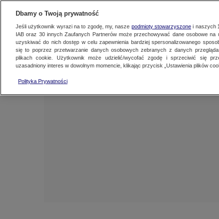
NAJNOWSZE
FAKTY
TVN24 GO
Dbamy o Twoją prywatność
Jeśli użytkownik wyrazi na to zgodę, my, nasze
podmioty stowarzyszone
i naszych
IAB oraz
30
innych Zaufanych Partnerów może przechowywać dane osobowe na ur
uzyskiwać do nich dostęp w celu zapewnienia bardziej spersonalizowanego sposo
się to poprzez przetwarzanie danych osobowych zebranych z danych przegląd
plikach cookie. Użytkownik może udzielić/wycofać zgodę i sprzeciwić się pr
uzasadniony interes w dowolnym momencie, klikając przycisk „Ustawienia plików cook
Polityka Prywatności