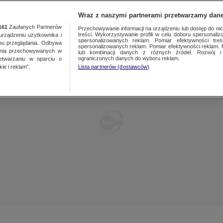
POLSKA
ŚWIAT
WARSZAWA
PREMIUM
METEO
Wraz z naszymi partnerami przetwarzamy dane
161
Zaufanych Partnerów
Przechowywanie informacji na urządzeniu lub dostęp do nich.
treści. Wykorzystywanie profili w celu doboru spersonalizo
ządzeniu użytkownika i
WARSZAWA
spersonalizowanych reklam. Pomiar efektywności treś
LUBLIN
bu przeglądania. Odbywa
spersonalizowanych reklam. Pomiar efektywności reklam. 
ania przechowywanych w
lub kombinacji danych z różnych źródeł. Rozwój i 
ŁÓDŹ
LUBUSKIE
ograniczonych danych do wyboru reklam.
zetwarzaniu w oparciu o
ie i reklam”.
Lista partnerów (dostawców)
KATOWICE
OLSZTYN
KRAKÓW
OPOLE
POZNAŃ
RZESZÓW
WROCŁAW
SZCZECIN
KIELCE
BIAŁYSTOK
KUJAWSKO-
POMORSKIE