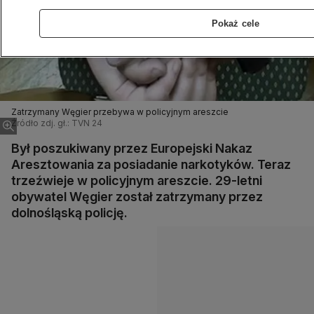
Pokaż cele
Zatrzymany Węgier przebywa w policyjnym areszcie
Źródło zdj. gł.: TVN 24
Był poszukiwany przez Europejski Nakaz
Aresztowania za posiadanie narkotyków. Teraz
trzeźwieje w policyjnym areszcie. 29-letni
obywatel Węgier został zatrzymany przez
dolnośląską policję.