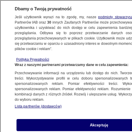
Dbamy o Twoją prywatność
Jeśli użytkownik wyrazi na to zgodę, my, nasze
podmioty stowarzys
Partnerów IAB oraz
30
innych Zaufanych Partnerów może przechowywa
użytkownika i uzyskiwać do nich dostęp w celu zapewnienia bardzi
przeglądania. Odbywa się to poprzez przetwarzanie danych os
przeglądania przechowywanych w plikach cookie. Użytkownik może udzie
WROCŁAW
się przetwarzaniu w oparciu o uzasadniony interes w dowolnym momencie
plików cookie i reklam”.
Zatrzymali poszukiwanego Węgra. Wpadł,
Polityka Prywatności
bo się awanturował
Wraz z naszymi partnerami przetwarzamy dane w celu zapewnienia:
Przechowywanie informacji na urządzeniu lub dostęp do nich. Tworzeni
28.01.2013, 21:43
treści. Wykorzystywanie profili w celu doboru spersonalizowanych tr
spersonalizowanych reklam. Pomiar efektywności treści. Wyko
spersonalizowanych reklam. Pomiar efektywności reklam. Rozumienie o
Udostępnij
kombinacji danych z różnych źródeł. Rozwój i ulepszanie usług. Wykor
do wyboru reklam.
Lista partnerów (dostawców)
Akceptuję