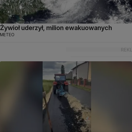
Żywioł uderzył, milion ewakuowanych
METEO