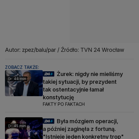
Autor: zpez/balu/par / Źródło: TVN 24 Wrocław
ZOBACZ TAKŻE:
Żurek: nigdy nie mieliśmy
44 min
takiej sytuacji, by prezydent
tak ostentacyjnie łamał
konstytucję
FAKTY PO FAKTACH
Była mózgiem operacji,
45 min
a później zaginęła z fortuną.
"Istnieje jeden konkretny trop"