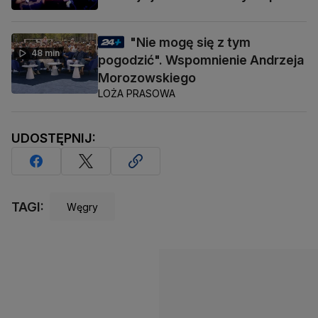
"Nie mogę się z tym
48 min
pogodzić". Wspomnienie Andrzeja
Morozowskiego
LOŻA PRASOWA
UDOSTĘPNIJ:
TAGI:
Węgry