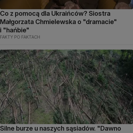
Co z pomocą dla Ukraińców? Siostra
Małgorzata Chmielewska o "dramacie"
i "hańbie"
FAKTY PO FAKTACH
Silne burze u naszych sąsiadów. "Dawno