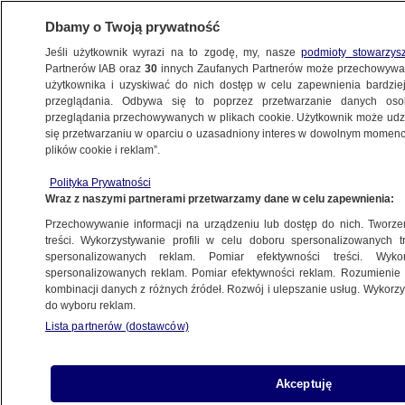
Dbamy o Twoją prywatność
Jeśli użytkownik wyrazi na to zgodę, my, nasze
podmioty stowarzys
Partnerów IAB oraz
30
innych Zaufanych Partnerów może przechowywa
użytkownika i uzyskiwać do nich dostęp w celu zapewnienia bardzi
przeglądania. Odbywa się to poprzez przetwarzanie danych os
przeglądania przechowywanych w plikach cookie. Użytkownik może udzie
WROCŁAW
się przetwarzaniu w oparciu o uzasadniony interes w dowolnym momencie
plików cookie i reklam”.
Wybuch gazu w bloku
Polityka Prywatności
Wraz z naszymi partnerami przetwarzamy dane w celu zapewnienia:
21.05.2012, 10:34
Aktualizacja:
21.05.2012, 12:25
Przechowywanie informacji na urządzeniu lub dostęp do nich. Tworzeni
treści. Wykorzystywanie profili w celu doboru spersonalizowanych tr
Udostępnij
spersonalizowanych reklam. Pomiar efektywności treści. Wyko
spersonalizowanych reklam. Pomiar efektywności reklam. Rozumienie o
kombinacji danych z różnych źródeł. Rozwój i ulepszanie usług. Wykor
do wyboru reklam.
Lista partnerów (dostawców)
Akceptuję