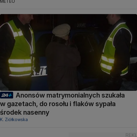
METEO
Anonsów matrymonialnych szukała
w gazetach, do rosołu i flaków sypała
środek nasenny
K. Ziółkowska