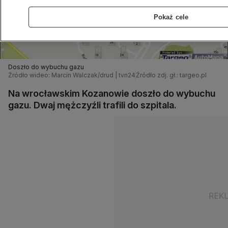
Pokaż cele
Doszło do wybuchu gazu
Źródło wideo: Marcin Walczak/drud | tvn24
Źródło zdj. gł.: targeo.pl
Na wrocławskim Kozanowie doszło do wybuchu
gazu. Dwaj mężczyźli trafili do szpitala.