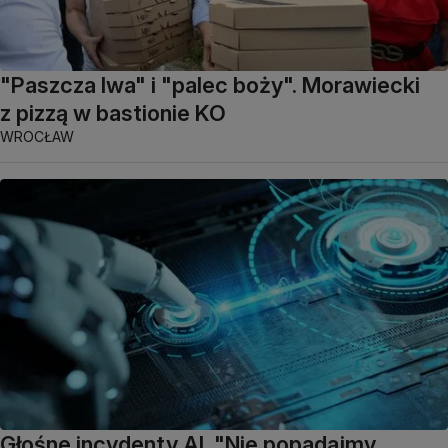
"Paszcza lwa" i "palec boży". Morawiecki
z pizzą w bastionie KO
WROCŁAW
Głośne incydenty AI. "Nie popadajmy