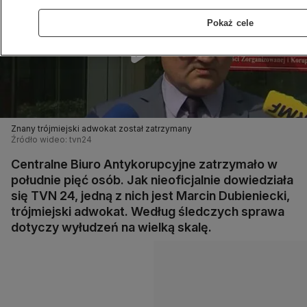
Pokaż cele
Znany trójmiejski adwokat został zatrzymany
Źródło wideo: tvn24
Centralne Biuro Antykorupcyjne zatrzymało w
południe pięć osób. Jak nieoficjalnie dowiedziała
się TVN 24, jedną z nich jest Marcin Dubieniecki,
trójmiejski adwokat. Według śledczych sprawa
dotyczy wyłudzeń na wielką skalę.