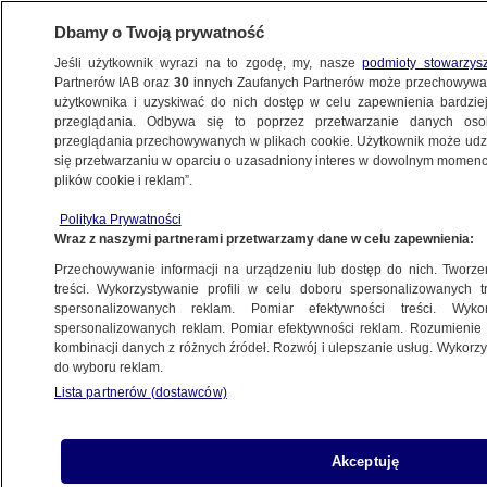
Dbamy o Twoją prywatność
Jeśli użytkownik wyrazi na to zgodę, my, nasze
podmioty stowarzys
Partnerów IAB oraz
30
innych Zaufanych Partnerów może przechowywa
użytkownika i uzyskiwać do nich dostęp w celu zapewnienia bardzi
przeglądania. Odbywa się to poprzez przetwarzanie danych os
przeglądania przechowywanych w plikach cookie. Użytkownik może udzie
TRÓJMIASTO
się przetwarzaniu w oparciu o uzasadniony interes w dowolnym momencie
plików cookie i reklam”.
TVN24 nieoficjalnie: Marcin Dubieniecki
Polityka Prywatności
wśród zatrzymanych przez CBA.
Wraz z naszymi partnerami przetwarzamy dane w celu zapewnienia:
"Wyłudzenie 13 mln złotych"
Przechowywanie informacji na urządzeniu lub dostęp do nich. Tworzeni
treści. Wykorzystywanie profili w celu doboru spersonalizowanych tr
23.08.2015, 14:00
Aktualizacja:
23.08.2015, 15:54
spersonalizowanych reklam. Pomiar efektywności treści. Wyko
spersonalizowanych reklam. Pomiar efektywności reklam. Rozumienie o
kombinacji danych z różnych źródeł. Rozwój i ulepszanie usług. Wykor
Udostępnij
do wyboru reklam.
Lista partnerów (dostawców)
Akceptuję