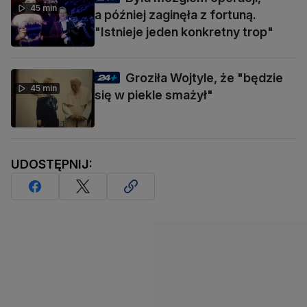
45 min
a później zaginęła z fortuną.
"Istnieje jeden konkretny trop"
Groziła Wojtyle, że "będzie
45 min
się w piekle smażył"
UDOSTĘPNIJ: