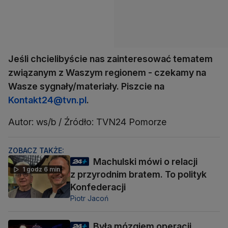
Jeśli chcielibyście nas zainteresować tematem
związanym z Waszym regionem - czekamy na
Wasze sygnały/materiały. Piszcie na
Kontakt24@tvn.pl
.
Autor: ws/b / Źródło: TVN24 Pomorze
ZOBACZ TAKŻE:
Machulski mówi o relacji
1 godz 6 min
z przyrodnim bratem. To polityk
Konfederacji
Piotr Jacoń
Była mózgiem operacji,