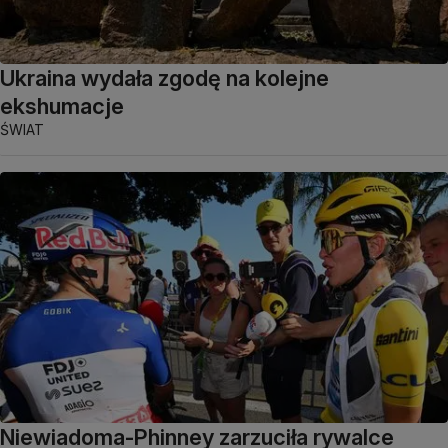
Ukraina wydała zgodę na kolejne
ekshumacje
ŚWIAT
Niewiadoma-Phinney zarzuciła rywalce