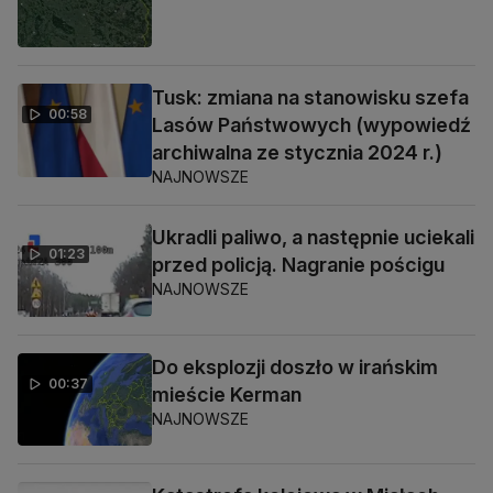
Tusk: zmiana na stanowisku szefa
00:58
Lasów Państwowych (wypowiedź
archiwalna ze stycznia 2024 r.)
NAJNOWSZE
Ukradli paliwo, a następnie uciekali
01:23
przed policją. Nagranie pościgu
NAJNOWSZE
Do eksplozji doszło w irańskim
00:37
mieście Kerman
NAJNOWSZE