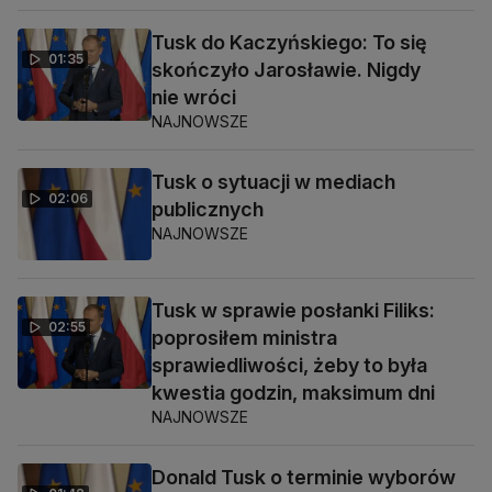
Tusk do Kaczyńskiego: To się
01:35
skończyło Jarosławie. Nigdy
nie wróci
NAJNOWSZE
Tusk o sytuacji w mediach
02:06
publicznych
NAJNOWSZE
Tusk w sprawie posłanki Filiks:
02:55
poprosiłem ministra
sprawiedliwości, żeby to była
kwestia godzin, maksimum dni
NAJNOWSZE
Donald Tusk o terminie wyborów