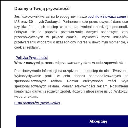
Dbamy o Twoją prywatność
Jeśli użytkownik wyrazi na to zgodę, my, nasze
podmioty stowarzyszone
i
IAB oraz
30
innych Zaufanych Partnerów może przechowywać dane osob
uzyskiwać do nich dostęp w celu zapewnienia bardziej spersonal
Odbywa się to poprzez przetwarzanie danych osobowych zeb
przechowywanych w plikach cookie. Użytkownik może udzielić/w
przetwarzaniu w oparciu o uzasadniony interes w dowolnym momencie, kl
cookie i reklam”.
Polityka Prywatności
Wraz z naszymi partnerami przetwarzamy dane w celu zapewnienia:
Przechowywanie informacji na urządzeniu lub dostęp do nich. Tworzenie pr
Wykorzystywanie profili w celu doboru spersonalizowanych tre
spersonalizowanych reklam. Pomiar efektywności treści. Wyk
spersonalizowanych reklam. Pomiar efektywności reklam. Rozumienie
kombinacji danych z różnych źródeł. Rozwój i ulepszanie usług. Wykorz
wyboru reklam.
Lista partnerów (dostawców)
Cztery osoby ranne w wypadku
Akceptuję
drogowym w Wandowie. Samochód