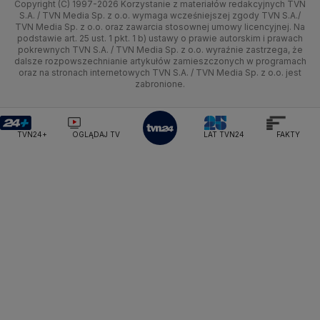
Copyright (C) 1997-2026 Korzystanie z materiałów redakcyjnych TVN
Tematy
Kujawsko-pomorskie
Ze świata
Prognoza
Lekkoatletyka
Zdrowie
Uwaga TVN
Ministerstwo Cyfryzacji
Test zgodności
S.A. / TVN Media Sp. z o.o. wymaga wcześniejszej zgody TVN S.A./
TVN Media Sp. z o.o. oraz zawarcia stosownej umowy licencyjnej. Na
Ministerstwo Edukacji Narodowej
Lublin
podstawie art. 25 ust. 1 pkt. 1 b) ustawy o prawie autorskim i prawach
Tech
Świat
Siatkówka
Tech
HGTV
Oglądaj na TV
Ministerstwo Finansów
pokrewnych TVN S.A. / TVN Media Sp. z o.o. wyraźnie zastrzega, że
dalsze rozpowszechnianie artykułów zamieszczonych w programach
Ministerstwo Klimatu i Środowiska
Lubuskie
Moto
Nauka
F1
Nauka
TVN Turbo
Zrealizuj voucher
oraz na stronach internetowych TVN S.A. / TVN Media Sp. z o.o. jest
Ministerstwo Nauki i Szkolnictwa Wyższego
zabronione.
Olsztyn
Dla seniora
Ciekawostki
Ministerstwo Sprawiedliwości
Rozrywka
TVN Style
Ministerstwo Rodziny, Pracy i Polityki Społecznej
Opole
Turystyka
Podróże
TVN7
Ministerstwo Spraw Zagranicznych
Moskwa
TVN24+
OGLĄDAJ TV
LAT TVN24
FAKTY
Naczelny Sąd Administracyjny
Rzeszów
Smog
TTV
Najwyższa Izba Kontroli
Szczecin
Narodowe Centrum Badań i Rozwoju
Narodowy Bank Polski
Narodowy Fundusz Zdrowia
Białystok
NASA
NATO
Niemcy
Nord Stream 2
Nowa Lewica
Ordo Iuris
Organizacja Narodów Zjednoczonych
Orlen
Parlament Europejski
Partia Demokratyczna USA
Partia Republikańska
Pentagon
Piotr Gliński
PIT
PKB Polski
PKO BP
PKP Cargo
PKP Intercity
PKP PLK