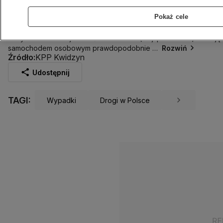
uderzył w drzewo
Pokaż cele
3.01.2024
1 min
Cztery
osoby
został
y
ranne
w
wypadku
drogowym,
do
w ś
rodę
nocy
doszł
o
w
miejscowoś
ci
Wandowo (
woj.
pomorskie).
Kierują
samochodem
osobowym
prawdopodobnie
Rozwiń
Źródło:
KPP Kwidzyn
Udostępnij
TAGI:
Wypadki
Drogi w Polsce