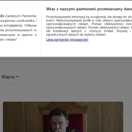
Wraz z naszymi partnerami przetwarzamy dane
161
Zaufanych Partnerów
Przechowywanie informacji na urządzeniu lub dostęp do nich.
treści. Wykorzystywanie profili w celu doboru spersonalizo
ządzeniu użytkownika i
spersonalizowanych reklam. Pomiar efektywności treś
bu przeglądania. Odbywa
spersonalizowanych reklam. Pomiar efektywności reklam. 
ania przechowywanych w
lub kombinacji danych z różnych źródeł. Rozwój i 
ograniczonych danych do wyboru reklam.
zetwarzaniu w oparciu o
ie i reklam”.
Lista partnerów (dostawców)
Więcej