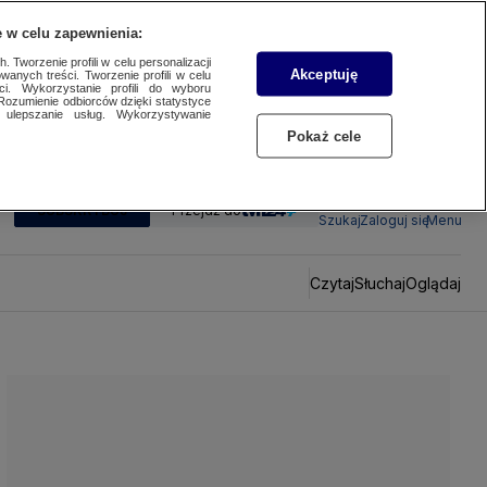
 w celu zapewnienia:
 Tworzenie profili w celu personalizacji
Akceptuję
wanych treści. Tworzenie profili w celu
ci. Wykorzystanie profili do wyboru
Rozumienie odbiorców dzięki statystyce
ulepszanie usług. Wykorzystywanie
Pokaż cele
SUBSKRYBUJ
Przejdź do
Szukaj
Zaloguj się
Menu
Czytaj
Słuchaj
Oglądaj