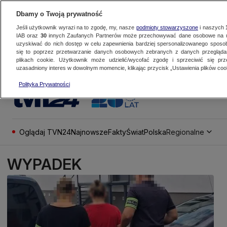
Dbamy o Twoją prywatność
Jeśli użytkownik wyrazi na to zgodę, my, nasze
podmioty stowarzyszone
i naszych
IAB oraz
30
innych Zaufanych Partnerów może przechowywać dane osobowe na ur
uzyskiwać do nich dostęp w celu zapewnienia bardziej spersonalizowanego sposo
się to poprzez przetwarzanie danych osobowych zebranych z danych przegląd
plikach cookie. Użytkownik może udzielić/wycofać zgodę i sprzeciwić się pr
uzasadniony interes w dowolnym momencie, klikając przycisk „Ustawienia plików cook
Polityka Prywatności
Oglądaj TVN24
Najnowsze
Fakty
Świat
Polska
Regionalne
WYPADEK