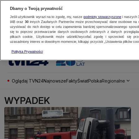
Dbamy o Twoją prywatność
Jeśli użytkownik wyrazi na to zgodę, my, nasze
podmioty stowarzyszone
i naszych
IAB oraz
30
innych Zaufanych Partnerów może przechowywać dane osobowe na ur
uzyskiwać do nich dostęp w celu zapewnienia bardziej spersonalizowanego sposo
się to poprzez przetwarzanie danych osobowych zebranych z danych przegląd
plikach cookie. Użytkownik może udzielić/wycofać zgodę i sprzeciwić się pr
uzasadniony interes w dowolnym momencie, klikając przycisk „Ustawienia plików cook
Polityka Prywatności
Oglądaj TVN24
Najnowsze
Fakty
Świat
Polska
Regionalne
WYPADEK