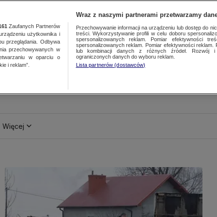
Wraz z naszymi partnerami przetwarzamy dane
161
Zaufanych Partnerów
Przechowywanie informacji na urządzeniu lub dostęp do nich.
treści. Wykorzystywanie profili w celu doboru spersonalizo
ządzeniu użytkownika i
spersonalizowanych reklam. Pomiar efektywności treś
bu przeglądania. Odbywa
spersonalizowanych reklam. Pomiar efektywności reklam. 
ania przechowywanych w
lub kombinacji danych z różnych źródeł. Rozwój i 
ograniczonych danych do wyboru reklam.
zetwarzaniu w oparciu o
ie i reklam”.
Lista partnerów (dostawców)
Więcej