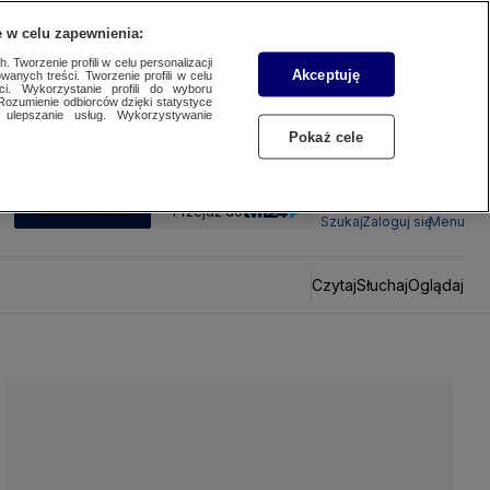
 w celu zapewnienia:
 Tworzenie profili w celu personalizacji
Akceptuję
wanych treści. Tworzenie profili w celu
ci. Wykorzystanie profili do wyboru
Rozumienie odbiorców dzięki statystyce
ulepszanie usług. Wykorzystywanie
Pokaż cele
SUBSKRYBUJ
Przejdź do
Szukaj
Zaloguj się
Menu
Czytaj
Słuchaj
Oglądaj