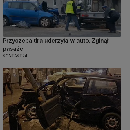
Przyczepa tira uderzyła w auto. Zginął
pasażer
KONTAKT24