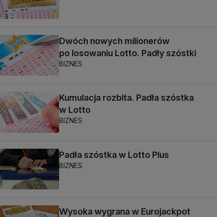
Dwóch nowych milionerów
po losowaniu Lotto. Padły szóstki
BIZNES
Kumulacja rozbita. Padła szóstka
w Lotto
BIZNES
Padła szóstka w Lotto Plus
BIZNES
Wysoka wygrana w Eurojackpot