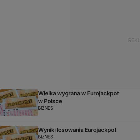
Wielka wygrana w Eurojackpot
w Polsce
BIZNES
Wyniki losowania Eurojackpot
BIZNES