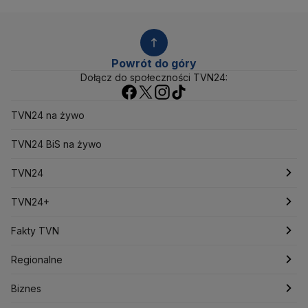
Administracja Donalda Trumpa
Agencja Bezpieczeństwa Wewnętrznego
Agrounia
Alaksandr Łukaszenka
Aleksander Kwaśniewski
Aleksandra Dulkiewicz
Alert RCB
Powrót do góry
Ambasada USA w Polsce
Andrzej Duda
Białoruś
Dołącz do społeczności TVN24:
Bitcoin
Biuro Bezpieczeństwa Narodowego
Bliski Wschód
Bomba atomowa
Borys Budka
TVN24 na żywo
Bruksela
CBŚP
CBA
Ceny paliw
Ceny żywności
Ceny prądu
Ceny mieszkań
Chiny
Choroby zakaźne
TVN24 BiS na żywo
CIA
COVID-19
Cyberbezpieczeństwo
Daniel Obajtek
Dariusz Klimczak
Dariusz Korneluk
TVN24
Dariusz Matecki
Dariusz Wieczorek
Donald Trump
Najnowsze
TVN24+
Donald Tusk
Elon Musk
Eurojackpot
Francja
Jacek Sasin
Jacek Sutryk
Jacek Siewiera
Jan Grabiec
Świat
Programy
Fakty TVN
Jarosław Kaczyński
J.D. Vance
Joe Biden
Justin Trudeau
Kanada
Koalicja Obywatelska
Polska
Filmy dokumentalne
Oglądaj Fakty
Regionalne
Konfederacja
Krajowa Administracja Skarbowa
Biznes
Podcasty
Kryptowaluty
Fakty po Faktach
Krzysztof Bosak
Krzysztof Hetman
Warszawa
Biznes
Lasy Państwowe
Lech Wałęsa
Lewica