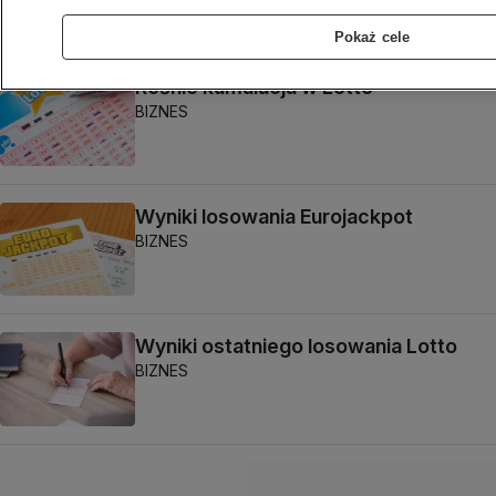
Pokaż cele
Rośnie kumulacja w Lotto
BIZNES
Wyniki losowania Eurojackpot
BIZNES
Wyniki ostatniego losowania Lotto
BIZNES