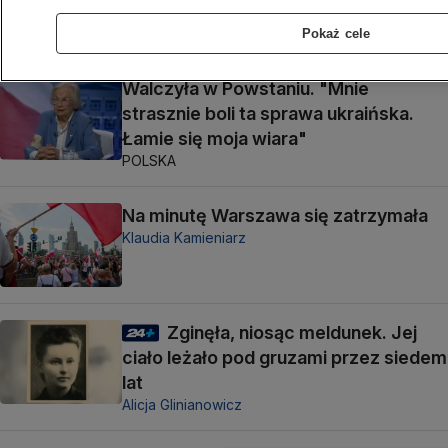
to obojętne"
WARSZAWA
Pokaż cele
Walczyła w Powstaniu. "Mnie
strasznie boli ta sprawa ukraińska.
Łamie się moja wiara"
POLSKA
Na minutę Warszawa się zatrzymała
Klaudia Kamieniarz
Zginęła, niosąc meldunek. Jej
ciało leżało pod gruzami przez siedem
lat
Alicja Glinianowicz