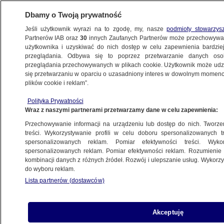
Dbamy o Twoją prywatność
Jeśli użytkownik wyrazi na to zgodę, my, nasze
podmioty stowarzys
Partnerów IAB oraz
30
innych Zaufanych Partnerów może przechowywa
użytkownika i uzyskiwać do nich dostęp w celu zapewnienia bardzi
przeglądania. Odbywa się to poprzez przetwarzanie danych os
przeglądania przechowywanych w plikach cookie. Użytkownik może udzie
HISTORIA WARSZAWY
się przetwarzaniu w oparciu o uzasadniony interes w dowolnym momencie
plików cookie i reklam”.
Remontują katakumby na Cmentarzu
Powązkowskim
Polityka Prywatności
Wraz z naszymi partnerami przetwarzamy dane w celu zapewnienia:
WARSZAWA
Przechowywanie informacji na urządzeniu lub dostęp do nich. Tworzeni
treści. Wykorzystywanie profili w celu doboru spersonalizowanych tr
spersonalizowanych reklam. Pomiar efektywności treści. Wyko
Nie żyje sanitariuszka Powstania
spersonalizowanych reklam. Pomiar efektywności reklam. Rozumienie o
Warszawskiego
kombinacji danych z różnych źródeł. Rozwój i ulepszanie usług. Wykor
WARSZAWA
do wyboru reklam.
Lista partnerów (dostawców)
Internauci bezlitośni. "Albo ktoś
Akceptuję
nie ogarnia historii, albo mu