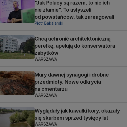
"Jak Polacy są razem, to nic ich
nie złamie". To usłyszeli
od powstańców, tak zareagowali
Piotr Bakalarski
Chcą uchronić architektoniczną
perełkę, apelują do konserwatora
zabytków
WARSZAWA
Mury dawnej synagogi i drobne
przedmioty. Nowe odkrycia
na cmentarzu
WARSZAWA
Wyglądały jak kawałki kory, okazały
się skarbem sprzed tysięcy lat
WARSZAWA