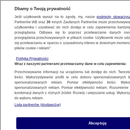
Dbamy o Twoją prywatność
Jeśli użytkownik wyrazi na to zgodę, my, nasze
podmioty stowarzys
Partnerów IAB oraz
30
innych Zaufanych Partnerów może przechowywa
użytkownika i uzyskiwać do nich dostęp w celu zapewnienia bardzi
przeglądania. Odbywa się to poprzez przetwarzanie danych os
przeglądania przechowywanych w plikach cookie. Użytkownik może udzie
DK15
się przetwarzaniu w oparciu o uzasadniony interes w dowolnym momencie
plików cookie i reklam”.
Dwa mandaty i utraty prawa jazdy. 20-
latkę nagrali policjanci
Polityka Prywatności
Wraz z naszymi partnerami przetwarzamy dane w celu zapewnienia:
WROCŁAW
Przechowywanie informacji na urządzeniu lub dostęp do nich. Tworzeni
treści. Wykorzystywanie profili w celu doboru spersonalizowanych tr
spersonalizowanych reklam. Pomiar efektywności treści. Wyko
Błąkały się po drogach krajowych,
spersonalizowanych reklam. Pomiar efektywności reklam. Rozumienie o
mogły wpaść pod auta
kombinacji danych z różnych źródeł. Rozwój i ulepszanie usług. Wykor
KATOWICE
do wyboru reklam.
Lista partnerów (dostawców)
Akceptuję