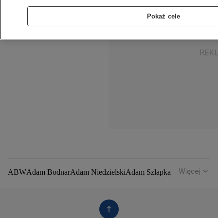
Pokaż cele
Więcej
ABW
Adam Bodnar
Adam Niedzielski
Adam Szłapka
Administracja Donalda Trumpa
Agencja Bezpieczeństwa Wewnętrznego
Agrounia
Alaksandr Łukaszenka
Aleksander Kwaśniewski