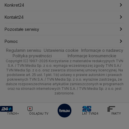
Mark Zuckerberg
Mateusz Morawiecki
Zdrowie
Kraków
Pieniądze
Pogoda długoterminowa
Piłka Nożna
Konkret24
Michał Kamiński
Technologia
Poznań
Nieruchomości
Pogoda na jutro
Ministerstwo Aktywów Państwowych
Tenis
Najnowsze
Kontakt24
Ministerstwo Edukacji i Nauki
Kultura i styl
Trójmiasto
Rynki
Pogoda na weekend
Kolarstwo
Polska
Najnowsze
Pozostałe serwisy
Ministerstwo Infrastruktury
Ministerstwo Kultury
Ministerstwo Obrony Narodowej
Ciekawostki
Wrocław
Dla firm
Najnowsze
Skoki Narciarskie
Świat
Gorące Tematy
TVN
Pomoc
Ministerstwo Rolnictwa
Regulamin serwisu
Quizy
Ustawienia cookie
Informacje o nadawcy
Ministerstwo Rozwoju i Technologii
Kielce
Handel
Polska
Sporty zimowe
Polityka
Wyślij zgłoszenie
Dzień Dobry TVN
Centrum pomocy
Polityka prywatności
Informacje konsumenckie
Ministerstwo Sportu i Turystyki
Copyright (C) 1997-2026 Korzystanie z materiałów redakcyjnych TVN
Tematy
Kujawsko-pomorskie
Ze świata
Prognoza
Lekkoatletyka
Zdrowie
Uwaga TVN
Ministerstwo Cyfryzacji
Test zgodności
S.A. / TVN Media Sp. z o.o. wymaga wcześniejszej zgody TVN S.A./
TVN Media Sp. z o.o. oraz zawarcia stosownej umowy licencyjnej. Na
Ministerstwo Edukacji Narodowej
Lublin
podstawie art. 25 ust. 1 pkt. 1 b) ustawy o prawie autorskim i prawach
Tech
Świat
Siatkówka
Tech
HGTV
Oglądaj na TV
Ministerstwo Finansów
pokrewnych TVN S.A. / TVN Media Sp. z o.o. wyraźnie zastrzega, że
dalsze rozpowszechnianie artykułów zamieszczonych w programach
Ministerstwo Klimatu i Środowiska
Lubuskie
Moto
Nauka
F1
Nauka
TVN Turbo
Zrealizuj voucher
oraz na stronach internetowych TVN S.A. / TVN Media Sp. z o.o. jest
Ministerstwo Nauki i Szkolnictwa Wyższego
zabronione.
Olsztyn
Dla seniora
Ciekawostki
Ministerstwo Sprawiedliwości
Rozrywka
TVN Style
Ministerstwo Rodziny, Pracy i Polityki Społecznej
Opole
Turystyka
Podróże
TVN7
Ministerstwo Spraw Zagranicznych
Moskwa
TVN24+
OGLĄDAJ TV
LAT TVN24
FAKTY
Naczelny Sąd Administracyjny
Rzeszów
Smog
TTV
Najwyższa Izba Kontroli