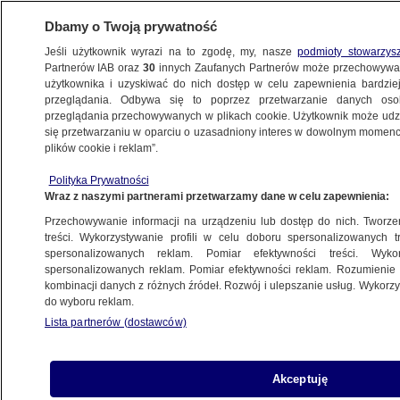
Dbamy o Twoją prywatność
Jeśli użytkownik wyrazi na to zgodę, my, nasze
podmioty stowarzys
Partnerów IAB oraz
30
innych Zaufanych Partnerów może przechowywa
użytkownika i uzyskiwać do nich dostęp w celu zapewnienia bardzi
przeglądania. Odbywa się to poprzez przetwarzanie danych os
przeglądania przechowywanych w plikach cookie. Użytkownik może udzie
ŚWIAT
się przetwarzaniu w oparciu o uzasadniony interes w dowolnym momencie
plików cookie i reklam”.
Zmarła liderka "Kobiet w Bieli"
Polityka Prywatności
Wraz z naszymi partnerami przetwarzamy dane w celu zapewnienia:
15.10.2011, 03:03
Aktualizacja:
15.10.2011, 07:35
Przechowywanie informacji na urządzeniu lub dostęp do nich. Tworzeni
treści. Wykorzystywanie profili w celu doboru spersonalizowanych tr
Udostępnij
spersonalizowanych reklam. Pomiar efektywności treści. Wyko
spersonalizowanych reklam. Pomiar efektywności reklam. Rozumienie o
kombinacji danych z różnych źródeł. Rozwój i ulepszanie usług. Wykor
Laura Pollan, liderka opozycyjnego ugrupowania
do wyboru reklam.
Kobiety w Bieli" zmarła wczoraj w szpitalu w
Lista partnerów (dostawców)
Hawanie w wieku 63 lat. Opozycjonistka od
dłuższego czasu chorowała na cukrzycę, a od
tygodnia była podłączona do respiratora. O
Akceptuję
śmierci Pollan poinformowali jej