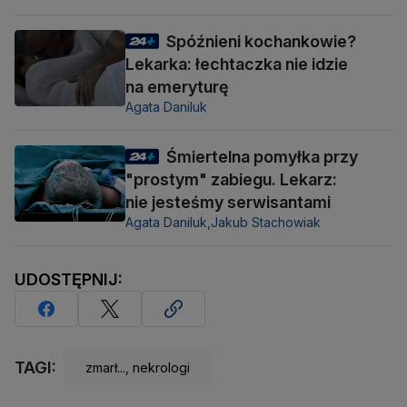
Spóźnieni kochankowie?
Lekarka: łechtaczka nie idzie
na emeryturę
Agata Daniluk
Śmiertelna pomyłka przy
"prostym" zabiegu. Lekarz:
nie jesteśmy serwisantami
Agata Daniluk,
Jakub Stachowiak
UDOSTĘPNIJ:
TAGI:
zmarł..., nekrologi