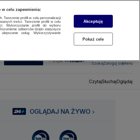
 w celu zapewnienia:
 Tworzenie profili w celu personalizacji
Akceptuję
wanych treści. Tworzenie profili w celu
ci. Wykorzystanie profili do wyboru
Rozumienie odbiorców dzięki statystyce
ulepszanie usług. Wykorzystywanie
Pokaż cele
SUBSKRYBUJ
Przejdź do
Szukaj
Zaloguj się
Menu
Czytaj
Słuchaj
Oglądaj
OGLĄDAJ NA ŻYWO