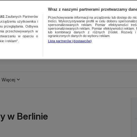
Wraz z naszymi partnerami przetwarzamy dane
161
Zaufanych Partnerów
Przechowywanie informacji na urządzeniu lub dostęp do nich.
treści. Wykorzystywanie profili w celu doboru spersonalizo
ządzeniu użytkownika i
spersonalizowanych reklam. Pomiar efektywności treś
bu przeglądania. Odbywa
spersonalizowanych reklam. Pomiar efektywności reklam. 
ania przechowywanych w
lub kombinacji danych z różnych źródeł. Rozwój i 
ograniczonych danych do wyboru reklam.
zetwarzaniu w oparciu o
ie i reklam”.
Lista partnerów (dostawców)
Więcej
y w Berlinie