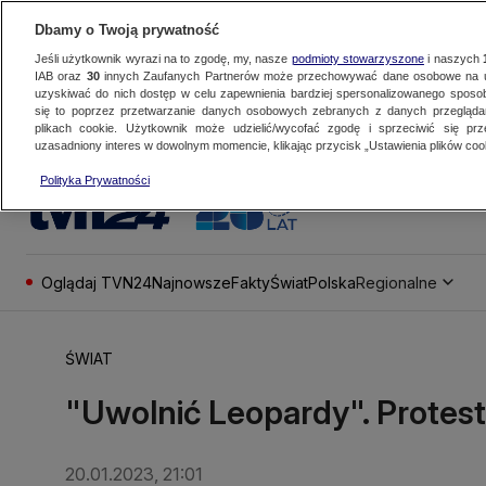
Dbamy o Twoją prywatność
Jeśli użytkownik wyrazi na to zgodę, my, nasze
podmioty stowarzyszone
i naszych
IAB oraz
30
innych Zaufanych Partnerów może przechowywać dane osobowe na ur
uzyskiwać do nich dostęp w celu zapewnienia bardziej spersonalizowanego sposo
się to poprzez przetwarzanie danych osobowych zebranych z danych przegląd
plikach cookie. Użytkownik może udzielić/wycofać zgodę i sprzeciwić się pr
uzasadniony interes w dowolnym momencie, klikając przycisk „Ustawienia plików cook
Polityka Prywatności
Oglądaj TVN24
Najnowsze
Fakty
Świat
Polska
Regionalne
ŚWIAT
"Uwolnić Leopardy". Protest
20.01.2023, 21:01