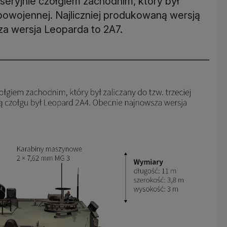
eryjnie czołgiem zachodnim, który był
 powojennej. Najliczniej produkowaną wersją
a wersja Leoparda to 2A7.