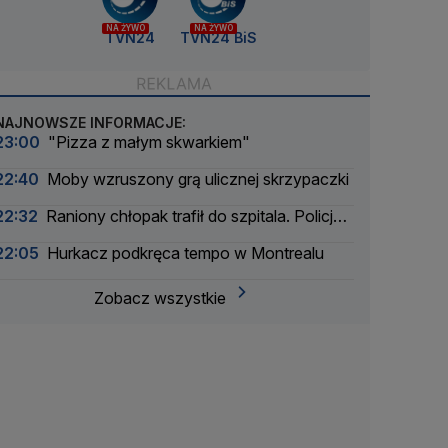
NA ŻYWO
NA ŻYWO
TVN24
TVN24 BiS
NAJNOWSZE INFORMACJE:
23:00
"Pizza z małym skwarkiem"
22:40
Moby wzruszony grą ulicznej skrzypaczki
22:32
Raniony chłopak trafił do szpitala. Policja
zatrzymała dwóch 16-latków
22:05
Hurkacz podkręca tempo w Montrealu
Zobacz wszystkie