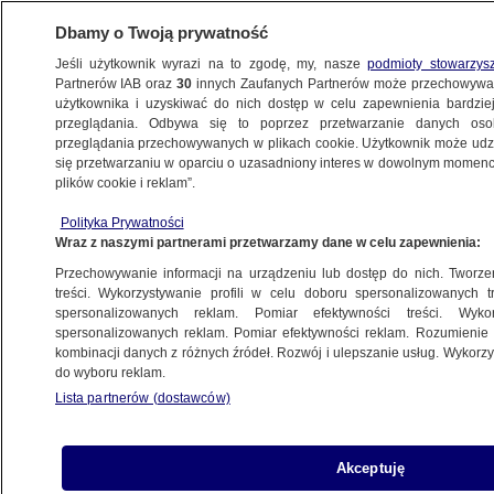
Dbamy o Twoją prywatność
Jeśli użytkownik wyrazi na to zgodę, my, nasze
podmioty stowarzys
Partnerów IAB oraz
30
innych Zaufanych Partnerów może przechowywa
użytkownika i uzyskiwać do nich dostęp w celu zapewnienia bardzi
przeglądania. Odbywa się to poprzez przetwarzanie danych os
przeglądania przechowywanych w plikach cookie. Użytkownik może udzie
ŚWIAT
się przetwarzaniu w oparciu o uzasadniony interes w dowolnym momencie
plików cookie i reklam”.
Władimir Putin spotkał się z Recepem
Polityka Prywatności
Tayyipem Erdoganem w Soczi
Wraz z naszymi partnerami przetwarzamy dane w celu zapewnienia:
Przechowywanie informacji na urządzeniu lub dostęp do nich. Tworzeni
30.09.2021, 09:08
treści. Wykorzystywanie profili w celu doboru spersonalizowanych tr
spersonalizowanych reklam. Pomiar efektywności treści. Wyko
spersonalizowanych reklam. Pomiar efektywności reklam. Rozumienie o
Udostępnij
kombinacji danych z różnych źródeł. Rozwój i ulepszanie usług. Wykor
do wyboru reklam.
Władimir Putin i Recep Tayyip Erdogan spotkali
Lista partnerów (dostawców)
się w środę w Soczi. Głównym tematem rozmów
prezydentów Rosji i Turcji była sytuacja w Syrii, w
której kraje mają odmienne interesy. Rosja jest
Akceptuję
głównym sojusznikiem rządu w Damaszku,