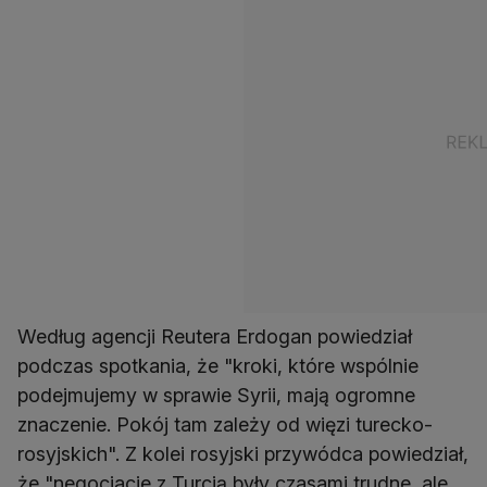
Według agencji Reutera Erdogan powiedział
podczas spotkania, że "kroki, które wspólnie
podejmujemy w sprawie Syrii, mają ogromne
znaczenie. Pokój tam zależy od więzi turecko-
rosyjskich". Z kolei rosyjski przywódca powiedział,
że "negocjacje z Turcją były czasami trudne, ale