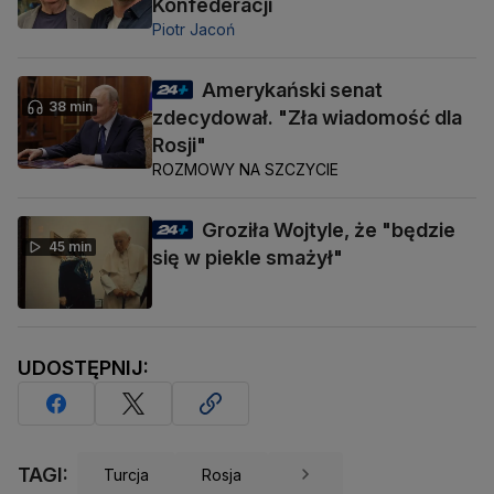
Konfederacji
Piotr Jacoń
Amerykański senat
38 min
zdecydował. "Zła wiadomość dla
Rosji"
ROZMOWY NA SZCZYCIE
Groziła Wojtyle, że "będzie
45 min
się w piekle smażył"
UDOSTĘPNIJ:
TAGI:
Turcja
Rosja