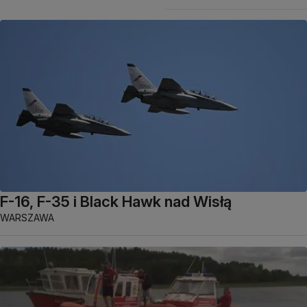
F-16, F-35 i Black Hawk nad Wisłą
WARSZAWA