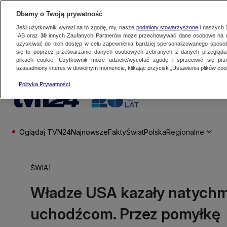
Dbamy o Twoją prywatność
Jeśli użytkownik wyrazi na to zgodę, my, nasze
podmioty stowarzyszone
i naszych
IAB oraz
30
innych Zaufanych Partnerów może przechowywać dane osobowe na ur
uzyskiwać do nich dostęp w celu zapewnienia bardziej spersonalizowanego sposo
się to poprzez przetwarzanie danych osobowych zebranych z danych przegląd
plikach cookie. Użytkownik może udzielić/wycofać zgodę i sprzeciwić się pr
uzasadniony interes w dowolnym momencie, klikając przycisk „Ustawienia plików cook
Polityka Prywatności
Oglądaj TVN24
Najnowsze
Fakty
Świat
Polska
Regionalne
ŚWIAT
Władze USA kazały natychm
uchodźcom. Przez pomyłkę