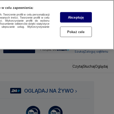
 w celu zapewnienia:
 Tworzenie profili w celu personalizacji
Akceptuję
wanych treści. Tworzenie profili w celu
ci. Wykorzystanie profili do wyboru
Rozumienie odbiorców dzięki statystyce
ulepszanie usług. Wykorzystywanie
Pokaż cele
SUBSKRYBUJ
Przejdź do
Szukaj
Zaloguj się
Menu
Czytaj
Słuchaj
Oglądaj
OGLĄDAJ NA ŻYWO