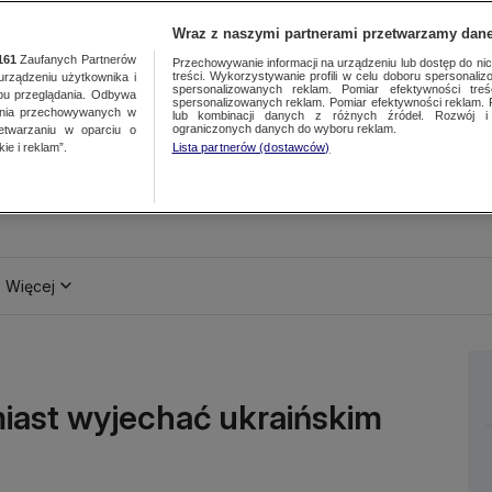
Wraz z naszymi partnerami przetwarzamy dane
161
Zaufanych Partnerów
Przechowywanie informacji na urządzeniu lub dostęp do nich.
treści. Wykorzystywanie profili w celu doboru spersonalizo
ządzeniu użytkownika i
spersonalizowanych reklam. Pomiar efektywności treś
bu przeglądania. Odbywa
spersonalizowanych reklam. Pomiar efektywności reklam. 
ania przechowywanych w
lub kombinacji danych z różnych źródeł. Rozwój i 
ograniczonych danych do wyboru reklam.
zetwarzaniu w oparciu o
ie i reklam”.
Lista partnerów (dostawców)
Więcej
iast wyjechać ukraińskim