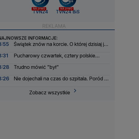
NA ŻYWO
NA ŻYWO
TVN24
TVN24 BiS
NAJNOWSZE INFORMACJE:
8:55
Świątek znów na korcie. O której dzisiaj jej
pojedynek?
8:31
Pucharowy czwartek, cztery polskie
zespoły w akcji. O której dzisiaj mecze?
8:28
Trudno mówić "był"
8:26
Nie dojechali na czas do szpitala. Poród na
parkingu odebrał policjant
Zobacz wszystkie