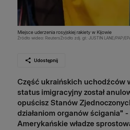
Miejsce uderzenia rosyjskiej rakiety w Kijowie
Źródło wideo: Reuters
Źródło zdj. gł.: JUSTIN LANE/PAP/EP
Udostępnij
Część ukraińskich uchodźców w
status imigracyjny został anulo
opuścisz Stanów Zjednoczonych
działaniom organów ścigania" -
Amerykańskie władze sprostował