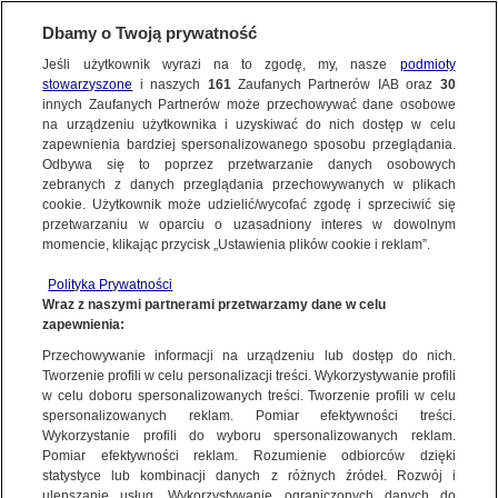
Dbamy o Twoją prywatność
SUBSKRYBUJ
Jeśli użytkownik wyrazi na to zgodę, my, nasze
podmioty
stowarzyszone
i naszych
161
Zaufanych Partnerów IAB oraz
30
ŚWIAT
innych Zaufanych Partnerów może przechowywać dane osobowe
na urządzeniu użytkownika i uzyskiwać do nich dostęp w celu
Ukraińska policja: 146 ciał ekshumowano
zapewnienia bardziej spersonalizowanego sposobu przeglądania.
ze zbiorowego grobu w Łymanie
Odbywa się to poprzez przetwarzanie danych osobowych
zebranych z danych przeglądania przechowywanych w plikach
cookie. Użytkownik może udzielić/wycofać zgodę i sprzeciwić się
21.10.2022, 11:46
przetwarzaniu w oparciu o uzasadniony interes w dowolnym
momencie, klikając przycisk „Ustawienia plików cookie i reklam”.
Udostępnij
Polityka Prywatności
Wraz z naszymi partnerami przetwarzamy dane w celu
Ukraińska policja poinformowała w czwartek o
zapewnienia:
zakończeniu ekshumacji 146 ciał ze zbiorowego
Przechowywanie informacji na urządzeniu lub dostęp do nich.
grobu w Łymanie. Zdecydowana większość to
Tworzenie profili w celu personalizacji treści. Wykorzystywanie profili
w celu doboru spersonalizowanych treści. Tworzenie profili w celu
cywile.
spersonalizowanych reklam. Pomiar efektywności treści.
Wykorzystanie profili do wyboru spersonalizowanych reklam.
Zakończono ekshumację ciał z największego
Pomiar efektywności reklam. Rozumienie odbiorców dzięki
zbiorowego grobu w wyzwolonym spod rosyjskiej
statystyce lub kombinacji danych z różnych źródeł. Rozwój i
ulepszanie usług. Wykorzystywanie ograniczonych danych do