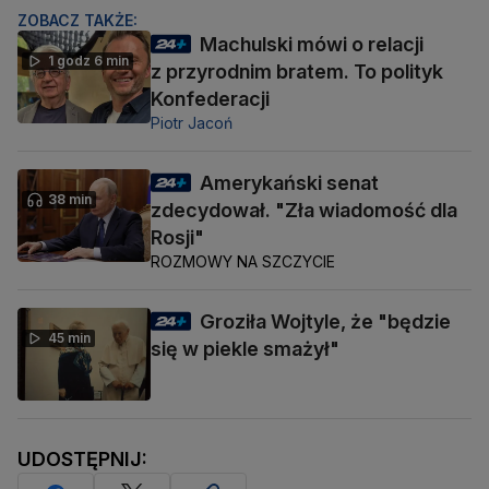
ZOBACZ TAKŻE:
Machulski mówi o relacji
1 godz 6 min
z przyrodnim bratem. To polityk
Konfederacji
Piotr Jacoń
Amerykański senat
38 min
zdecydował. "Zła wiadomość dla
Rosji"
ROZMOWY NA SZCZYCIE
Groziła Wojtyle, że "będzie
45 min
się w piekle smażył"
UDOSTĘPNIJ: