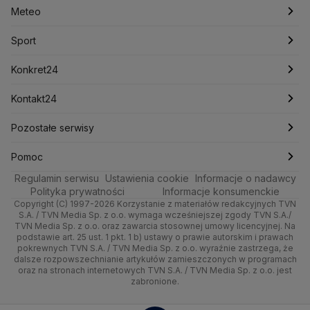
Meteo
Artykuły
Fakty o Świecie
Łódź
Najnowsze
Meteo
Lotnisko Chopina
Lotto
Maciej Wąsik
Marcin Przydacz
Marcin Kierwiński
Marian Banaś
Sport
Newslettery
Ludzie Faktów
Katowice
Notowania
Pogoda godzinowa
Sport
Mariusz Błaszczak
Mariusz Kamiński
Mark Zuckerberg
Mateusz Morawiecki
Zdrowie
Kraków
Pieniądze
Pogoda długoterminowa
Piłka Nożna
Konkret24
Michał Kamiński
Technologia
Poznań
Nieruchomości
Pogoda na jutro
Ministerstwo Aktywów Państwowych
Tenis
Najnowsze
Kontakt24
Ministerstwo Edukacji i Nauki
Kultura i styl
Trójmiasto
Rynki
Pogoda na weekend
Kolarstwo
Polska
Najnowsze
Pozostałe serwisy
Ministerstwo Infrastruktury
Ministerstwo Kultury
Ministerstwo Obrony Narodowej
Ciekawostki
Wrocław
Dla firm
Najnowsze
Skoki Narciarskie
Świat
Gorące Tematy
TVN
Pomoc
Ministerstwo Rolnictwa
Regulamin serwisu
Quizy
Ustawienia cookie
Informacje o nadawcy
Ministerstwo Rozwoju i Technologii
Kielce
Handel
Polska
Sporty zimowe
Polityka
Wyślij zgłoszenie
Dzień Dobry TVN
Centrum pomocy
Polityka prywatności
Informacje konsumenckie
Ministerstwo Sportu i Turystyki
Copyright (C) 1997-2026 Korzystanie z materiałów redakcyjnych TVN
Tematy
Kujawsko-pomorskie
Ze świata
Prognoza
Lekkoatletyka
Zdrowie
Uwaga TVN
Ministerstwo Cyfryzacji
Test zgodności
S.A. / TVN Media Sp. z o.o. wymaga wcześniejszej zgody TVN S.A./
TVN Media Sp. z o.o. oraz zawarcia stosownej umowy licencyjnej. Na
Ministerstwo Edukacji Narodowej
Lublin
podstawie art. 25 ust. 1 pkt. 1 b) ustawy o prawie autorskim i prawach
Tech
Świat
Siatkówka
Tech
HGTV
Oglądaj na TV
Ministerstwo Finansów
pokrewnych TVN S.A. / TVN Media Sp. z o.o. wyraźnie zastrzega, że
dalsze rozpowszechnianie artykułów zamieszczonych w programach
Ministerstwo Klimatu i Środowiska
Lubuskie
Moto
Nauka
F1
Nauka
TVN Turbo
Zrealizuj voucher
oraz na stronach internetowych TVN S.A. / TVN Media Sp. z o.o. jest
Ministerstwo Nauki i Szkolnictwa Wyższego
zabronione.
Olsztyn
Dla seniora
Ciekawostki
Ministerstwo Sprawiedliwości
Rozrywka
TVN Style