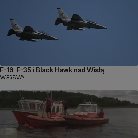
F-16, F-35 i Black Hawk nad Wisłą
WARSZAWA