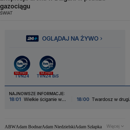
gazociągu
ŚWIAT
OGLĄDAJ NA ŻYWO
NA ŻYWO
NA ŻYWO
TVN24
TVN24 BiS
NAJNOWSZE INFORMACJE:
18:01
Wielkie ściganie w
18:00
Twardosz w drugi
Rydze. Zmarzlik chce
dziesiątce. Norweżka
odpowiedzieć liderowi
rządziła w Courchevel
Więcej
ABW
Adam Bodnar
Adam Niedzielski
Adam Szłapka