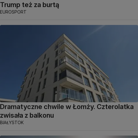
Trump też za burtą
EUROSPORT
Dramatyczne chwile w Łomży. Czterolatka
zwisała z balkonu
BIAŁYSTOK