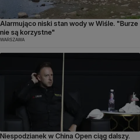
Alarmująco niski stan wody w Wiśle. "Burze
nie są korzystne"
WARSZAWA
Niespodzianek w China Open ciąg dalszy.