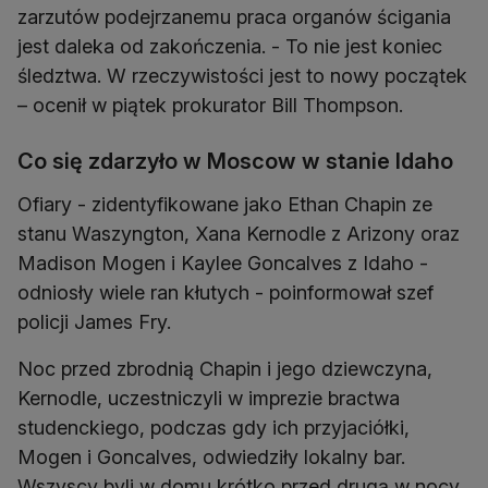
zarzutów podejrzanemu praca organów ścigania
jest daleka od zakończenia. - To nie jest koniec
śledztwa. W rzeczywistości jest to nowy początek
– ocenił w piątek prokurator Bill Thompson.
Co się zdarzyło w Moscow w stanie Idaho
Ofiary - zidentyfikowane jako Ethan Chapin ze
stanu Waszyngton, Xana Kernodle z Arizony oraz
Madison Mogen i Kaylee Goncalves z Idaho -
odniosły wiele ran kłutych - poinformował szef
policji James Fry.
Noc przed zbrodnią Chapin i jego dziewczyna,
Kernodle, uczestniczyli w imprezie bractwa
studenckiego, podczas gdy ich przyjaciółki,
Mogen i Goncalves, odwiedziły lokalny bar.
Wszyscy byli w domu krótko przed drugą w nocy.