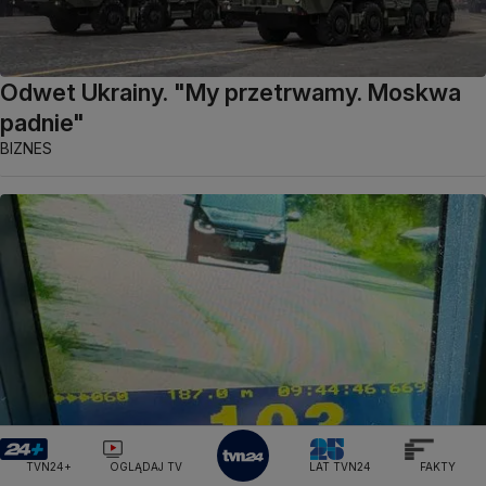
Odwet Ukrainy. "My przetrwamy. Moskwa
padnie"
BIZNES
TVN24+
OGLĄDAJ TV
LAT TVN24
FAKTY
W drodze na egzamin syna prawo jazdy