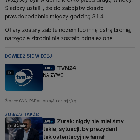
Śledczy ustalili, że do zabójstw doszło
prawdopodobnie między godziną 3 i 4.
Ofiary zostały zabite nożem lub inną ostrą bronią,
narzędzie zbrodni nie zostało odnalezione.
DOWIEDZ SIĘ WIĘCEJ:
TVN24
NA ŻYWO
Źródło: CNN, PAP
Autorka/Autor: mjz/kg
ZOBACZ TAKŻE:
Żurek: nigdy nie mieliśmy
44 min
takiej sytuacji, by prezydent
tak ostentacyjnie łamał