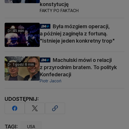
konstytucję
FAKTY PO FAKTACH
Była mózgiem operacji,
45 min
a później zaginęła z fortuną.
"Istnieje jeden konkretny trop"
Machulski mówi o relacji
1 godz 6 min
z przyrodnim bratem. To polityk
Konfederacji
Piotr Jacoń
UDOSTĘPNIJ:
TAGI:
USA