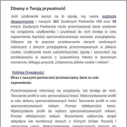
Dbamy o Twoją prywatność
SUBSKRYBUJ
Jeśli użytkownik wyrazi na to zgodę, my, nasze
podmioty
stowarzyszone
i naszych
161
Zaufanych Partnerów IAB oraz
30
ŚWIAT
innych Zaufanych Partnerów może przechowywać dane osobowe
na urządzeniu użytkownika i uzyskiwać do nich dostęp w celu
Był nieuchwytny przez półtora miesiąca.
zapewnienia bardziej spersonalizowanego sposobu przeglądania.
Podejrzany o makabryczne morderstwa
Odbywa się to poprzez przetwarzanie danych osobowych
zebranych z danych przeglądania przechowywanych w plikach
"trochę zszokowany"
cookie. Użytkownik może udzielić/wycofać zgodę i sprzeciwić się
przetwarzaniu w oparciu o uzasadniony interes w dowolnym
1.01.2023, 20:23
momencie, klikając przycisk „Ustawienia plików cookie i reklam”.
Polityka Prywatności
Udostępnij
Wraz z naszymi partnerami przetwarzamy dane w celu
zapewnienia:
28-letni Bryan Christopher Kohberger jest
Przechowywanie informacji na urządzeniu lub dostęp do nich.
Tworzenie profili w celu personalizacji treści. Wykorzystywanie profili
podejrzany o zabójstwo czworga studentów z
w celu doboru spersonalizowanych treści. Tworzenie profili w celu
Idaho oraz włamanie. Mężczyzna był
spersonalizowanych reklam. Pomiar efektywności treści.
doktorantem kryminologii Washington State
Wykorzystanie profili do wyboru spersonalizowanych reklam.
University. CNN, powołując się na źródła w
Pomiar efektywności reklam. Rozumienie odbiorców dzięki
statystyce lub kombinacji danych z różnych źródeł. Rozwój i
organach ścigania, przekazuje, że śledczy
ulepszanie usług. Wykorzystywanie ograniczonych danych do