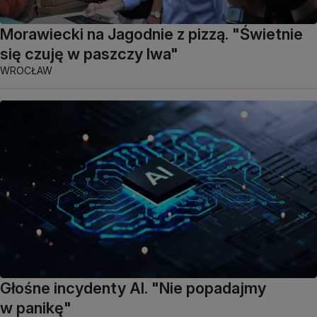
Morawiecki na Jagodnie z pizzą. "Świetnie
się czuję w paszczy lwa"
WROCŁAW
Głośne incydenty AI. "Nie popadajmy
w panikę"