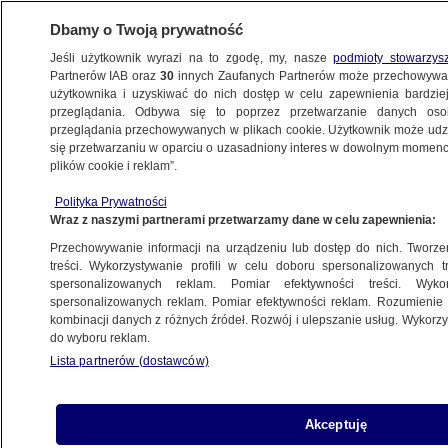
Dbamy o Twoją prywatność
Jeśli użytkownik wyrazi na to zgodę, my, nasze
podmioty stowarzys
Partnerów IAB oraz
30
innych Zaufanych Partnerów może przechowywa
użytkownika i uzyskiwać do nich dostęp w celu zapewnienia bardzi
przeglądania. Odbywa się to poprzez przetwarzanie danych os
przeglądania przechowywanych w plikach cookie. Użytkownik może udzie
ŚWIAT
się przetwarzaniu w oparciu o uzasadniony interes w dowolnym momencie
plików cookie i reklam”.
Groźny pożar w Londynie. Strażacy całą
Polityka Prywatności
noc walczyli z ogniem
Wraz z naszymi partnerami przetwarzamy dane w celu zapewnienia:
Przechowywanie informacji na urządzeniu lub dostęp do nich. Tworzeni
10.07.2017, 07:40
treści. Wykorzystywanie profili w celu doboru spersonalizowanych tr
spersonalizowanych reklam. Pomiar efektywności treści. Wyko
spersonalizowanych reklam. Pomiar efektywności reklam. Rozumienie o
Udostępnij
kombinacji danych z różnych źródeł. Rozwój i ulepszanie usług. Wykor
do wyboru reklam.
Ogień najpierw pojawił się w sklepie muzycznym
Lista partnerów (dostawców)
i stąd rozprzestrzenił się na dwa piętra i dach.
Strażacy przez całą noc z niedzieli na
poniedziałek walczyli z groźnym pożarem
Akceptuję
jednego z budynków popularnego londyńskiego