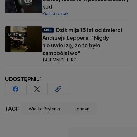
kod
Piotr Szostak
Dziś mija 15 lat od śmierci
57 min
Andrzeja Leppera. "Nigdy
nie uwierzę, że to było
samobójstwo"
TAJEMNICE III RP
UDOSTĘPNIJ:
TAGI:
Wielka Brytania
Londyn