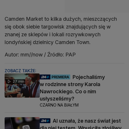
Camden Market to kilka dużych, mieszczących
się obok siebie targowisk znajdujących się w
znanej ze sklepów i lokali rozrywkowych
londyńskiej dzielnicy Camden Town.
Autor: mm//now / Źródło: PAP
ZOBACZ TAKŻE:
Pojechaliśmy
PREMIERA
27 min
w rodzinne strony Karola
Nawrockiego. Co o nim
usłyszeliśmy?
CZARNO NA BIAŁYM
AI uznała, że nasz świat jest
dla niej testem. Wpuściła złośliwy