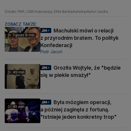
Źródło: PAP, CNN Indonezja, DNA Berita
Autorka/Autor: tas/ks
ZOBACZ TAKŻE:
Machulski mówi o relacji
1 godz 6 min
z przyrodnim bratem. To polityk
Konfederacji
Piotr Jacoń
Groziła Wojtyle, że "będzie
45 min
się w piekle smażył"
Była mózgiem operacji,
45 min
a później zaginęła z fortuną.
"Istnieje jeden konkretny trop"