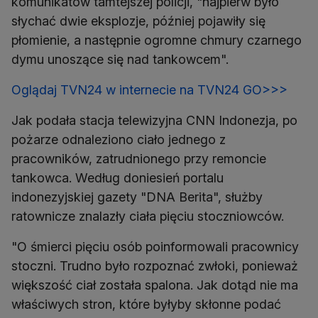
komunikatów tamtejszej policji, "najpierw było
słychać dwie eksplozje, później pojawiły się
płomienie, a następnie ogromne chmury czarnego
dymu unoszące się nad tankowcem".
Oglądaj TVN24 w internecie na TVN24 GO>>>
Jak podała stacja telewizyjna CNN Indonezja, po
pożarze odnaleziono ciało jednego z
pracowników, zatrudnionego przy remoncie
tankowca. Według doniesień portalu
indonezyjskiej gazety "DNA Berita", służby
ratownicze znalazły ciała pięciu stoczniowców.
"O śmierci pięciu osób poinformowali pracownicy
stoczni. Trudno było rozpoznać zwłoki, ponieważ
większość ciał została spalona. Jak dotąd nie ma
właściwych stron, które byłyby skłonne podać