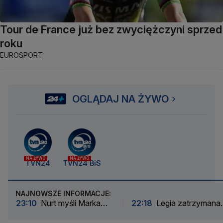
Tour de France już bez zwyciężczyni sprzed
roku
EUROSPORT
OGLĄDAJ NA ŻYWO
NA ŻYWO
NA ŻYWO
TVN24
TVN24 BiS
NAJNOWSZE INFORMACJE:
23:10
Nurt myśli Marka
22:18
Legia zatrzymana.
Suskiego
Pierwsze punkty uciekły
Kielcach