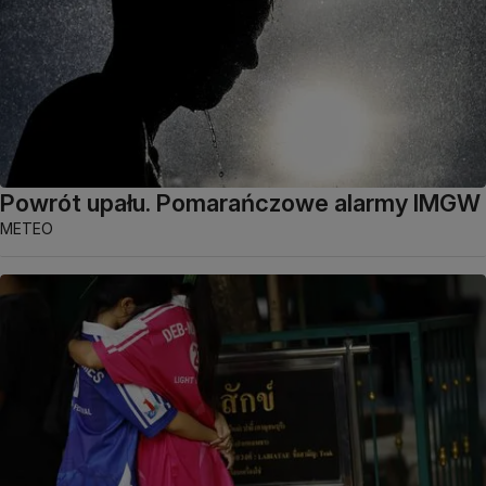
Powrót upału. Pomarańczowe alarmy IMGW
METEO