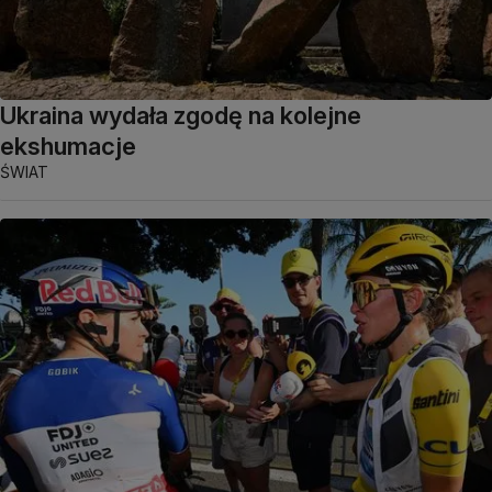
Ukraina wydała zgodę na kolejne
ekshumacje
ŚWIAT