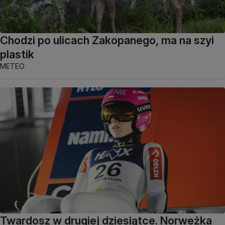
Chodzi po ulicach Zakopanego, ma na szyi
plastik
METEO
Twardosz w drugiej dziesiątce. Norweżka