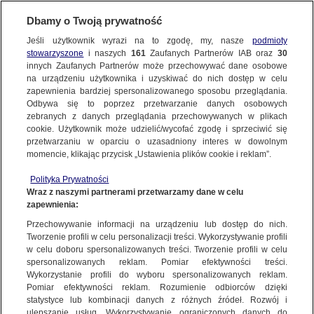
Dbamy o Twoją prywatność
SUBSKRYBUJ
Jeśli użytkownik wyrazi na to zgodę, my, nasze
podmioty
stowarzyszone
i naszych
161
Zaufanych Partnerów IAB oraz
30
ŚWIAT
innych Zaufanych Partnerów może przechowywać dane osobowe
na urządzeniu użytkownika i uzyskiwać do nich dostęp w celu
Pożar tankowca w indonezyjskiej stoczni.
zapewnienia bardziej spersonalizowanego sposobu przeglądania.
Są doniesienia o ofiarach
Odbywa się to poprzez przetwarzanie danych osobowych
zebranych z danych przeglądania przechowywanych w plikach
cookie. Użytkownik może udzielić/wycofać zgodę i sprzeciwić się
12.05.2020, 10:00
przetwarzaniu w oparciu o uzasadniony interes w dowolnym
momencie, klikając przycisk „Ustawienia plików cookie i reklam”.
Udostępnij
Polityka Prywatności
Wraz z naszymi partnerami przetwarzamy dane w celu
zapewnienia:
Przechowywanie informacji na urządzeniu lub dostęp do nich.
Tworzenie profili w celu personalizacji treści. Wykorzystywanie profili
w celu doboru spersonalizowanych treści. Tworzenie profili w celu
spersonalizowanych reklam. Pomiar efektywności treści.
Wykorzystanie profili do wyboru spersonalizowanych reklam.
Pomiar efektywności reklam. Rozumienie odbiorców dzięki
statystyce lub kombinacji danych z różnych źródeł. Rozwój i
ulepszanie usług. Wykorzystywanie ograniczonych danych do