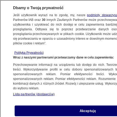
Dbamy o Twoją prywatność
Jeśli użytkownik wyrazi na to zgodę, my, nasze
podmioty stowarzys
Partnerów IAB oraz
30
innych Zaufanych Partnerów może przechowywa
użytkownika i uzyskiwać do nich dostęp w celu zapewnienia bardzi
przeglądania. Odbywa się to poprzez przetwarzanie danych os
przeglądania przechowywanych w plikach cookie. Użytkownik może udzie
ŚWIAT
się przetwarzaniu w oparciu o uzasadniony interes w dowolnym momencie
plików cookie i reklam”.
Doniesienia o eksplozji w londyńskim
Polityka Prywatności
metrze
Wraz z naszymi partnerami przetwarzamy dane w celu zapewnienia:
Przechowywanie informacji na urządzeniu lub dostęp do nich. Tworzeni
19.06.2018, 22:08
treści. Wykorzystywanie profili w celu doboru spersonalizowanych tr
spersonalizowanych reklam. Pomiar efektywności treści. Wyko
spersonalizowanych reklam. Pomiar efektywności reklam. Rozumienie o
Udostępnij
kombinacji danych z różnych źródeł. Rozwój i ulepszanie usług. Wykor
do wyboru reklam.
Lista partnerów (dostawców)
Akceptuję