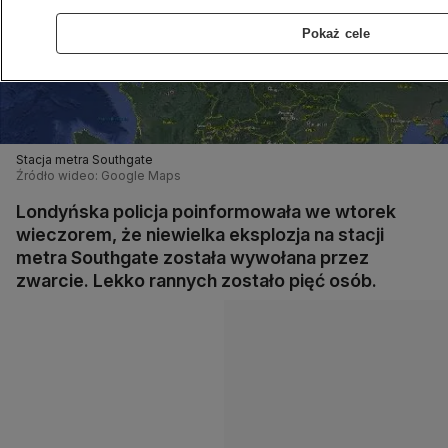
Pokaż cele
Stacja metra Southgate
Źródło wideo: Google Maps
Londyńska policja poinformowała we wtorek
wieczorem, że niewielka eksplozja na stacji
metra Southgate została wywołana przez
zwarcie. Lekko rannych zostało pięć osób.