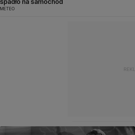
spadło na samochód
METEO