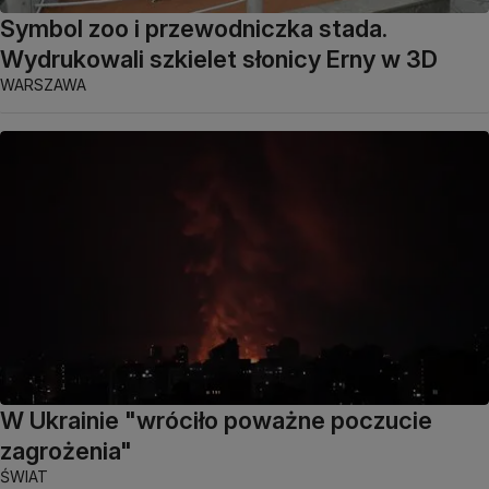
Symbol zoo i przewodniczka stada.
Wydrukowali szkielet słonicy Erny w 3D
WARSZAWA
W Ukrainie "wróciło poważne poczucie
zagrożenia"
ŚWIAT