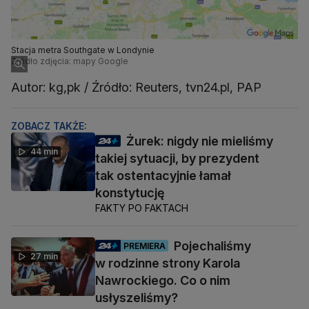
Stacja metra Southgate w Londynie
Źródło zdjęcia: mapy Google
Autor: kg,pk / Źródło: Reuters, tvn24.pl, PAP
ZOBACZ TAKŻE:
Żurek: nigdy nie mieliśmy
44 min
takiej sytuacji, by prezydent
tak ostentacyjnie łamał
konstytucję
FAKTY PO FAKTACH
Pojechaliśmy
PREMIERA
27 min
w rodzinne strony Karola
Nawrockiego. Co o nim
usłyszeliśmy?