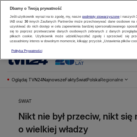
Dbamy o Twoją prywatność
Jeśli użytkownik wyrazi na to zgodę, my, nasze
podmioty stowarzyszone
i naszych
IAB oraz
30
innych Zaufanych Partnerów może przechowywać dane osobowe na ur
uzyskiwać do nich dostęp w celu zapewnienia bardziej spersonalizowanego sposo
się to poprzez przetwarzanie danych osobowych zebranych z danych przegląd
plikach cookie. Użytkownik może udzielić/wycofać zgodę i sprzeciwić się pr
uzasadniony interes w dowolnym momencie, klikając przycisk „Ustawienia plików cook
Polityka Prywatności
Oglądaj TVN24
Najnowsze
Fakty
Świat
Polska
Regionalne
ŚWIAT
Nikt nie był przeciw, nikt si
o wielkiej władzy