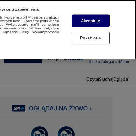
 w celu zapewnienia:
 Tworzenie profili w celu personalizacji
Akceptuję
wanych treści. Tworzenie profili w celu
ci. Wykorzystanie profili do wyboru
Rozumienie odbiorców dzięki statystyce
ulepszanie usług. Wykorzystywanie
Pokaż cele
SUBSKRYBUJ
Przejdź do
Szukaj
Zaloguj się
Menu
Czytaj
Słuchaj
Oglądaj
OGLĄDAJ NA ŻYWO