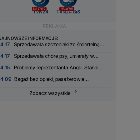
NA ŻYWO
NA ŻYWO
TVN24
TVN24 BiS
NAJNOWSZE INFORMACJE:
14:17
Sprzedawała szczeniaki ze śmiertelną
chorobą. Stanie przed sądem
14:17
Sprzedawała chore psy, umierały w
nowych domach. 52-latka stanie przed sądem
14:15
Problemy reprezentanta Anglii. Stanie
przed sądem
14:09
Bagaż bez opieki, pasażerowie
ewakuowani
Zobacz wszystkie