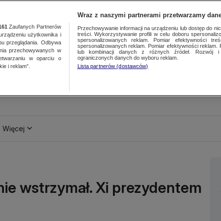
Wraz z naszymi partnerami przetwarzamy dane
161
Zaufanych Partnerów
Przechowywanie informacji na urządzeniu lub dostęp do nich.
treści. Wykorzystywanie profili w celu doboru spersonalizo
ządzeniu użytkownika i
spersonalizowanych reklam. Pomiar efektywności treś
bu przeglądania. Odbywa
spersonalizowanych reklam. Pomiar efektywności reklam. 
ania przechowywanych w
lub kombinacji danych z różnych źródeł. Rozwój i 
ograniczonych danych do wyboru reklam.
zetwarzaniu w oparciu o
ie i reklam”.
Lista partnerów (dostawców)
Więcej
ę nie wstrzymał. Xi prezydentem