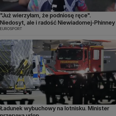
"Już wierzyłam, że podniosę ręce".
Niedosyt, ale i radość Niewiadomej-Phinney
EUROSPORT
Ładunek wybuchowy na lotnisku. Minister
przerywa urlop