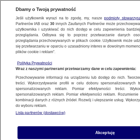
Dbamy o Twoją prywatność
Jeśli użytkownik wyrazi na to zgodę, my, nasze
podmioty stowarzys
Partnerów IAB oraz
30
innych Zaufanych Partnerów może przechowywa
użytkownika i uzyskiwać do nich dostęp w celu zapewnienia bardzi
przeglądania. Odbywa się to poprzez przetwarzanie danych os
przeglądania przechowywanych w plikach cookie. Użytkownik może udzie
się przetwarzaniu w oparciu o uzasadniony interes w dowolnym momencie
ŚWIAT
plików cookie i reklam”.
Białoruś jak "słoneczna Italia". Soft
propaganda o kraju Łukaszenki
Polityka Prywatności
Wraz z naszymi partnerami przetwarzamy dane w celu zapewnienia:
Przechowywanie informacji na urządzeniu lub dostęp do nich. Tworzeni
Gabriela Sieczkowska
treści. Wykorzystywanie profili w celu doboru spersonalizowanych tr
30.07.2025, 17:39
spersonalizowanych reklam. Pomiar efektywności treści. Wyko
spersonalizowanych reklam. Pomiar efektywności reklam. Rozumienie o
kombinacji danych z różnych źródeł. Rozwój i ulepszanie usług. Wykor
Posłuchaj artykułu
do wyboru reklam.
Czyta lektor AI
Lista partnerów (dostawców)
Akceptuję