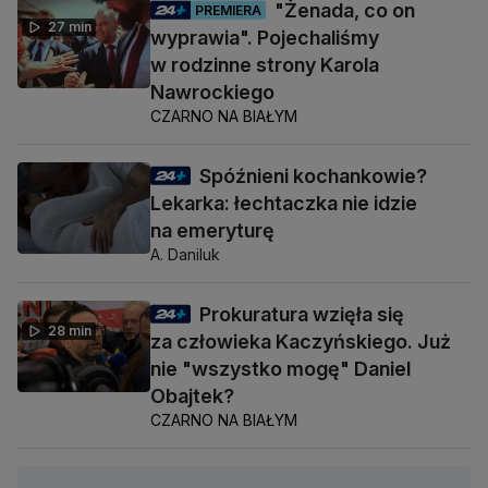
"Żenada, co on
PREMIERA
27 min
wyprawia". Pojechaliśmy
w rodzinne strony Karola
Nawrockiego
CZARNO NA BIAŁYM
Spóźnieni kochankowie?
Lekarka: łechtaczka nie idzie
na emeryturę
A. Daniluk
Prokuratura wzięła się
28 min
za człowieka Kaczyńskiego. Już
nie "wszystko mogę" Daniel
Obajtek?
CZARNO NA BIAŁYM