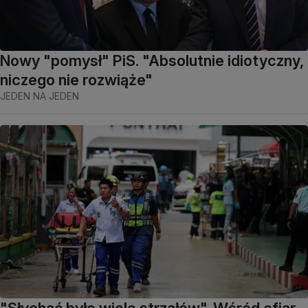
Nowy "pomysł" PiS. "Absolutnie idiotyczny,
niczego nie rozwiąże"
JEDEN NA JEDEN
"Słychać było wiele strzałów". Wśród ofiar