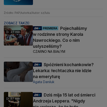
Źródło: PAP
Autorka/Autor: sz/lulu
ZOBACZ TAKŻE:
Pojechaliśmy
PREMIERA
27 min
w rodzinne strony Karola
Nawrockiego. Co o nim
usłyszeliśmy?
CZARNO NA BIAŁYM
Spóźnieni kochankowie?
Lekarka: łechtaczka nie idzie
na emeryturę
Agata Daniluk
Dziś mija 15 lat od śmierci
57 min
Andrzeja Leppera. "Nigdy
nie uwierzę, że to było