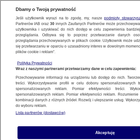
Dbamy o Twoją prywatność
Jeśli użytkownik wyrazi na to zgodę, my, nasze
podmioty stowarzys
Partnerów IAB oraz
30
innych Zaufanych Partnerów może przechowywa
użytkownika i uzyskiwać do nich dostęp w celu zapewnienia bardzi
przeglądania. Odbywa się to poprzez przetwarzanie danych os
przeglądania przechowywanych w plikach cookie. Użytkownik może udzie
ŚWIAT
się przetwarzaniu w oparciu o uzasadniony interes w dowolnym momencie
plików cookie i reklam”.
Zatrzymali kolejnego kościelnego
Polityka Prywatności
hierarchę. "Nie będę się ukrywał"
Wraz z naszymi partnerami przetwarzamy dane w celu zapewnienia:
Przechowywanie informacji na urządzeniu lub dostęp do nich. Tworzeni
28.06.2025, 08:20
treści. Wykorzystywanie profili w celu doboru spersonalizowanych tr
spersonalizowanych reklam. Pomiar efektywności treści. Wyko
Posłuchaj artykułu
spersonalizowanych reklam. Pomiar efektywności reklam. Rozumienie o
Czyta lektor AI
kombinacji danych z różnych źródeł. Rozwój i ulepszanie usług. Wykor
do wyboru reklam.
Lista partnerów (dostawców)
Akceptuję