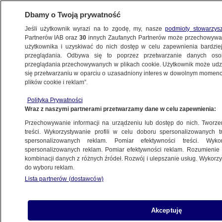
Dbamy o Twoją prywatność
Jeśli użytkownik wyrazi na to zgodę, my, nasze
podmioty stowarzys
Partnerów IAB oraz
30
innych Zaufanych Partnerów może przechowywa
użytkownika i uzyskiwać do nich dostęp w celu zapewnienia bardzi
przeglądania. Odbywa się to poprzez przetwarzanie danych os
przeglądania przechowywanych w plikach cookie. Użytkownik może udzie
PROGRAMY
się przetwarzaniu w oparciu o uzasadniony interes w dowolnym momencie
plików cookie i reklam”.
Loża prasowa 17.06.2018
Polityka Prywatności
Wraz z naszymi partnerami przetwarzamy dane w celu zapewnienia:
18.06.2018, 14:39
Przechowywanie informacji na urządzeniu lub dostęp do nich. Tworzeni
treści. Wykorzystywanie profili w celu doboru spersonalizowanych tr
Udostępnij
spersonalizowanych reklam. Pomiar efektywności treści. Wyko
spersonalizowanych reklam. Pomiar efektywności reklam. Rozumienie o
kombinacji danych z różnych źródeł. Rozwój i ulepszanie usług. Wykor
do wyboru reklam.
Lista partnerów (dostawców)
Akceptuję