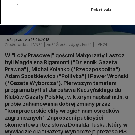
Pokaż cele
Loża prasowa 17.06.2018
Źródło wideo: TVN24 | tvn24
Źródło zdj. gł.: tvn24 | TVN24
W "Loży Prasowej" gośćmi Małgorzaty Łaszcz
byli Magdalena Rigamonti ("Dziennik Gazeta
Prawna"), Michał Kolanko ("Rzeczpospolita"),
Adam Szostkiewicz ("Polityka") i Paweł Wroński
("Gazeta Wyborcza"). Pierwszym tematem
programu był list Jarosława Kaczyńskiego do
Klubów Gazety Polskiej, w którym napisał m.in. o
próbie zahamowania dobrej zmiany przez
"kompradorskie elity wrogich nam ośrodków
zagranicznych". Zaproszeni publicyści
skomentowali też słowa Donalda Tuska, który w
wywiadzie dla "Gazety Wyborczej" prezesa PiS