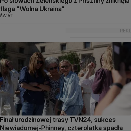
Po słowach Zełenskiego z Prisztiny zniknęła
flaga "Wolna Ukraina"
ŚWIAT
Finał urodzinowej trasy TVN24, sukces
Niewiadomej-Phinney, czterolatka spadła