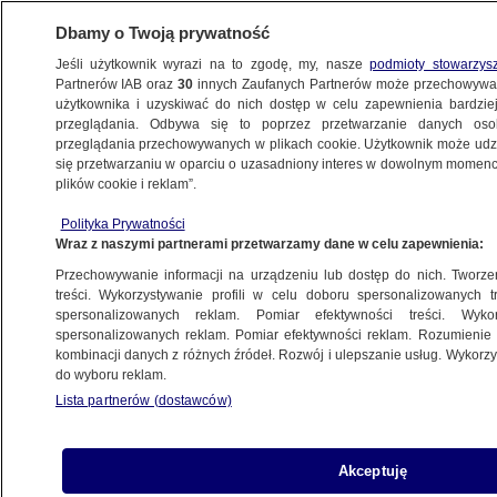
Dbamy o Twoją prywatność
Jeśli użytkownik wyrazi na to zgodę, my, nasze
podmioty stowarzys
Partnerów IAB oraz
30
innych Zaufanych Partnerów może przechowywa
użytkownika i uzyskiwać do nich dostęp w celu zapewnienia bardzi
przeglądania. Odbywa się to poprzez przetwarzanie danych os
przeglądania przechowywanych w plikach cookie. Użytkownik może udzie
PROGRAMY
się przetwarzaniu w oparciu o uzasadniony interes w dowolnym momencie
plików cookie i reklam”.
Loża prasowa 10.09.2017
Polityka Prywatności
Wraz z naszymi partnerami przetwarzamy dane w celu zapewnienia:
11.09.2017, 12:49
Przechowywanie informacji na urządzeniu lub dostęp do nich. Tworzeni
treści. Wykorzystywanie profili w celu doboru spersonalizowanych tr
Udostępnij
spersonalizowanych reklam. Pomiar efektywności treści. Wyko
spersonalizowanych reklam. Pomiar efektywności reklam. Rozumienie o
kombinacji danych z różnych źródeł. Rozwój i ulepszanie usług. Wykor
do wyboru reklam.
Lista partnerów (dostawców)
Akceptuję