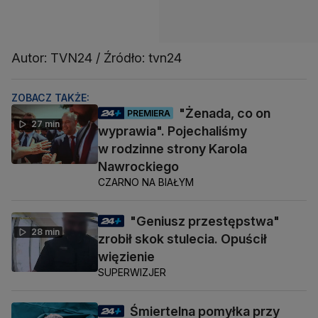
Autor: TVN24 / Źródło: tvn24
ZOBACZ TAKŻE:
"Żenada, co on
PREMIERA
27 min
wyprawia". Pojechaliśmy
w rodzinne strony Karola
Nawrockiego
CZARNO NA BIAŁYM
"Geniusz przestępstwa"
28 min
zrobił skok stulecia. Opuścił
więzienie
SUPERWIZJER
Śmiertelna pomyłka przy