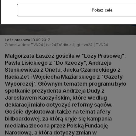
Pokaż cele
Loża prasowa 10.09.2017
Źródło wideo: TVN24 | tvn24
Źródło zdj. gł.: tvn24 | TVN24
Małgorzata Łaszcz gościła w "Loży Prasowej":
Pawła Lisickiego z "Do Rzeczy", Andrzeja
Stankiewicza z Onetu, Jacka Czarneckiego z
Radia Zet i Wojciecha Maziarskiego z "Gazety
Wyborczej". Głównym tematem programu było
spotkanie prezydenta Andrzeja Dudy z
Jarosławem Kaczyńskim, które według
deklaracji miało dotyczyć reformy sądów.
Goście dyskutowali także na temat afery
billboardowej, za którą kryje się kampania
medialna zlecona przez Polską Fundację
Narodową, a która dotyczy zmian w