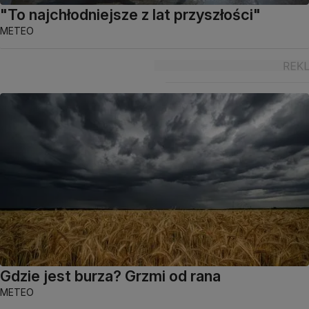
"To najchłodniejsze z lat przyszłości"
METEO
Gdzie jest burza? Grzmi od rana
METEO