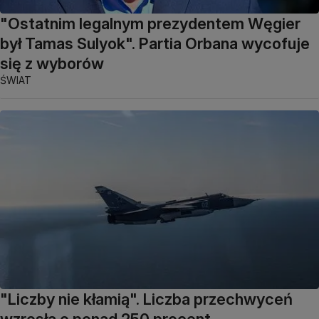
"Ostatnim legalnym prezydentem Węgier
był Tamas Sulyok". Partia Orbana wycofuje
się z wyborów
ŚWIAT
"Liczby nie kłamią". Liczba przechwyceń
wzrosła o ponad 250 procent