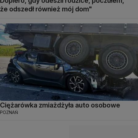
Dopiero, gdy odeszli rodzice, poczułem,
że odszedł również mój dom"
Ciężarówka zmiażdżyła auto osobowe
POZNAŃ