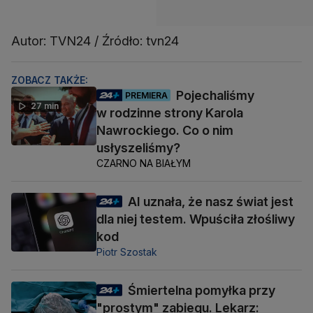
Autor: TVN24 / Źródło: tvn24
ZOBACZ TAKŻE:
Pojechaliśmy
PREMIERA
27 min
w rodzinne strony Karola
Nawrockiego. Co o nim
usłyszeliśmy?
CZARNO NA BIAŁYM
AI uznała, że nasz świat jest
dla niej testem. Wpuściła złośliwy
kod
Piotr Szostak
Śmiertelna pomyłka przy
"prostym" zabiegu. Lekarz: