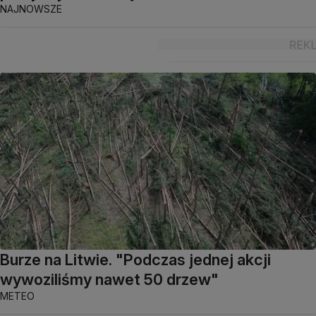
NAJNOWSZE
Burze na Litwie. "Podczas jednej akcji
wywoziliśmy nawet 50 drzew"
METEO