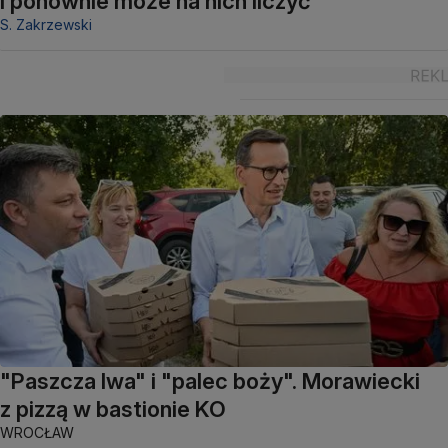
i ponownie może na nich liczyć"
S. Zakrzewski
"Paszcza lwa" i "palec boży". Morawiecki
z pizzą w bastionie KO
WROCŁAW