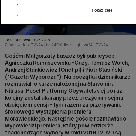
Pokaż cele
Loża prasowa 10.06.2018
Źródło wideo: TVN24 | tvn24
Źródło zdj. gł.: tvn24 | TVN24
Gośćmi Małgorzaty Łaszcz byli publicyści:
Agnieszka Romaszewska -Guzy, Tomasz Wołek,
Andrzej Stankiewicz (Onet.pl) i Piotr Stasiński
("Gazeta Wyborcza"). Na początku dziennikarze
rozmawiali o karze nałożonej na Sławomira
Nitrasa. Poseł Platformy Obywatelskiej po raz
kolejny został ukarany przez prezydium sejmu
obcięciem pensji - tym razem za przerywanie
środowego wystąpienia premiera
Morawieckiego. Następnie goście rozmawiali o
wypowiedzi premiera, który powiedział że
"nadchodzące wybory w roku 2019 i 2020 są