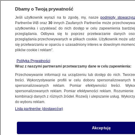
Dbamy o Twoją prywatność
Jeśli użytkownik wyrazi na to zgodę, my, nasze
podmioty stowarzys
Partnerów IAB oraz
30
innych Zaufanych Partnerów może przechowywa
użytkownika i uzyskiwać do nich dostęp w celu zapewnienia bardzi
przeglądania. Odbywa się to poprzez przetwarzanie danych os
przeglądania przechowywanych w plikach cookie. Użytkownik może udzie
PROGRAMY
się przetwarzaniu w oparciu o uzasadniony interes w dowolnym momencie
plików cookie i reklam”.
Loża prasowa 10.06.2018
Polityka Prywatności
Wraz z naszymi partnerami przetwarzamy dane w celu zapewnienia:
11.06.2018, 07:40
Przechowywanie informacji na urządzeniu lub dostęp do nich. Tworzeni
treści. Wykorzystywanie profili w celu doboru spersonalizowanych tr
Udostępnij
spersonalizowanych reklam. Pomiar efektywności treści. Wyko
spersonalizowanych reklam. Pomiar efektywności reklam. Rozumienie o
kombinacji danych z różnych źródeł. Rozwój i ulepszanie usług. Wykor
do wyboru reklam.
Lista partnerów (dostawców)
Akceptuję