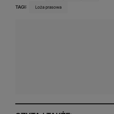
TAGI:
Loża prasowa