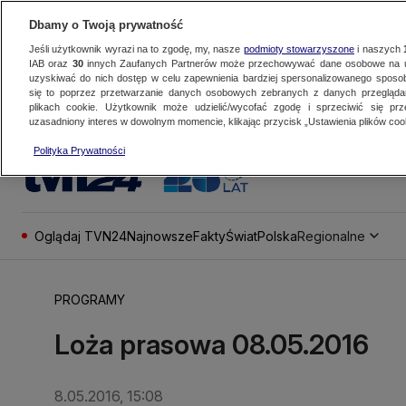
Dbamy o Twoją prywatność
Jeśli użytkownik wyrazi na to zgodę, my, nasze
podmioty stowarzyszone
i naszych
IAB oraz
30
innych Zaufanych Partnerów może przechowywać dane osobowe na ur
uzyskiwać do nich dostęp w celu zapewnienia bardziej spersonalizowanego sposo
się to poprzez przetwarzanie danych osobowych zebranych z danych przegląd
plikach cookie. Użytkownik może udzielić/wycofać zgodę i sprzeciwić się pr
uzasadniony interes w dowolnym momencie, klikając przycisk „Ustawienia plików cook
Polityka Prywatności
Oglądaj TVN24
Najnowsze
Fakty
Świat
Polska
Regionalne
PROGRAMY
Loża prasowa 08.05.2016
8.05.2016, 15:08