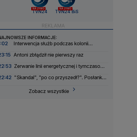
NA ŻYWO
NA ŻYWO
TVN24
TVN24 BiS
NAJNOWSZE INFORMACJE:
1:02
Interwencja służb podczas kolonii
żeglarskiej. Z wody wyciągnięto ponad 30 osób
23:15
Antoni zbłądził nie pierwszy raz
22:53
Zerwanie linii energetycznej i tymczasowa
awaria prądu. Incydent bada Żandarmeria
22:42
"Skandal", "po co przyszedł?". Posłanka
Wojskowa
PiS krytykuje Morawieckiego i publikuje nagranie
Zobacz wszystkie