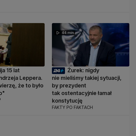
44 min
ja 15 lat
Żurek: nigdy
ndrzeja Leppera.
nie mieliśmy takiej sytuacji,
wierzę, że to było
by prezydent
o"
tak ostentacyjnie łamał
P
konstytucję
FAKTY PO FAKTACH