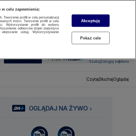
 w celu zapewnienia:
 Tworzenie profili w celu personalizacji
Akceptuję
wanych treści. Tworzenie profili w celu
ci. Wykorzystanie profili do wyboru
Rozumienie odbiorców dzięki statystyce
ulepszanie usług. Wykorzystywanie
Pokaż cele
SUBSKRYBUJ
Przejdź do
Szukaj
Zaloguj się
Menu
Czytaj
Słuchaj
Oglądaj
OGLĄDAJ NA ŻYWO