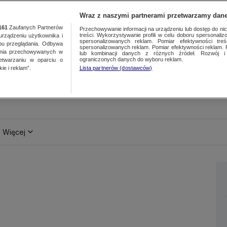
Wraz z naszymi partnerami przetwarzamy dane
161
Zaufanych Partnerów
Przechowywanie informacji na urządzeniu lub dostęp do nich.
treści. Wykorzystywanie profili w celu doboru spersonalizo
ządzeniu użytkownika i
spersonalizowanych reklam. Pomiar efektywności treś
bu przeglądania. Odbywa
spersonalizowanych reklam. Pomiar efektywności reklam. 
ania przechowywanych w
lub kombinacji danych z różnych źródeł. Rozwój i 
ograniczonych danych do wyboru reklam.
zetwarzaniu w oparciu o
ie i reklam”.
Lista partnerów (dostawców)
Więcej