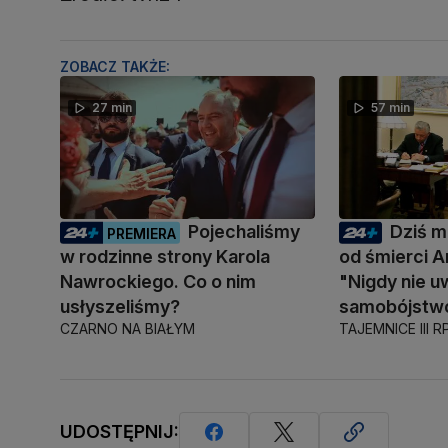
ZOBACZ TAKŻE:
27 min
57 min
Pojechaliśmy
Dziś mi
PREMIERA
w rodzinne strony Karola
od śmierci A
Nawrockiego. Co o nim
"Nigdy nie u
usłyszeliśmy?
samobójstw
CZARNO NA BIAŁYM
TAJEMNICE III R
UDOSTĘPNIJ: