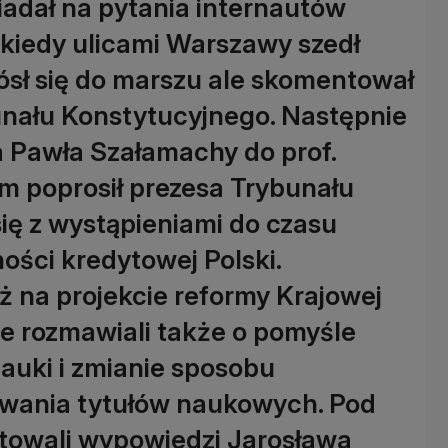
adał na pytania internautów
kiedy ulicami Warszawy szedł
ósł się do marszu ale skomentował
unału Konstytucyjnego. Następnie
a Pawła Szałamachy do prof.
ym poprosił prezesa Trybunału
ię z wystąpieniami do czasu
ści kredytowej Polski.
ż na projekcie reformy Krajowej
e rozmawiali także o pomyśle
auki i zmianie sposobu
awania tytułów naukowych. Pod
towali wypowiedzi Jarosława