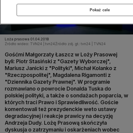
Pokaż cele
Loża prasowa 01.04.2018
Źródło wideo: TVN24 | tvn24
Źródło zdj. gł.: tvn24 | TVN24
Gośćmi Małgorzaty Łaszcz w Loży Prasowej
byli: Piotr Stasiński z "Gazety Wyborczej",
Mariusz Janicki z "Polityki", Michał Kolanko z
"Rzeczpospolitej", Magdalena Rigamonti z
"Dziennika Gazety Prawnej". W programie
rozmawiano o powrocie Donalda Tuska do
polskiej polityki, a także o sondażach poparcia, w
których traci Prawo i Sprawiedliwość. Goście
komentowali też prezydenckie weto ustawy
degradacyjnej i reakcje prawicy na decyzję
Andrzeja Dudy. Lożę Prasową skończyła
dyskusja o zatrzymaniu i oskarżeniach wobec