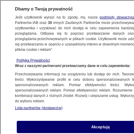
Dbamy o Twoją prywatność
Jeśli użytkownik wyrazi na to zgodę, my, nasze
podmioty stowarzys
Partnerów IAB oraz
30
innych Zaufanych Partnerów może przechowywa
użytkownika i uzyskiwać do nich dostęp w celu zapewnienia bardzi
przeglądania. Odbywa się to poprzez przetwarzanie danych os
przeglądania przechowywanych w plikach cookie. Użytkownik może udzie
PROGRAMY
się przetwarzaniu w oparciu o uzasadniony interes w dowolnym momencie
plików cookie i reklam”.
Loża prasowa 01.04.2018
Polityka Prywatności
Wraz z naszymi partnerami przetwarzamy dane w celu zapewnienia:
3.04.2018, 14:26
Przechowywanie informacji na urządzeniu lub dostęp do nich. Tworzeni
treści. Wykorzystywanie profili w celu doboru spersonalizowanych tr
Udostępnij
spersonalizowanych reklam. Pomiar efektywności treści. Wyko
spersonalizowanych reklam. Pomiar efektywności reklam. Rozumienie o
kombinacji danych z różnych źródeł. Rozwój i ulepszanie usług. Wykor
do wyboru reklam.
Lista partnerów (dostawców)
Akceptuję