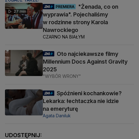
"Żenada, co on
PREMIERA
27 min
wyprawia". Pojechaliśmy
w rodzinne strony Karola
Nawrockiego
CZARNO NA BIAŁYM
Oto najciekawsze filmy
Millennium Docs Against Gravity
2025
"WYBÓR WRONY"
Spóźnieni kochankowie?
Lekarka: łechtaczka nie idzie
na emeryturę
Agata Daniluk
UDOSTĘPNIJ: