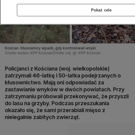
Pokaż cele
Kościan. Kłusownicy wpadli, gdy kontrolowali wnyki
Źródło wideo: KPP Kościan
Źródło zdj. gł.: KPP Kościan
Policjanci z Kościana (woj. wielkopolskie)
zatrzymali 46-latkę i 50-latka podejrzanych o
kłusownictwo. Mają oni odpowiadać za
zastawianie wnyków w dwóch powiatach. Przy
zatrzymaniu próbowali przekonywać, że przyszli
do lasu na grzyby. Podczas przeszukania
okazało się, że sami przerabiali mięso z
nielegalnie zabitych zwierząt.