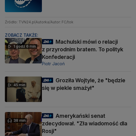
Źródło: TVN24.pl
Autorka/Autor: FC/tok
ZOBACZ TAKŻE:
Machulski mówi o relacji
1 godz 6 min
z przyrodnim bratem. To polityk
Konfederacji
Piotr Jacoń
Groziła Wojtyle, że "będzie
45 min
się w piekle smażył"
Amerykański senat
38 min
zdecydował. "Zła wiadomość dla
Rosji"