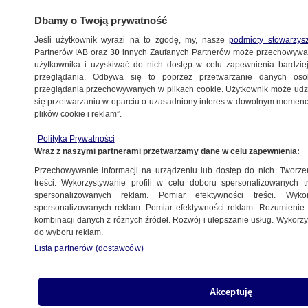
Dbamy o Twoją prywatność
Jeśli użytkownik wyrazi na to zgodę, my, nasze
podmioty stowarzys
Partnerów IAB oraz
30
innych Zaufanych Partnerów może przechowywa
użytkownika i uzyskiwać do nich dostęp w celu zapewnienia bardzi
przeglądania. Odbywa się to poprzez przetwarzanie danych os
przeglądania przechowywanych w plikach cookie. Użytkownik może udzie
POZNAŃ
się przetwarzaniu w oparciu o uzasadniony interes w dowolnym momencie
plików cookie i reklam”.
Wpadli, gdy sprawdzali wnyki. Twierdzili,
Polityka Prywatności
że są na grzybach
Wraz z naszymi partnerami przetwarzamy dane w celu zapewnienia:
Przechowywanie informacji na urządzeniu lub dostęp do nich. Tworzeni
26.10.2023, 12:02
treści. Wykorzystywanie profili w celu doboru spersonalizowanych tr
spersonalizowanych reklam. Pomiar efektywności treści. Wyko
spersonalizowanych reklam. Pomiar efektywności reklam. Rozumienie o
Udostępnij
kombinacji danych z różnych źródeł. Rozwój i ulepszanie usług. Wykor
do wyboru reklam.
Lista partnerów (dostawców)
Akceptuję