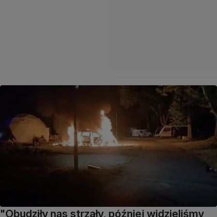
"Obudziły nas strzały, później widzieliśmy